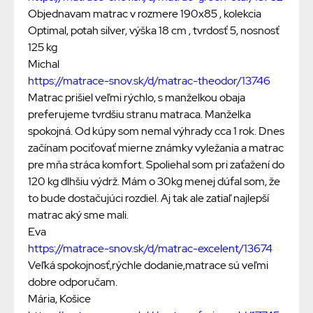
Objednavam matrac v rozmere 190x85 , kolekcia
Optimal, potah silver, výška 18 cm , tvrdosť 5, nosnosť
125 kg
Michal
https://matrace-snov.sk/d/matrac-theodor/13746
Matrac prišiel veľmi rýchlo, s manželkou obaja
preferujeme tvrdšiu stranu matraca. Manželka
spokojná. Od kúpy som nemal výhrady cca 1 rok. Dnes
začínam pociťovať mierne známky vyležania a matrac
pre mňa stráca komfort. Spoliehal som pri zaťažení do
120 kg dlhšiu výdrž. Mám o 30kg menej dúfal som, že
to bude dostačujúci rozdiel. Aj tak ale zatiaľ najlepší
matrac aký sme mali.
Eva
https://matrace-snov.sk/d/matrac-excelent/13674
Veľká spokojnosť,rýchle dodanie,matrace sú veľmi
dobre odporučam.
Mária, Košice