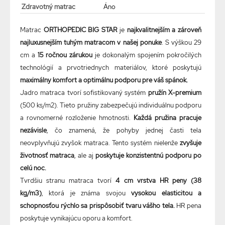
Zdravotný matrac
Áno
Matrac
ORTHOPEDIC BIG STAR
je
najkvalitnejším a zároveň
najluxusnejším tuhým matracom v našej ponuke
. S výškou 29
cm a
15 ročnou zárukou
je dokonalým spojením pokročilých
technológií a prvotriednych materiálov, ktoré poskytujú
maximálny komfort a optimálnu podporu pre váš spánok.
Jadro matraca tvorí sofistikovaný systém
pružín X-premium
(500 ks/m2). Tieto pružiny zabezpečujú individuálnu podporu
a rovnomerné rozloženie hmotnosti.
Každá pružina pracuje
nezávisle
, čo znamená, že pohyby jednej časti tela
neovplyvňujú zvyšok matraca. Tento systém nielenže
zvyšuje
životnosť matraca
, ale aj
poskytuje konzistentnú podporu po
celú noc.
Tvrdšiu stranu matraca tvorí
4 cm vrstva HR peny (38
kg/m3)
, ktorá je známa svojou
vysokou elasticitou a
schopnosťou rýchlo sa prispôsobiť tvaru vášho tela.
HR pena
poskytuje vynikajúcu oporu a komfort.