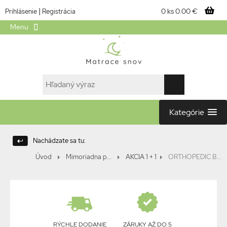
|
0 ks
0.00 €
Prihlásenie
Registrácia
Menu
Kategórie
Nachádzate sa tu:
Úvod
Mimoriadna p...
AKCIA 1 + 1
ORTHOPEDIC B...
RÝCHLE DODANIE
ZÁRUKY AŽ DO 5