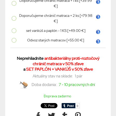
Doporučujeme chránič matraca + 1 ks [+39.99
€]
Doporučujeme chránič matraca + 2 ks [+79.98
€]
set vankúš a paplón - 1 KS [+49.00 €]
Odvoz starých matracov [+55.00 €]
Neprehliadnite
antibakteriálny proti-roztočový
chránič matraca v 50% zľave
a
SET PAPLÓN + VANKÚŠ v 50% zľave
Aktuálny stav na sklade:
1 pár
Doba dodania:
7 - 10 pracovných dní
Doprava zadarmo