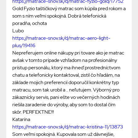
https://matrace-snov.sk/d/matrac-fyzio-gold/17752
Gold Fyzio taštičkový matrac som kúpila pred rokom a
som s ním veľmi spokojná. Dobrá telefonická
poradňa, ochota
Lubo
https://matrace-snov.sk/d/matrac-aero-light-
plus/19416
Nepreferujem online nákupy pri tovare ako je matrac
avšak v tomto prípade vzhľadom na profesionálny
prístup personálu, ktorý ma ihneď prostredníctvom
chatu a telefonicky kontaktoval, zistil čo hľadám, na
základe mojich preferencií doporučil konkrétny typ
matracu, som tak urobil a .. neľutujem. Výborný pro
zákaznícky servis, pani ešte vo večerných hodinách
riešila zaradenie do výroby, aby som to dostal čím
skôr. PERFEKTNE!!!
Katarína
https://matrace-snov.sk/d/matrac-kristina-11/13873
Som veľmi spokojná. Kupovala som už dávnejšie,