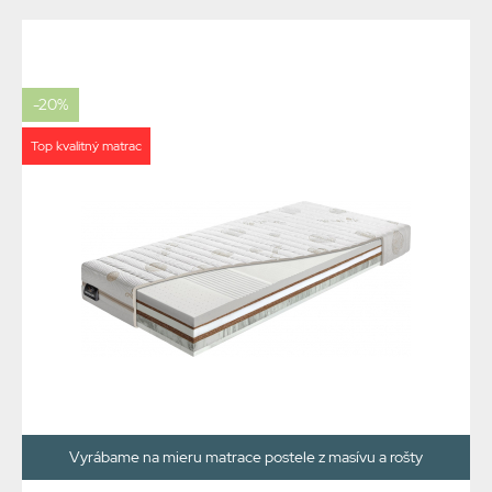
-20%
Top kvalitný matrac
Vyrábame na mieru matrace postele z masívu a rošty