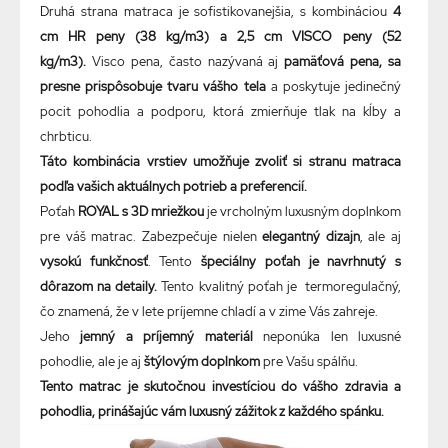
Druhá strana matraca je sofistikovanejšia, s kombináciou
4
cm HR peny (38 kg/m3) a 2,5 cm VISCO peny (52
kg/m3).
Visco pena, často nazývaná aj
pamäťová pena, sa
presne prispôsobuje tvaru vášho tela
a poskytuje jedinečný
pocit pohodlia a podporu, ktorá zmierňuje tlak na kĺby a
chrbticu.
Táto kombinácia vrstiev umožňuje zvoliť si stranu matraca
podľa vašich aktuálnych potrieb a preferencií.
Poťah
ROYAL s 3D mriežkou
je vrcholným luxusným doplnkom
pre váš matrac. Zabezpečuje nielen
elegantný dizajn
, ale aj
vysokú funkčnosť
. Tento
špeciálny poťah je navrhnutý s
dôrazom na detaily.
Tento kvalitný poťah je termoregulačný,
čo znamená, že v lete príjemne chladí a v zime Vás zahreje.
Jeho
jemný a príjemný materiál
neponúka len luxusné
pohodlie, ale je aj
štýlovým doplnkom
pre Vašu spálňu.
Tento matrac je skutočnou investíciou do vášho zdravia a
pohodlia, prinášajúc vám luxusný zážitok z každého spánku.