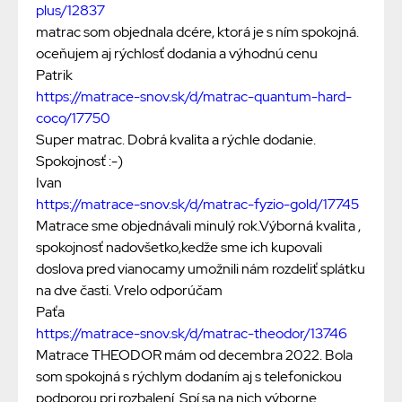
plus/12837
matrac som objednala dcére, ktorá je s ním spokojná.
oceňujem aj rýchlosť dodania a výhodnú cenu
Patrik
https://matrace-snov.sk/d/matrac-quantum-hard-
coco/17750
Super matrac. Dobrá kvalita a rýchle dodanie.
Spokojnosť :-)
Ivan
https://matrace-snov.sk/d/matrac-fyzio-gold/17745
Matrace sme objednávali minulý rok.Výborná kvalita ,
spokojnosť nadovšetko,kedže sme ich kupovali
doslova pred vianocamy umožnili nám rozdeliť splátku
na dve časti. Vrelo odporúčam
Paťa
https://matrace-snov.sk/d/matrac-theodor/13746
Matrace THEODOR mám od decembra 2022. Bola
som spokojná s rýchlym dodaním aj s telefonickou
podporou pri rozbalení. Spí sa na nich výborne.