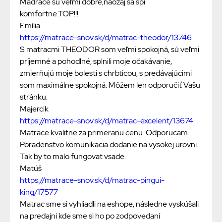
Madrace sú veľmi dobre,naozaj sa spí
komfortne.TOP!!!
Emília
https://matrace-snov.sk/d/matrac-theodor/13746
S matracmi THEODOR som veľmi spokojná, sú veľmi
príjemné a pohodlné, splnili moje očakávanie,
zmierňujú moje bolesti s chrbticou, s predávajúcimi
som maximálne spokojná. Môžem len odporučiť Vašu
stránku.
Majercik
https://matrace-snov.sk/d/matrac-excelent/13674
Matrace kvalitne za primeranu cenu. Odporucam.
Poradenstvo komunikacia dodanie na vysokej urovni.
Tak by to malo fungovat vsade.
Matúš
https://matrace-snov.sk/d/matrac-pingui-
king/17577
Matrac sme si vyhliadli na eshope, následne vyskúšali
na predajni kde sme si ho po zodpovedaní