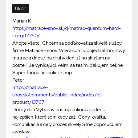
Marian K
https://matrace-snov.sk/d/matrac-quantum-hard-
coco/17750/
Ahojte všetci. Chcem sa poďakovať za skvelé služby
firme Matrace - snov. Včera som si objednal môj nový
matrac a dnes / na druhý deň už ho skúšam na
posteli. Je vynikajúci, veľmi sa teším, ďakujem pekne.
Super fungujúci online shop
Peter
https://matrace-
snov.sk/comments/public_index/index/id-
product/13767
Dobrý deň Výborný prístup dokonca jeden z
najlepších, ktoré som kedy zažil Ceny, kvalita,
komunikácia a celý proces skvelý Silne doporučujem
jaroslava