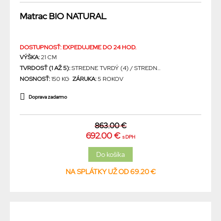
Matrac BIO NATURAL
DOSTUPNOSŤ: EXPEDUJEME DO 24 HOD.
VÝŠKA:
21 CM
TVRDOSŤ (1 AŽ 5):
STREDNE TVRDÝ (4) / STREDN...
NOSNOSŤ:
150 KG
ZÁRUKA:
5 ROKOV
Doprava zadarmo
863.00 €
692.00 €
s DPH
NA SPLÁTKY UŽ OD 69.20 €