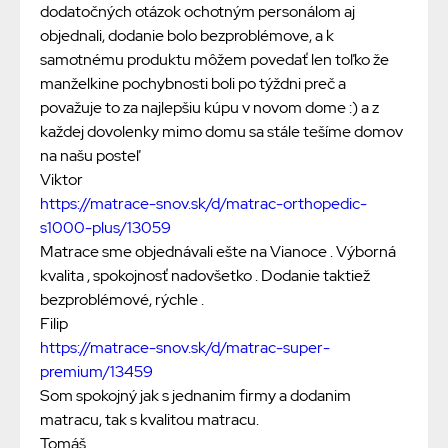
dodatočných otázok ochotným personálom aj
objednali, dodanie bolo bezproblémove, a k
samotnému produktu môžem povedať len toľko že
manželkine pochybnosti boli po týždni preč a
považuje to za najlepšiu kúpu v novom dome :) a z
každej dovolenky mimo domu sa stále tešíme domov
na našu posteľ
Viktor
https://matrace-snov.sk/d/matrac-orthopedic-
s1000-plus/13059
Matrace sme objednávali ešte na Vianoce . Výborná
kvalita , spokojnosť nadovšetko . Dodanie taktiež
bezproblémové, rýchle .
Filip
https://matrace-snov.sk/d/matrac-super-
premium/13459
Som spokojný jak s jednanim firmy a dodanim
matracu, tak s kvalitou matracu.
Tomáš