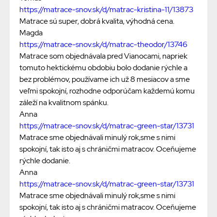
https://matrace-snov.sk/d/matrac-kristina-11/13873
Matrace sú super, dobrá kvalita, výhodná cena.
Magda
https://matrace-snov.sk/d/matrac-theodor/13746
Matrace som objednávala pred Vianocami, napriek
tomuto hektickému obdobiu bolo dodanie rýchle a
bez problémov, používame ich už 8 mesiacov a sme
veľmi spokojní, rozhodne odporúčam každemú komu
záleží na kvalitnom spánku.
Anna
https://matrace-snov.sk/d/matrac-green-star/13731
Matrace sme objednávali minulý rok,sme s nimi
spokojní, tak isto aj s chráničmi matracov. Oceňujeme
rýchle dodanie.
Anna
https://matrace-snov.sk/d/matrac-green-star/13731
Matrace sme objednávali minulý rok,sme s nimi
spokojní, tak isto aj s chráničmi matracov. Oceňujeme