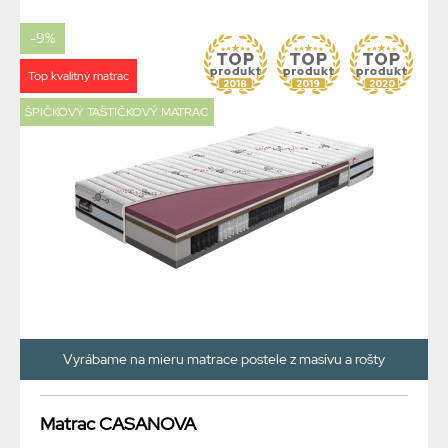
-9%
Top kvalitný matrac
ŠPIČKOVÝ TAŠTIČKOVÝ MATRAC
Vyrábame na mieru matrace postele z masívu a rošty
Matrac CASANOVA