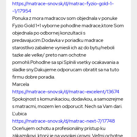
https://matrace-snov.sk/d/matrac-fyzio-gold-1-
-1/17954
Ponuka z mora madracov som objednala v ponuke
Fyzio Gold 1+1 vyborne pohodlne madrace,ktore Som
objednala po odbornej konzultacii s
predavajucim.Dodavka v poriadku madrace
starostlivo zabalene vyniesli ich az do bytu/neboli
tazke ale velke/ preto nam ochotne
pomohli.Pohodlne sa spi Splnili vsetky ocakavania a
sladke sny.Dakujeme.odporucam obratit sa na tuto
firmu dobre poradia.
Marcela
https://matrace-snov.sk/d/matrac-excelent/13674
Spokojnost s komunikaciou, dodavkou, a samozrejme
s matracmi, mozem len odporucit. Nech sa Vam dari.
Ľubica
https://matrace-snov.sk/d/matrac-next-7/17748
Oceňujem ochotu a profesionálny prístup ku
zákazníkovi, ktorý je na vysokej úrovni. Veľmi ochotne