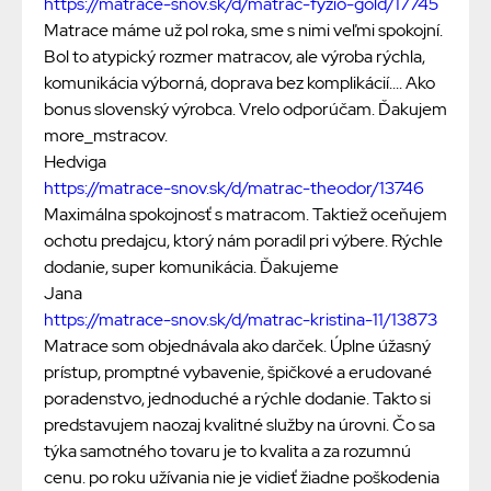
https://matrace-snov.sk/d/matrac-fyzio-gold/17745
Matrace máme už pol roka, sme s nimi veľmi spokojní.
Bol to atypický rozmer matracov, ale výroba rýchla,
komunikácia výborná, doprava bez komplikácií.... Ako
bonus slovenský výrobca. Vrelo odporúčam. Ďakujem
more_mstracov.
Hedviga
https://matrace-snov.sk/d/matrac-theodor/13746
Maximálna spokojnosť s matracom. Taktiež oceňujem
ochotu predajcu, ktorý nám poradil pri výbere. Rýchle
dodanie, super komunikácia. Ďakujeme
Jana
https://matrace-snov.sk/d/matrac-kristina-11/13873
Matrace som objednávala ako darček. Úplne úžasný
prístup, promptné vybavenie, špičkové a erudované
poradenstvo, jednoduché a rýchle dodanie. Takto si
predstavujem naozaj kvalitné služby na úrovni. Čo sa
týka samotného tovaru je to kvalita a za rozumnú
cenu. po roku užívania nie je vidieť žiadne poškodenia