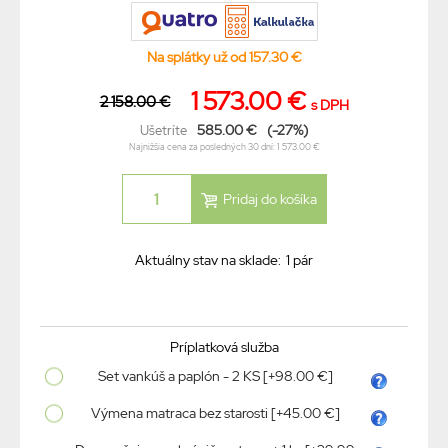
Na splátky už od 157.30 €
1 573.00 €
2 158.00 €
s DPH
585.00 €
(-27%)
Ušetríte
Najnižšia cena za posledných 30 dní: 1 573.00 €
Aktuálny stav na sklade:
1 pár
Príplatková služba
Set vankúš a paplón - 2 KS [+98.00 €]
Výmena matraca bez starosti [+45.00 €]