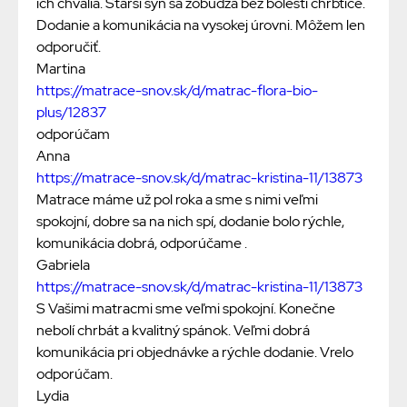
ich chvália. Starší syn sa zobúdza bez bolesti chrbtice.
Dodanie a komunikácia na vysokej úrovni. Môžem len
odporučiť.
Martina
https://matrace-snov.sk/d/matrac-flora-bio-
plus/12837
odporúčam
Anna
https://matrace-snov.sk/d/matrac-kristina-11/13873
Matrace máme už pol roka a sme s nimi veľmi
spokojní, dobre sa na nich spí, dodanie bolo rýchle,
komunikácia dobrá, odporúčame .
Gabriela
https://matrace-snov.sk/d/matrac-kristina-11/13873
S Vašimi matracmi sme veľmi spokojní. Konečne
nebolí chrbát a kvalitný spánok. Veľmi dobrá
komunikácia pri objednávke a rýchle dodanie. Vrelo
odporúčam.
Lydia