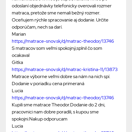
odoslaní objednávky telefonicky overovali rozmer
matraca, pretože sme nemali bežný rozmer.
Oceňujem rýchle spracovanie aj dodanie. Určite
odporúčam, nech sa darí.
Marian
https://matrace-snov.sk/d/matrac-theodor/13746
S matracov som veľmi spokojný,splnil čo som
ocakaval
Gitka
https://matrace-snov.sk/d/matrac-kristina-11/13873
Matrace výborne veľmi dobre sa nám na nich spí.
Dodanie v poriadku cena primeraná
Lucia
https://matrace-snov.sk/d/matrac-theodor/13746
Kupili sme matrace Theodor.Dodanie do 2 dni,
pracovnici nam dobre poradili, s kupou sme
spokojni.Nakup odporucam
Lucia