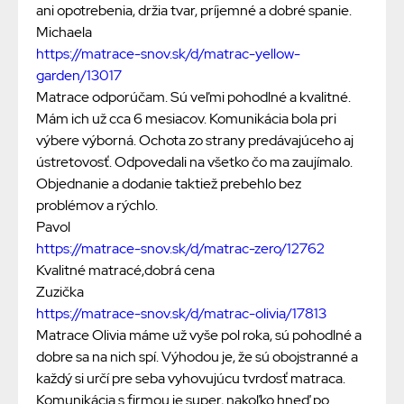
ani opotrebenia, držia tvar, príjemné a dobré spanie.
Michaela
https://matrace-snov.sk/d/matrac-yellow-
garden/13017
Matrace odporúčam. Sú veľmi pohodlné a kvalitné.
Mám ich už cca 6 mesiacov. Komunikácia bola pri
výbere výborná. Ochota zo strany predávajúceho aj
ústretovosť. Odpovedali na všetko čo ma zaujímalo.
Objednanie a dodanie taktiež prebehlo bez
problémov a rýchlo.
Pavol
https://matrace-snov.sk/d/matrac-zero/12762
Kvalitné matracé,dobrá cena
Zuzička
https://matrace-snov.sk/d/matrac-olivia/17813
Matrace Olivia máme už vyše pol roka, sú pohodlné a
dobre sa na nich spí. Výhodou je, že sú obojstranné a
každý si určí pre seba vyhovujúcu tvrdosť matraca.
Komunikácia s firmou je super, nakoľko hneď po