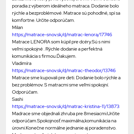
poradia z výberom ideálneho matraca. Dodanie bolo
rýchle a bezproblémové. Matrace sú pohodlné, spí sa
komfortne. Určite odporúčam.
Milan
https://matrace-snov.sk/d/matrac-lenora/17746
Matrace LENORA som kúpil pre dcéry.Sú s nimi
veľmi spokojné . Rýchle dodanie a perfektná
komunikácia s firmou.Ďakujem.
Vladimíra
https://matrace-snov.sk/d/matrac-theodor/13746
Matrace sme kupovali pre deti. Dodanie bolo rýchle a
bez problémov. S matracmi sme veľmi spokojní.
Odporúčam.
Sashi
https://matrace-snov.sk/d/matrac-kristina-11/13873
Madrace sme objednali zhruba pre 8mesiacmi.Určite
odporúčam.Spokojnosť maximálna,komunikácia na
úrovni.Konečne normálne jednanie aj poradenstvo.