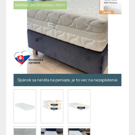
MATRAC ZO STUDENEJ PENY
Spánok sa neráta na peniaze, je to vec na nezaplatenie