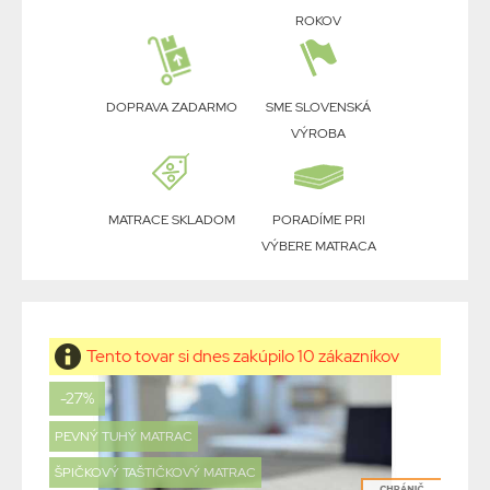
ROKOV
DOPRAVA ZADARMO
SME SLOVENSKÁ
VÝROBA
MATRACE SKLADOM
PORADÍME PRI
VÝBERE MATRACA
Tento tovar si dnes zakúpilo 10 zákazníkov
-27%
PEVNÝ TUHÝ MATRAC
ŠPIČKOVÝ TAŠTIČKOVÝ MATRAC