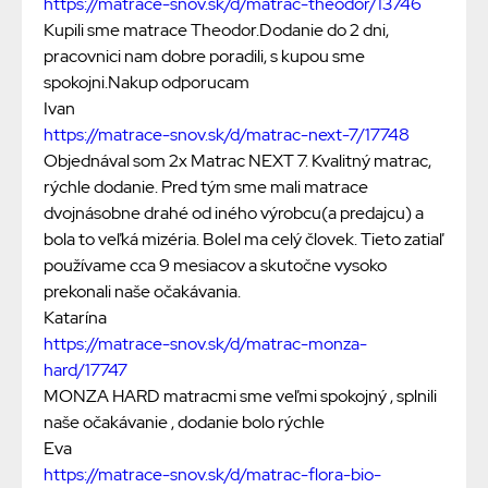
https://matrace-snov.sk/d/matrac-theodor/13746
Kupili sme matrace Theodor.Dodanie do 2 dni,
pracovnici nam dobre poradili, s kupou sme
spokojni.Nakup odporucam
Ivan
https://matrace-snov.sk/d/matrac-next-7/17748
Objednával som 2x Matrac NEXT 7. Kvalitný matrac,
rýchle dodanie. Pred tým sme mali matrace
dvojnásobne drahé od iného výrobcu(a predajcu) a
bola to veľká mizéria. Bolel ma celý človek. Tieto zatiaľ
používame cca 9 mesiacov a skutočne vysoko
prekonali naše očakávania.
Katarína
https://matrace-snov.sk/d/matrac-monza-
hard/17747
MONZA HARD matracmi sme veľmi spokojný , splnili
naše očakávanie , dodanie bolo rýchle
Eva
https://matrace-snov.sk/d/matrac-flora-bio-