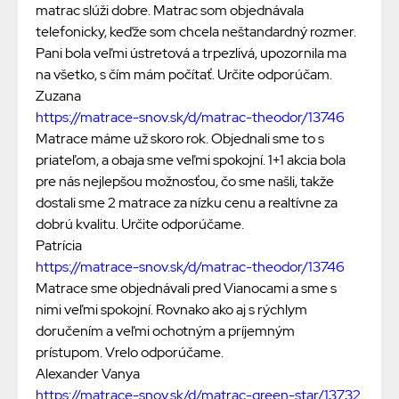
matrac slúži dobre. Matrac som objednávala
telefonicky, keďže som chcela neštandardný rozmer.
Pani bola veľmi ústretová a trpezlivá, upozornila ma
na všetko, s čím mám počítať. Určite odporúčam.
Zuzana
https://matrace-snov.sk/d/matrac-theodor/13746
Matrace máme už skoro rok. Objednali sme to s
priateľom, a obaja sme veľmi spokojní. 1+1 akcia bola
pre nás nejlepšou možnosťou, čo sme našli, takže
dostali sme 2 matrace za nízku cenu a realtívne za
dobrú kvalitu. Určite odporúčame.
Patrícia
https://matrace-snov.sk/d/matrac-theodor/13746
Matrace sme objednávali pred Vianocami a sme s
nimi veľmi spokojní. Rovnako ako aj s rýchlym
doručením a veľmi ochotným a príjemným
prístupom. Vrelo odporúčame.
Alexander Vanya
https://matrace-snov.sk/d/matrac-green-star/13732