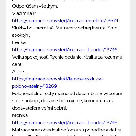
Odporúčam všetkým.
Vladimíra P
https://matrace-snov.sk/d/matrac-excelent/13674
Služby boli promtné. Matrace v dobrej kvalite. Sme
spokojní.
Lenka
https://matrace-snov.sk/d/matrac-theodor/13746
Veľká spokojnosť. Rýchle dodanie. Kvalita za rozumnú
cenu.
Alžbeta
https://matrace-snov.sk/d/lamela-exkluziv-
polohovatelny/13269
Polohovatelné rošty máme od decembra. S výberom
sme spokojní, dodanie bolo rýchle, komunikácia s
dodávateľom veľmi dobrá.
Monika
https://matrace-snov.sk/d/matrac-theodor/13746
Matrace sme objednali deťom a sú pohodlné a deti si