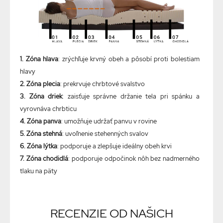
1. Zóna hlava
: zrýchľuje krvný obeh a pôsobí proti bolestiam
hlavy
2. Zóna plecia
: prekrvuje chrbtové svalstvo
3. Zóna driek
: zaisťuje správne držanie tela pri spánku a
vyrovnáva chrbticu
4. Zóna panva
: umožňuje udržať panvu v rovine
5. Zóna stehná
: uvoľnenie stehenných svalov
6. Zóna lýtka
: podporuje a zlepšuje ideálny obeh krvi
7. Zóna chodidlá
: podporuje odpočinok nôh bez nadmerného
tlaku na päty
RECENZIE OD NAŠICH