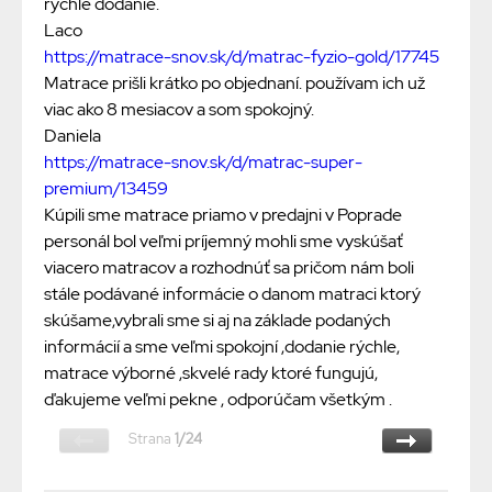
rýchle dodanie.
Laco
https://matrace-snov.sk/d/matrac-fyzio-gold/17745
Matrace prišli krátko po objednaní. používam ich už
viac ako 8 mesiacov a som spokojný.
Daniela
https://matrace-snov.sk/d/matrac-super-
premium/13459
Kúpili sme matrace priamo v predajni v Poprade
personál bol veľmi príjemný mohli sme vyskúšať
viacero matracov a rozhodnúť sa pričom nám boli
stále podávané informácie o danom matraci ktorý
skúšame,vybrali sme si aj na základe podaných
informácií a sme veľmi spokojní ,dodanie rýchle,
matrace výborné ,skvelé rady ktoré fungujú,
ďakujeme veľmi pekne , odporúčam všetkým .
Strana
1/24