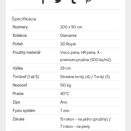
Špecifikácia
Rozmery
200 x 90 cm
Kolekcia
Diamante
Poťah
3D Royal
Použitý materiál
Visco pena, HR pena, X -
premium pružina (500 ks/m2)
Výška
29 cm
Tvrdosť (1 až 5)
Stredne tvrdý (4) / Tvrdý (5)
Nosnosť
150 kg
Pranie
40°C
Zips
Áno
Fyzio systém
7 zón
Záruka
15 rokov - na jadro (pružiny) /
7 rokov - na peny