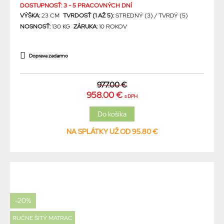
DOSTUPNOSŤ: 3 - 5 PRACOVNÝCH DNÍ
VÝŠKA:
23 CM
TVRDOSŤ (1 AŽ 5):
STREDNÝ (3) / TVRDÝ (5)
NOSNOSŤ:
130 KG
ZÁRUKA:
10 ROKOV
Doprava zadarmo
977.00 €
958.00 €
s DPH
NA SPLÁTKY UŽ OD 95.80 €
-20%
RUČNE ŠITÝ MATRAC