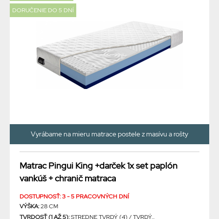
DORUČENIE DO 5 DNÍ
Vyrábame na mieru matrace postele z masívu a rošty
Matrac Pingui King +darček 1x set paplón
vankúš + chranič matraca
DOSTUPNOSŤ: 3 - 5 PRACOVNÝCH DNÍ
VÝŠKA:
28 CM
TVRDOSŤ (1 AŽ 5):
STREDNE TVRDÝ (4) / TVRDÝ...