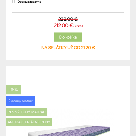
Doprava zadarmo
238.00 €
212.00 €
s DPH
NA SPLÁTKY UŽ OD 21.20 €
-15%
Žiadaný matrac
PEVNÝ TUHÝ MATRAC
ANTIBAKTERIÁLNE PENY