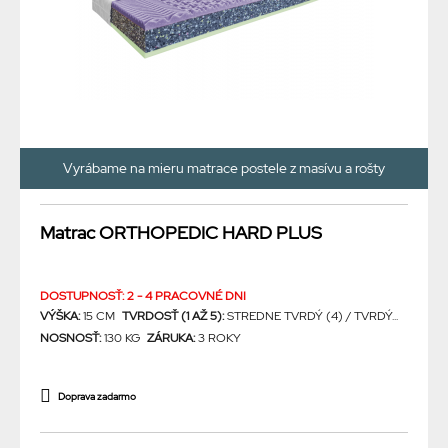
Vyrábame na mieru matrace postele z masívu a rošty
Matrac ORTHOPEDIC HARD PLUS
DOSTUPNOSŤ: 2 - 4 PRACOVNÉ DNI
VÝŠKA:
15 CM
TVRDOSŤ (1 AŽ 5):
STREDNE TVRDÝ (4) / TVRDÝ...
NOSNOSŤ:
130 KG
ZÁRUKA:
3 ROKY
Doprava zadarmo