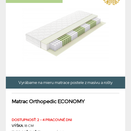
Vyrábame na mieru matrace postele z masívu a rošty
Matrac Orthopedic ECONOMY
DOSTUPNOSŤ: 2 - 4 PRACOVNÉ DNI
VÝŠKA:
18 CM