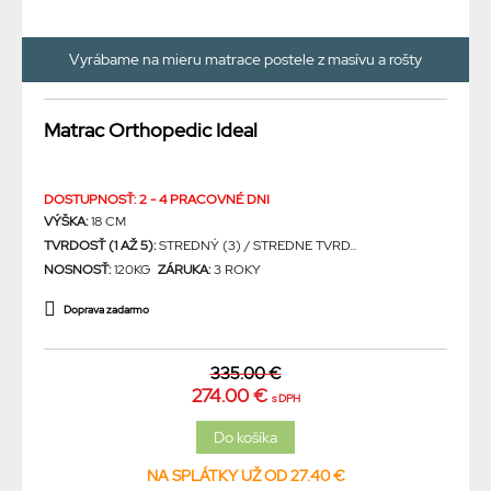
Vyrábame na mieru matrace postele z masívu a rošty
Matrac Orthopedic Ideal
DOSTUPNOSŤ: 2 - 4 PRACOVNÉ DNI
VÝŠKA:
18 CM
TVRDOSŤ (1 AŽ 5):
STREDNÝ (3) / STREDNE TVRD...
NOSNOSŤ:
120KG
ZÁRUKA:
3 ROKY
Doprava zadarmo
335.00 €
274.00 €
s DPH
NA SPLÁTKY UŽ OD 27.40 €