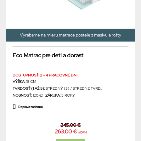
Vyrábame na mieru matrace postele z masívu a rošty
Eco Matrac pre deti a dorast
DOSTUPNOSŤ: 2 - 4 PRACOVNÉ DNI
VÝŠKA:
18 CM
TVRDOSŤ (1 AŽ 5):
STREDNÝ (3) / STREDNE TVRD...
NOSNOSŤ:
120KG
ZÁRUKA:
3 ROKY
Doprava zadarmo
345.00 €
263.00 €
s DPH