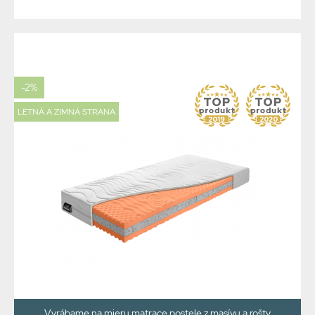
-2%
LETNÁ A ZIMNÁ STRANA
Vyrábame na mieru matrace postele z masívu a rošty