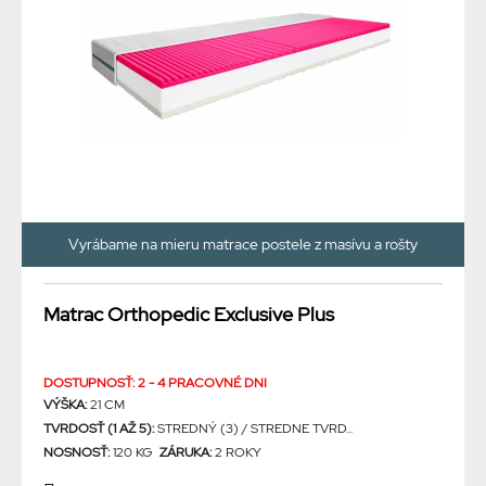
Vyrábame na mieru matrace postele z masívu a rošty
Matrac Orthopedic Exclusive Plus
DOSTUPNOSŤ: 2 - 4 PRACOVNÉ DNI
VÝŠKA:
21 CM
TVRDOSŤ (1 AŽ 5):
STREDNÝ (3) / STREDNE TVRD...
NOSNOSŤ:
120 KG
ZÁRUKA:
2 ROKY