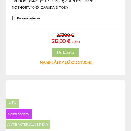
TVRDOSŤ (1 AŽ 5):
STREDNÝ (3) / STREDNE TVRD...
NOSNOSŤ:
110KG
ZÁRUKA:
3 ROKY
Doprava zadarmo
227.00 €
212.00 €
s DPH
NA SPLÁTKY UŽ OD 21.20 €
-11%
Veľmi žiadaný
ANTIBAKTERIÁLNE PENY