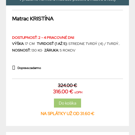
Matrac KRISTÍNA
DOSTUPNOSŤ: 2 - 4 PRACOVNÉ DNI
VÝŠKA:
17 CM
TVRDOSŤ (1 AŽ 5):
STREDNE TVRDÝ (4) / TVRDÝ...
NOSNOSŤ:
130 KG
ZÁRUKA:
5 ROKOV
Doprava zadarmo
324.00 €
316.00 €
s DPH
NA SPLÁTKY UŽ OD 31.60 €