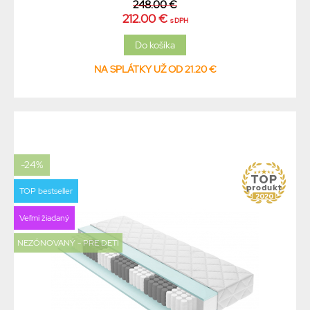
248.00 €
212.00 €
s DPH
NA SPLÁTKY UŽ OD 21.20 €
-24%
TOP bestseller
Veľmi žiadaný
NEZÓNOVANÝ - PRE DETI