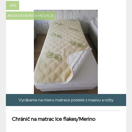
-6%
AKCIA DO KONCA MESIACA
Vyrábame na mieru matrace postele z masívu a rošty
Chránič na matrac Ice flakes/Merino