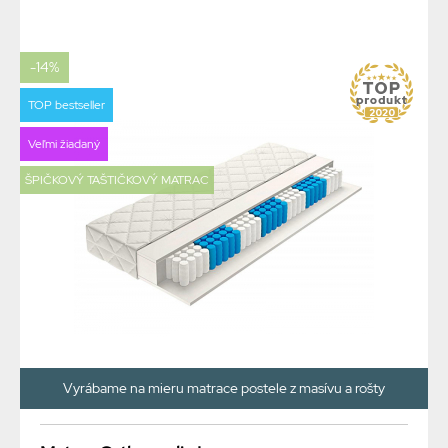
-14%
TOP bestseller
Veľmi žiadaný
ŠPIČKOVÝ TAŠTIČKOVÝ MATRAC
Vyrábame na mieru matrace postele z masívu a rošty