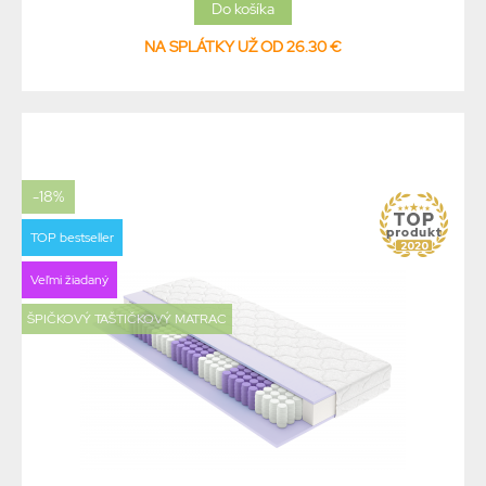
NA SPLÁTKY UŽ OD 26.30 €
-18%
TOP bestseller
Veľmi žiadaný
ŠPIČKOVÝ TAŠTIČKOVÝ MATRAC