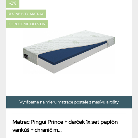
-2%
RUČNE ŠITÝ MATRAC
DORUČENIE DO 5 DNÍ
Vyrábame na mieru matrace postele z masívu a rošty
Matrac Pingui Prince + darček 1x set paplón
vankúš + chranič m...