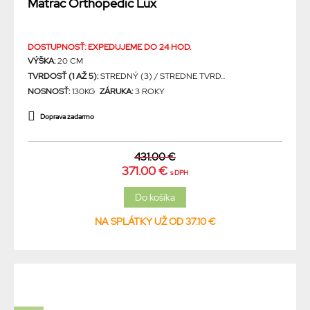
Matrac Orthopedic Lux
DOSTUPNOSŤ: EXPEDUJEME DO 24 HOD.
VÝŠKA:
20 CM
TVRDOSŤ (1 AŽ 5):
STREDNÝ (3) / STREDNE TVRD...
NOSNOSŤ:
130KG
ZÁRUKA:
3 ROKY
Doprava zadarmo
431.00 €
371.00 €
s DPH
NA SPLÁTKY UŽ OD 37.10 €