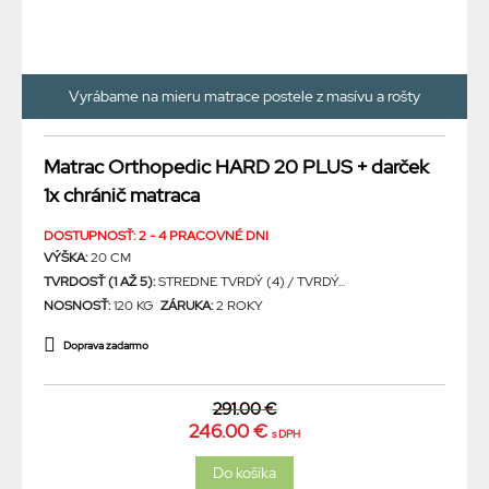
Vyrábame na mieru matrace postele z masívu a rošty
Matrac Orthopedic HARD 20 PLUS + darček
1x chránič matraca
DOSTUPNOSŤ: 2 - 4 PRACOVNÉ DNI
VÝŠKA:
20 CM
TVRDOSŤ (1 AŽ 5):
STREDNE TVRDÝ (4) / TVRDÝ...
NOSNOSŤ:
120 KG
ZÁRUKA:
2 ROKY
Doprava zadarmo
291.00 €
246.00 €
s DPH