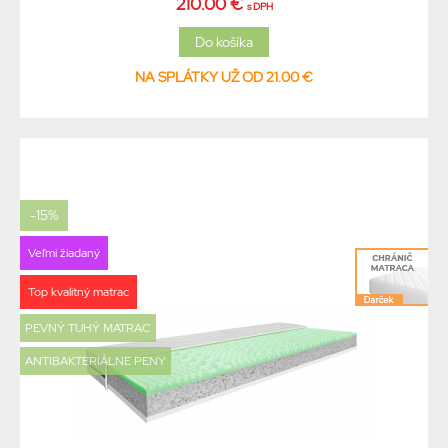
210.00 €
s DPH
NA SPLÁTKY UŽ OD 21.00 €
-15%
Veľmi žiadaný
Top kvalitný matrac
PEVNÝ TUHÝ MATRAC
ANTIBAKTERIÁLNE PENY