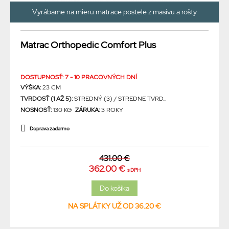
Vyrábame na mieru matrace postele z masívu a rošty
Matrac Orthopedic Comfort Plus
DOSTUPNOSŤ: 7 - 10 PRACOVNÝCH DNÍ
VÝŠKA:
23 CM
TVRDOSŤ (1 AŽ 5):
STREDNÝ (3) / STREDNE TVRD...
NOSNOSŤ:
130 KG
ZÁRUKA:
3 ROKY
Doprava zadarmo
431.00 €
362.00 €
s DPH
NA SPLÁTKY UŽ OD 36.20 €