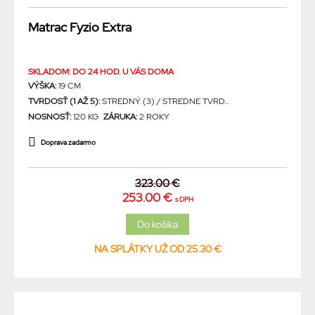
Matrac Fyzio Extra
SKLADOM: DO 24 HOD. U VÁS DOMA
VÝŠKA:
19 CM
TVRDOSŤ (1 AŽ 5):
STREDNÝ (3) / STREDNE TVRD...
NOSNOSŤ:
120 KG
ZÁRUKA:
2 ROKY
Doprava zadarmo
323.00 €
253.00 €
s DPH
NA SPLÁTKY UŽ OD 25.30 €