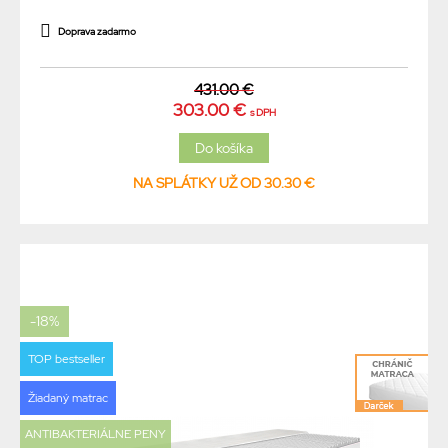
Doprava zadarmo
431.00 €
303.00 €
s DPH
NA SPLÁTKY UŽ OD 30.30 €
-18%
TOP bestseller
Žiadaný matrac
ANTIBAKTERIÁLNE PENY