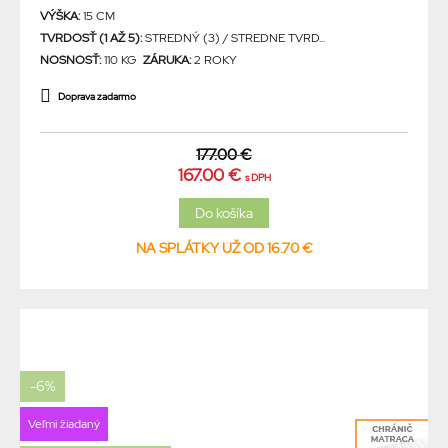
VÝŠKA:
15 CM
TVRDOSŤ (1 AŽ 5):
STREDNÝ (3) / STREDNE TVRD...
NOSNOSŤ:
110 KG
ZÁRUKA:
2 ROKY
Doprava zadarmo
177.00 €
167.00 €
s DPH
NA SPLÁTKY UŽ OD 16.70 €
-6%
Veľmi žiadaný