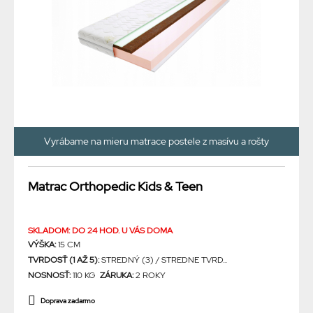
Vyrábame na mieru matrace postele z masívu a rošty
Matrac Orthopedic Kids & Teen
SKLADOM: DO 24 HOD. U VÁS DOMA
VÝŠKA:
15 CM
TVRDOSŤ (1 AŽ 5):
STREDNÝ (3) / STREDNE TVRD...
NOSNOSŤ:
110 KG
ZÁRUKA:
2 ROKY
Doprava zadarmo