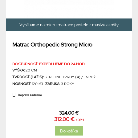
Vyrábame na mieru matrace postele z masívu a rošty
Matrac Orthopedic Strong Micro
DOSTUPNOSŤ: EXPEDUJEME DO 24 HOD.
VÝŠKA:
20 CM
TVRDOSŤ (1 AŽ 5):
STREDNE TVRDÝ (4) / TVRDÝ...
NOSNOSŤ:
120 KG
ZÁRUKA:
3 ROKY
Doprava zadarmo
324.00 €
312.00 €
s DPH