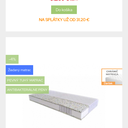
NA SPLÁTKY UŽ OD 31.20 €
-4%
Žiadaný matrac
PEVNÝ TUHÝ MATRAC
ANTIBAKTERIÁLNE PENY