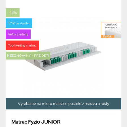
-18%
TOP bestseller
Veľmi žiadaný
Top kvalitný matrac
NEZÓNOVANÝ - PRE DETI
Vyrábame na mieru matrace postele z masívu a rošty
Matrac Fyzio JUNIOR