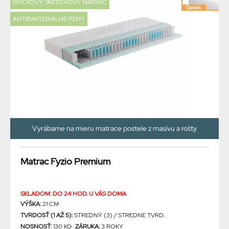
ŠPIČKOVÝ TAŠTIČKOVÝ MATRAC
ANTIBAKTERIÁLNE PENY
Vyrábame na mieru matrace postele z masívu a rošty
Matrac Fyzio Premium
SKLADOM: DO 24 HOD. U VÁS DOMA
VÝŠKA:
21 CM
TVRDOSŤ (1 AŽ 5):
STREDNÝ (3) / STREDNE TVRD...
NOSNOSŤ:
130 KG
ZÁRUKA:
3 ROKY