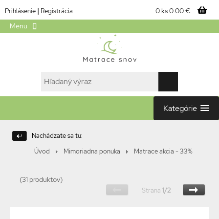
|
0 ks
0.00 €
Prihlásenie
Registrácia
Menu
Kategórie
Nachádzate sa tu:
Úvod
Mimoriadna ponuka
Matrace akcia - 33%
(31 produktov)
Strana
1/2