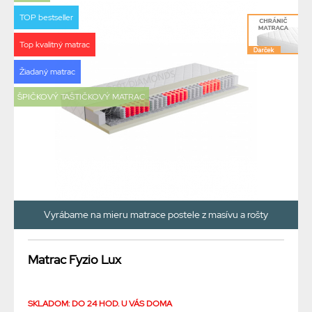
TOP bestseller
Top kvalitný matrac
Žiadaný matrac
ŠPIČKOVÝ TAŠTIČKOVÝ MATRAC
Vyrábame na mieru matrace postele z masívu a rošty
Matrac Fyzio Lux
SKLADOM: DO 24 HOD. U VÁS DOMA