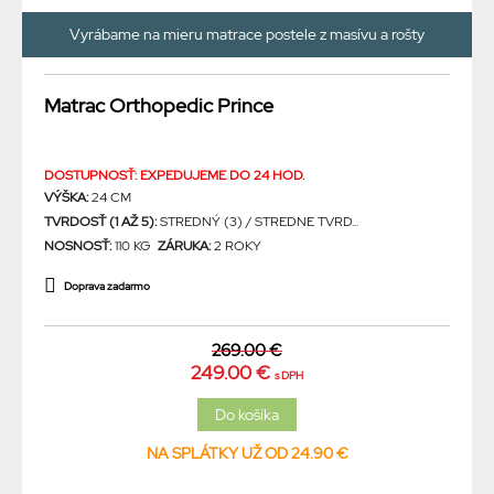
Vyrábame na mieru matrace postele z masívu a rošty
Matrac Orthopedic Prince
DOSTUPNOSŤ: EXPEDUJEME DO 24 HOD.
VÝŠKA:
24 CM
TVRDOSŤ (1 AŽ 5):
STREDNÝ (3) / STREDNE TVRD...
NOSNOSŤ:
110 KG
ZÁRUKA:
2 ROKY
Doprava zadarmo
269.00 €
249.00 €
s DPH
NA SPLÁTKY UŽ OD 24.90 €