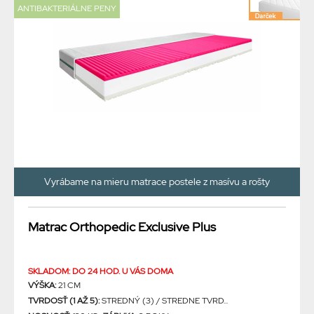
ANTIBAKTERIÁLNE PENY
Vyrábame na mieru matrace postele z masívu a rošty
Matrac Orthopedic Exclusive Plus
SKLADOM: DO 24 HOD. U VÁS DOMA
VÝŠKA:
21 CM
TVRDOSŤ (1 AŽ 5):
STREDNÝ (3) / STREDNE TVRD...