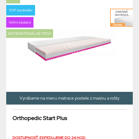
TOP bestseller
Veľmi žiadaný
ANTIBAKTERIÁLNE PENY
Vyrábame na mieru matrace postele z masívu a rošty
Orthopedic Start Plus
DOSTUPNOSŤ: EXPEDUJEME DO 24 HOD.