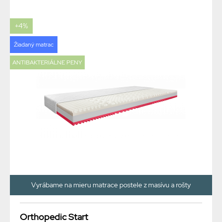
+4%
Žiadaný matrac
ANTIBAKTERIÁLNE PENY
Vyrábame na mieru matrace postele z masívu a rošty
Orthopedic Start