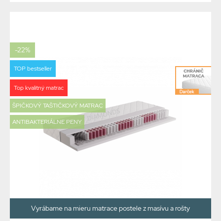
-22%
TOP bestseller
Top kvalitný matrac
ŠPIČKOVÝ TAŠTIČKOVÝ MATRAC
ANTIBAKTERIÁLNE PENY
Vyrábame na mieru matrace postele z masívu a rošty