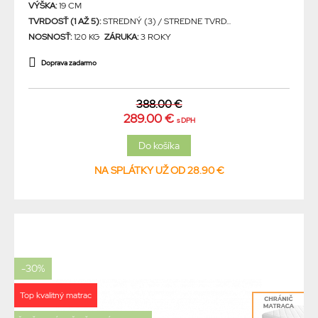
VÝŠKA:
19 CM
TVRDOSŤ (1 AŽ 5):
STREDNÝ (3) / STREDNE TVRD...
NOSNOSŤ:
120 KG
ZÁRUKA:
3 ROKY
Doprava zadarmo
388.00 €
289.00 €
s DPH
NA SPLÁTKY UŽ OD 28.90 €
-30%
Top kvalitný matrac