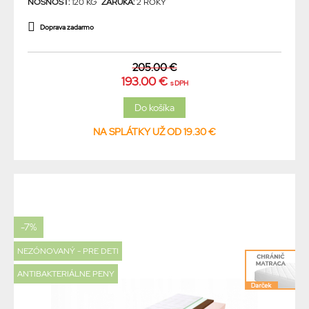
NOSNOSŤ:
120 KG
ZÁRUKA:
2 ROKY
Doprava zadarmo
205.00 €
193.00 €
s DPH
NA SPLÁTKY UŽ OD 19.30 €
-7%
NEZÓNOVANÝ - PRE DETI
ANTIBAKTERIÁLNE PENY