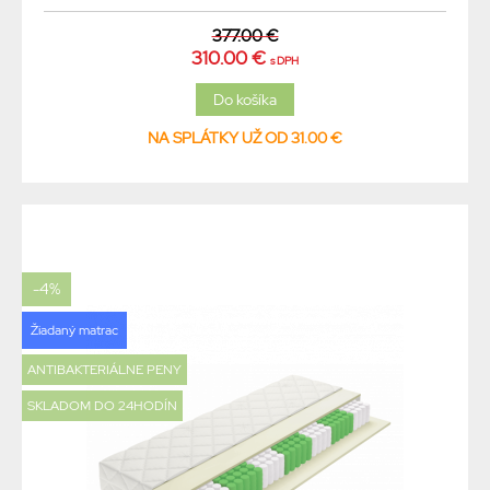
377.00 €
310.00 €
s DPH
NA SPLÁTKY UŽ OD 31.00 €
-4%
Žiadaný matrac
ANTIBAKTERIÁLNE PENY
SKLADOM DO 24HODÍN