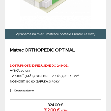
Vyrábame na mieru matrace postele z masívu a rošty
Matrac ORTHOPEDIC OPTIMAL
DOSTUPNOSŤ: EXPEDUJEME DO 24 HOD.
VÝŠKA:
20 CM
TVRDOSŤ (1 AŽ 5):
STREDNE TVRDÝ (4) STREDNÝ...
NOSNOSŤ:
130 KG
ZÁRUKA:
3 ROKY
Doprava zadarmo
324.00 €
312.00 €
s DPH