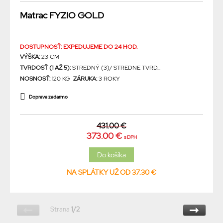
Matrac FYZIO GOLD
DOSTUPNOSŤ: EXPEDUJEME DO 24 HOD.
VÝŠKA:
23 CM
TVRDOSŤ (1 AŽ 5):
STREDNÝ (3)/ STREDNE TVRD...
NOSNOSŤ:
120 KG
ZÁRUKA:
3 ROKY
Doprava zadarmo
431.00 €
373.00 €
s DPH
NA SPLÁTKY UŽ OD 37.30 €
Strana
1/2