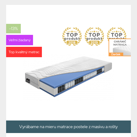
-13%
Veľmi žiadaný
Top kvalitný matrac
Vyrábame na mieru matrace postele z masívu a rošty