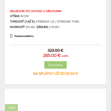
SKLADOM: DO 24 HOD. U VÁS DOMA
VÝŠKA:
19 CM
TVRDOSŤ (1 AŽ 5):
STREDNÝ (3) / STREDNE TVRD...
NOSNOSŤ:
120 KG
ZÁRUKA:
2 ROKY
Doprava zadarmo
323.00 €
265.00 €
s DPH
NA SPLÁTKY UŽ OD 26.50 €
-26%