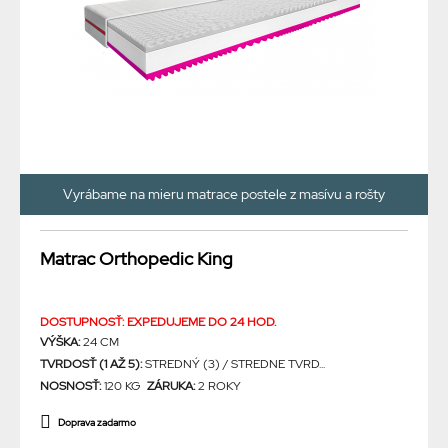
Vyrábame na mieru matrace postele z masívu a rošty
Matrac Orthopedic King
DOSTUPNOSŤ: EXPEDUJEME DO 24 HOD.
VÝŠKA:
24 CM
TVRDOSŤ (1 AŽ 5):
STREDNÝ (3) / STREDNE TVRD...
NOSNOSŤ:
120 KG
ZÁRUKA:
2 ROKY
Doprava zadarmo