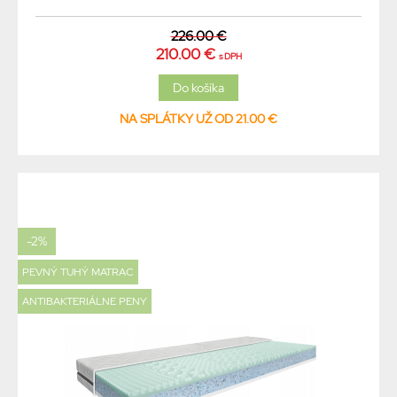
226.00 €
210.00 €
s DPH
NA SPLÁTKY UŽ OD 21.00 €
-2%
PEVNÝ TUHÝ MATRAC
ANTIBAKTERIÁLNE PENY