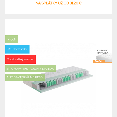
NA SPLÁTKY UŽ OD 31.20 €
-16%
TOP bestseller
Top kvalitný matrac
ŠPIČKOVÝ TAŠTIČKOVÝ MATRAC
ANTIBAKTERIÁLNE PENY