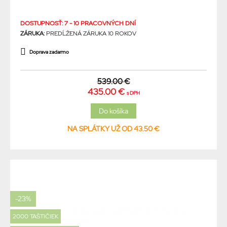
DOSTUPNOSŤ: 7 - 10 PRACOVNÝCH DNÍ
ZÁRUKA:
PREDĹŽENÁ ZÁRUKA 10 ROKOV
Doprava zadarmo
539.00 €
435.00 €
s DPH
NA SPLÁTKY UŽ OD 43.50 €
-23%
2000 TAŠTIČIEK