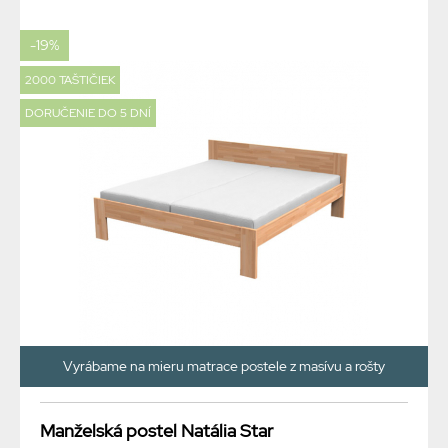
-19%
2000 TAŠTIČIEK
DORUČENIE DO 5 DNÍ
Vyrábame na mieru matrace postele z masívu a rošty
Manželská postel Natália Star