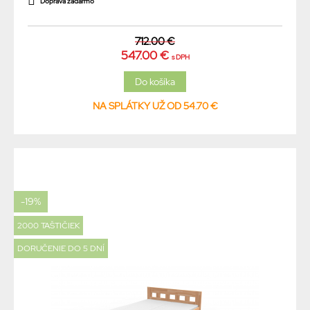
Doprava zadarmo
712.00 €
547.00 €
s DPH
NA SPLÁTKY UŽ OD 54.70 €
-19%
2000 TAŠTIČIEK
DORUČENIE DO 5 DNÍ