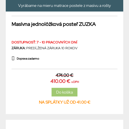
Vyrábame na mieru matrace postele z masívu a rošty
Masívna jednolôžková posteľ ZUZKA
DOSTUPNOSŤ: 7 - 10 PRACOVNÝCH DNÍ
ZÁRUKA:
PREDĹŽENÁ ZÁRUKA 10 ROKOV
Doprava zadarmo
474.00 €
410.00 €
s DPH
NA SPLÁTKY UŽ OD 41.00 €