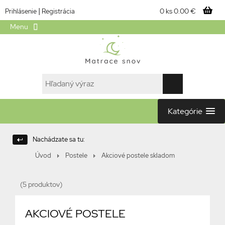
|
0 ks
0.00 €
Prihlásenie
Registrácia
Menu
Kategórie
Nachádzate sa tu:
Úvod
Postele
Akciové postele skladom
(5 produktov)
AKCIOVÉ POSTELE