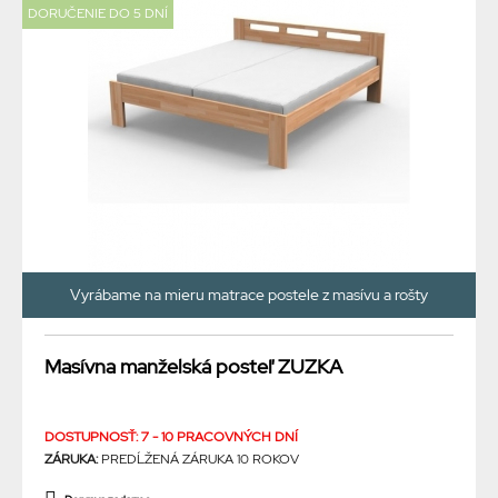
DORUČENIE DO 5 DNÍ
Vyrábame na mieru matrace postele z masívu a rošty
Masívna manželská posteľ ZUZKA
DOSTUPNOSŤ: 7 - 10 PRACOVNÝCH DNÍ
ZÁRUKA:
PREDĹŽENÁ ZÁRUKA 10 ROKOV