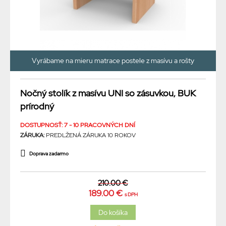
Vyrábame na mieru matrace postele z masívu a rošty
Nočný stolík z masívu UNI so zásuvkou, BUK
prírodný
DOSTUPNOSŤ: 7 - 10 PRACOVNÝCH DNÍ
ZÁRUKA:
PREDLŽENÁ ZÁRUKA 10 ROKOV
Doprava zadarmo
210.00 €
189.00 €
s DPH