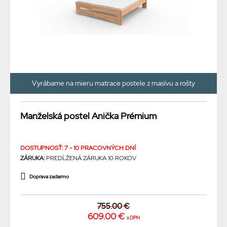
Vyrábame na mieru matrace postele z masívu a rošty
Manželská postel Anička Prémium
DOSTUPNOSŤ: 7 - 10 PRACOVNÝCH DNÍ
ZÁRUKA:
PREDĹŽENÁ ZÁRUKA 10 ROKOV
Doprava zadarmo
755.00 €
609.00 €
s DPH