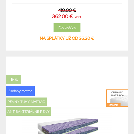
410.00 €
362.00 €
s DPH
NA SPLÁTKY UŽ OD 36.20 €
-16%
Žiadaný matrac
PEVNÝ TUHÝ MATRAC
ANTIBAKTERIÁLNE PENY