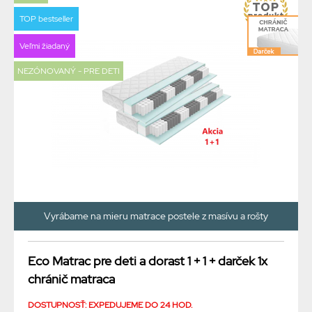
TOP bestseller
Veľmi žiadaný
NEZÓNOVANÝ - PRE DETI
Vyrábame na mieru matrace postele z masívu a rošty
Eco Matrac pre deti a dorast 1 + 1 + darček 1x
chránič matraca
DOSTUPNOSŤ: EXPEDUJEME DO 24 HOD.