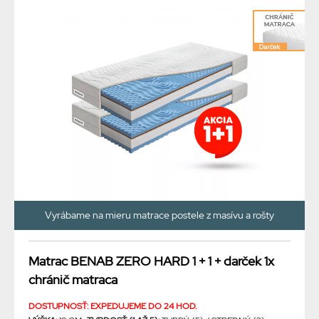
Vyrábame na mieru matrace postele z masívu a rošty
Matrac BENAB ZERO HARD 1 + 1 + darček 1x
chránič matraca
DOSTUPNOSŤ: EXPEDUJEME DO 24 HOD.