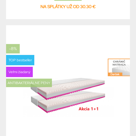
NA SPLÁTKY UŽ OD 30.30 €
-8%
TOP bestseller
Veľmi žiadaný
ANTIBAKTERIÁLNE PENY