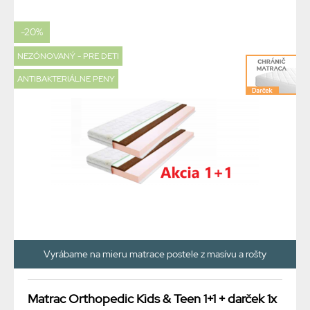
-20%
NEZÓNOVANÝ - PRE DETI
ANTIBAKTERIÁLNE PENY
Vyrábame na mieru matrace postele z masívu a rošty
Matrac Orthopedic Kids & Teen 1+1 + darček 1x