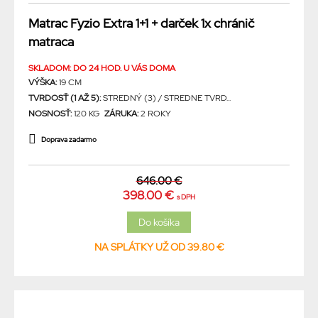
Matrac Fyzio Extra 1+1 + darček 1x chránič
matraca
SKLADOM: DO 24 HOD. U VÁS DOMA
VÝŠKA:
19 CM
TVRDOSŤ (1 AŽ 5):
STREDNÝ (3) / STREDNE TVRD...
NOSNOSŤ:
120 KG
ZÁRUKA:
2 ROKY
Doprava zadarmo
646.00 €
398.00 €
s DPH
NA SPLÁTKY UŽ OD 39.80 €