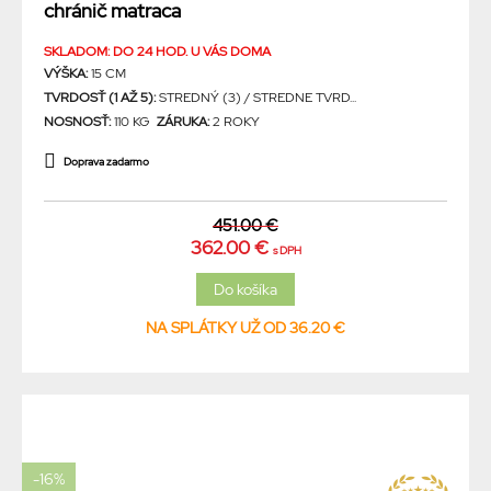
chránič matraca
SKLADOM: DO 24 HOD. U VÁS DOMA
VÝŠKA:
15 CM
TVRDOSŤ (1 AŽ 5):
STREDNÝ (3) / STREDNE TVRD...
NOSNOSŤ:
110 KG
ZÁRUKA:
2 ROKY
Doprava zadarmo
451.00 €
362.00 €
s DPH
NA SPLÁTKY UŽ OD 36.20 €
-16%