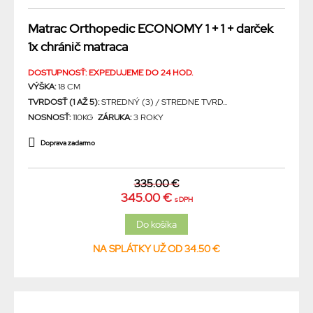
Matrac Orthopedic ECONOMY 1 + 1 + darček
1x chránič matraca
DOSTUPNOSŤ: EXPEDUJEME DO 24 HOD.
VÝŠKA:
18 CM
TVRDOSŤ (1 AŽ 5):
STREDNÝ (3) / STREDNE TVRD...
NOSNOSŤ:
110KG
ZÁRUKA:
3 ROKY
Doprava zadarmo
335.00 €
345.00 €
s DPH
NA SPLÁTKY UŽ OD 34.50 €