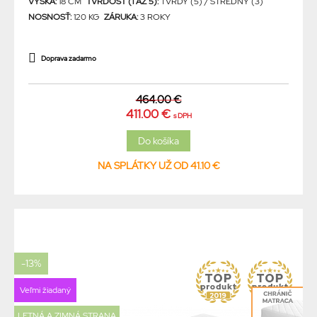
VÝŠKA:
18 CM
TVRDOSŤ (1 AŽ 5):
TVRDÝ (5) / STREDNÝ (3)
NOSNOSŤ:
120 KG
ZÁRUKA:
3 ROKY
Doprava zadarmo
464.00 €
411.00 €
s DPH
NA SPLÁTKY UŽ OD 41.10 €
-13%
Veľmi žiadaný
LETNÁ A ZIMNÁ STRANA