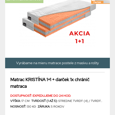
Vyrábame na mieru matrace postele z masívu a rošty
Matrac KRISTÍNA 1+1 + darček 1x chránič
matraca
DOSTUPNOSŤ: EXPEDUJEME DO 24 HOD.
VÝŠKA:
17 CM
TVRDOSŤ (1 AŽ 5):
STREDNE TVRDÝ (4) / TVRDÝ...
NOSNOSŤ:
130 KG
ZÁRUKA:
5 ROKOV