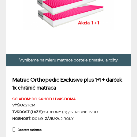
Vyrábame na mieru matrace postele z masívu a rošty
Matrac Orthopedic Exclusive plus 1+1 + darček
1x chránič matraca
SKLADOM: DO 24 HOD. U VÁS DOMA
VÝŠKA:
21 CM
TVRDOSŤ (1 AŽ 5):
STREDNÝ (3) / STREDNE TVRD...
NOSNOSŤ:
120 KG
ZÁRUKA:
2 ROKY
Doprava zadarmo