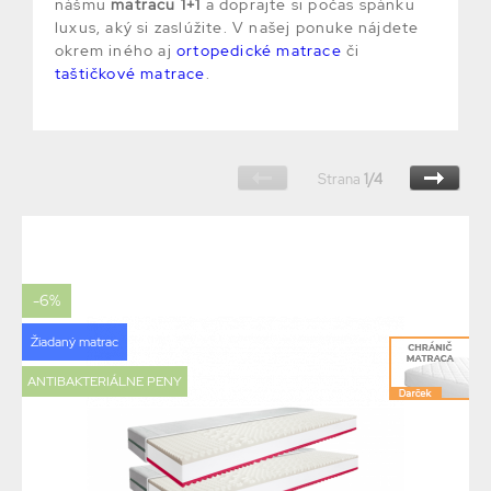
nášmu
matracu 1+1
a doprajte si počas spánku
luxus, aký si zaslúžite. V našej ponuke nájdete
okrem iného aj
ortopedické matrace
či
taštičkové matrace
.
Strana
1/4
-6%
Žiadaný matrac
ANTIBAKTERIÁLNE PENY