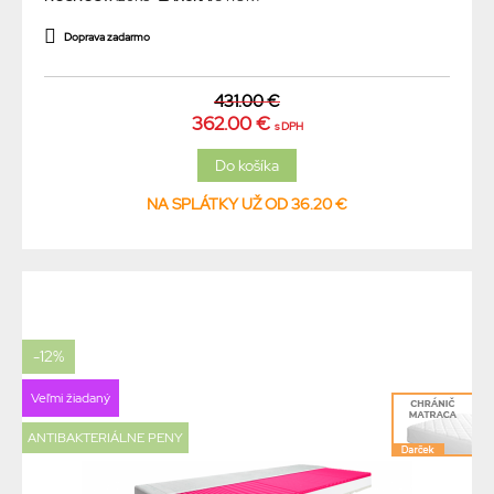
Doprava zadarmo
431.00 €
362.00 €
s DPH
NA SPLÁTKY UŽ OD 36.20 €
-12%
Veľmi žiadaný
ANTIBAKTERIÁLNE PENY