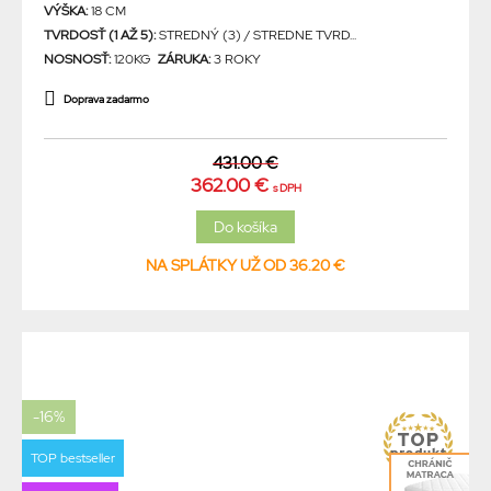
VÝŠKA:
18 CM
TVRDOSŤ (1 AŽ 5):
STREDNÝ (3) / STREDNE TVRD...
NOSNOSŤ:
120KG
ZÁRUKA:
3 ROKY
Doprava zadarmo
431.00 €
362.00 €
s DPH
NA SPLÁTKY UŽ OD 36.20 €
-16%
TOP bestseller