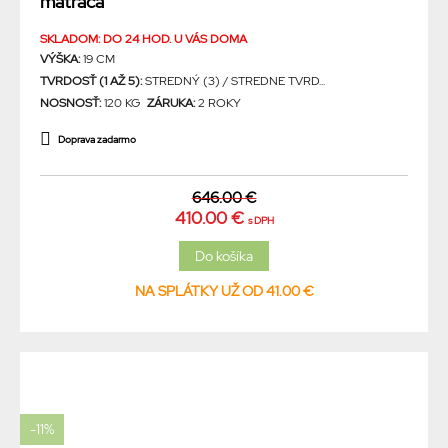
matraca
SKLADOM: DO 24 HOD. U VÁS DOMA
VÝŠKA:
19 CM
TVRDOSŤ (1 AŽ 5):
STREDNÝ (3) / STREDNE TVRD...
NOSNOSŤ:
120 KG
ZÁRUKA:
2 ROKY
Doprava zadarmo
646.00 €
410.00 €
s DPH
NA SPLÁTKY UŽ OD 41.00 €
-11%