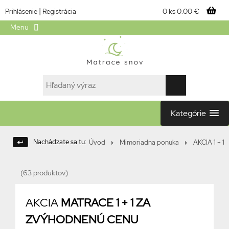
|
0 ks
0.00 €
Prihlásenie
Registrácia
Menu
Kategórie
Nachádzate sa tu:
Úvod
Mimoriadna ponuka
AKCIA 1 + 1
(63 produktov)
AKCIA
MATRACE 1 + 1 ZA
ZVÝHODNENÚ CENU