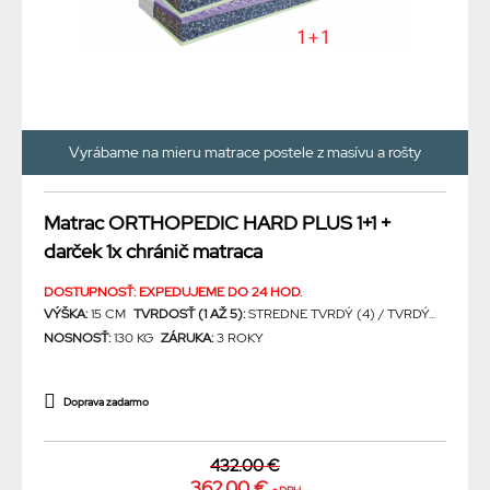
Vyrábame na mieru matrace postele z masívu a rošty
Matrac ORTHOPEDIC HARD PLUS 1+1 +
darček 1x chránič matraca
DOSTUPNOSŤ: EXPEDUJEME DO 24 HOD.
VÝŠKA:
15 CM
TVRDOSŤ (1 AŽ 5):
STREDNE TVRDÝ (4) / TVRDÝ...
NOSNOSŤ:
130 KG
ZÁRUKA:
3 ROKY
Doprava zadarmo
432.00 €
362.00 €