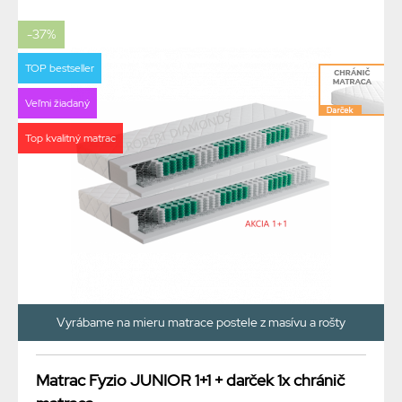
-37%
TOP bestseller
Veľmi žiadaný
Top kvalitný matrac
Vyrábame na mieru matrace postele z masívu a rošty
Matrac Fyzio JUNIOR 1+1 + darček 1x chránič