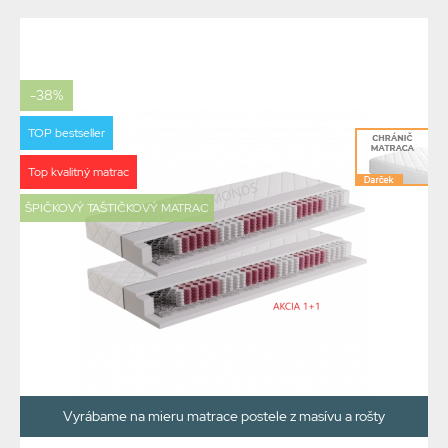
-38%
TOP bestseller
Top kvalitný matrac
ŠPIČKOVÝ TAŠTIČKOVÝ MATRAC
Vyrábame na mieru matrace postele z masívu a rošty