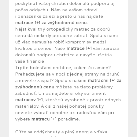
poskytnúť vašej chrbtici dokonalú podporu aj
počas oddychu. Nám na vašom zdraví
i peňaženke záleží a preto u nás nájdete
matrace 1+1
za zvýhodnenú cenu.
Nájsť kvalitný ortopedický matrac za dobrú
cenu dá niekedy poriadne zabrať. Spolu s nami
už viac nemusíte robiť kompromisy medzi
kvalitou a cenou. Naše
matrace 1+1
vám zaručia
dokonalú podporu chrbtice a navyše ušetria
vaše financie.
Trpíte bolesťami chrbtice, kolien či ramien?
Prehadzujete sa v noci z jednej strany na druhú
a neviete zaspať? Spolu s našimi
matracmi 1+1 za
zvýhodnenú cenu
môžete na tieto problémy
zabudnúť. U nás nájdete široký sortiment
matracov 1+1
, ktoré sú vyrobené z prvotriednych
materiálov. Ak si z našej bohatej ponuky
neviete vybrať, ochotne a s radosťou vám pri
výbere
matracu 1+1
poradíme.
Cíťte sa oddýchnutý a plný energie vďaka