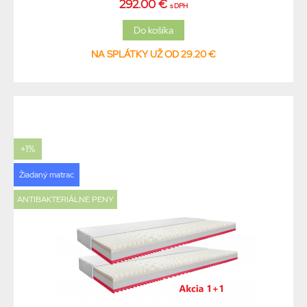
292.00 €
s DPH
NA SPLÁTKY UŽ OD 29.20 €
+1%
Žiadaný matrac
ANTIBAKTERIÁLNE PENY