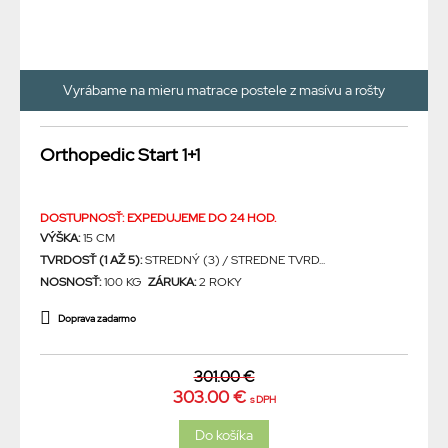
Vyrábame na mieru matrace postele z masívu a rošty
Orthopedic Start 1+1
DOSTUPNOSŤ: EXPEDUJEME DO 24 HOD.
VÝŠKA:
15 CM
TVRDOSŤ (1 AŽ 5):
STREDNÝ (3) / STREDNE TVRD...
NOSNOSŤ:
100 KG
ZÁRUKA:
2 ROKY
Doprava zadarmo
301.00 €
303.00 €
s DPH