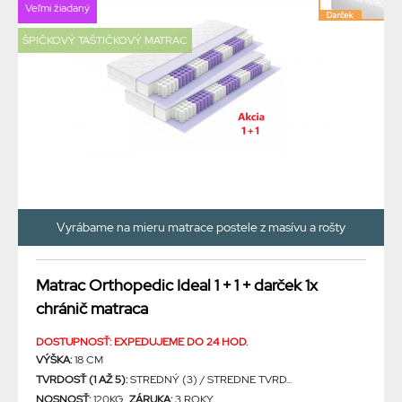
Veľmi žiadaný
ŠPIČKOVÝ TAŠTIČKOVÝ MATRAC
Vyrábame na mieru matrace postele z masívu a rošty
Matrac Orthopedic Ideal 1 + 1 + darček 1x
chránič matraca
DOSTUPNOSŤ: EXPEDUJEME DO 24 HOD.
VÝŠKA:
18 CM
TVRDOSŤ (1 AŽ 5):
STREDNÝ (3) / STREDNE TVRD...
NOSNOSŤ:
120KG
ZÁRUKA:
3 ROKY