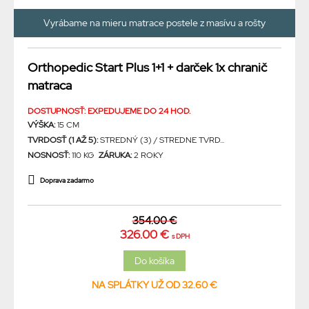
Vyrábame na mieru matrace postele z masívu a rošty
Orthopedic Start Plus 1+1 + darček 1x chranič
matraca
DOSTUPNOSŤ: EXPEDUJEME DO 24 HOD.
VÝŠKA:
15 CM
TVRDOSŤ (1 AŽ 5):
STREDNÝ (3) / STREDNE TVRD...
NOSNOSŤ:
110 KG
ZÁRUKA:
2 ROKY
Doprava zadarmo
354.00 €
326.00 €
s DPH
NA SPLÁTKY UŽ OD 32.60 €