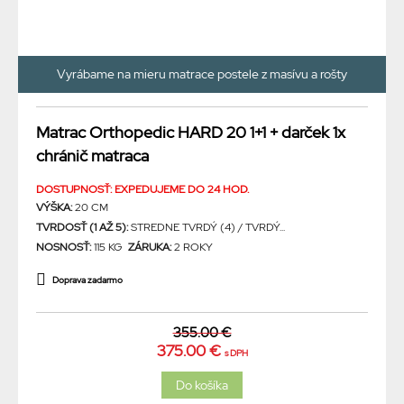
Vyrábame na mieru matrace postele z masívu a rošty
Matrac Orthopedic HARD 20 1+1 + darček 1x
chránič matraca
DOSTUPNOSŤ: EXPEDUJEME DO 24 HOD.
VÝŠKA:
20 CM
TVRDOSŤ (1 AŽ 5):
STREDNE TVRDÝ (4) / TVRDÝ...
NOSNOSŤ:
115 KG
ZÁRUKA:
2 ROKY
Doprava zadarmo
355.00 €
375.00 €
s DPH