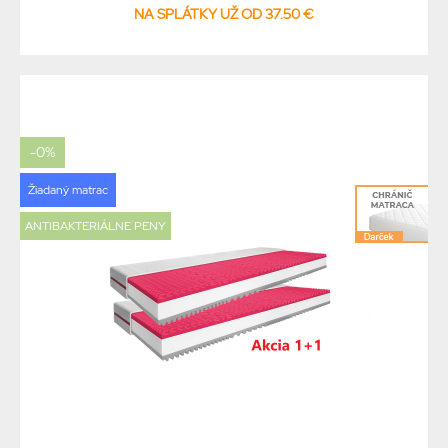
NA SPLÁTKY UŽ OD 37.50 €
-0%
Žiadaný matrac
ANTIBAKTERIÁLNE PENY