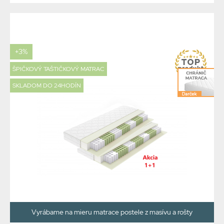
+3%
ŠPIČKOVÝ TAŠTIČKOVÝ MATRAC
SKLADOM DO 24HODÍN
Vyrábame na mieru matrace postele z masívu a rošty