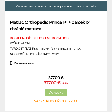
Vyrábame na mieru matrace postele z masívu a rošty
Matrac Orthopedic Prince 1+1 + darček 1x
chránič matraca
DOSTUPNOSŤ: EXPEDUJEME DO 24 HOD.
VÝŠKA:
24 CM
TVRDOSŤ (1 AŽ 5):
STREDNÝ (3) / STREDNE TVRD...
NOSNOSŤ:
110 KG
ZÁRUKA:
2 ROKY
Doprava zadarmo
377.00 €
377.00 €
s DPH
NA SPLÁTKY UŽ OD 37.70 €