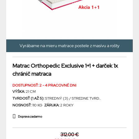
Vyrábame na mieru matrace postele z masívu a rošty
Matrac Orthopedic Exclusive 1+1 + darček 1x
chránič matraca
DOSTUPNOSŤ: 2 - 4 PRACOVNÉ DNI
VÝŠKA:
21 CM
TVRDOSŤ (1 AŽ 5):
STREDNÝ (3) / STREDNE TVRD...
NOSNOSŤ:
110 KG
ZÁRUKA:
2 ROKY
Doprava zadarmo
312.00 €