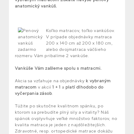
anatomický vankúš.
Koľko matracov, toľko vankúšov.
V prípade objednávky matraca
200 x 140 cm až 200 x 180 cm,
alebo dvojmatraca väčšieho
rozmeru Vám pribalíme 2 vankúše.
Vankúše Vám zašleme spolu s matracmi.
Akcia sa vzťahuje na objednávky
k vybraným
matracom
v akcií
1
+ 1
a
platí dlhodobo do
vyčerpania zásob
.
Túžite po skutočne kvalitnom spánku, po
ktorom sa prebudíte plný sily a vitality? Náš
spánok ovplyvňuje veľké množstvo faktorov, no
kvalita matraca je jeden z najdôležitejších.
Zdravotné, resp. ortopedické matrace dokážu