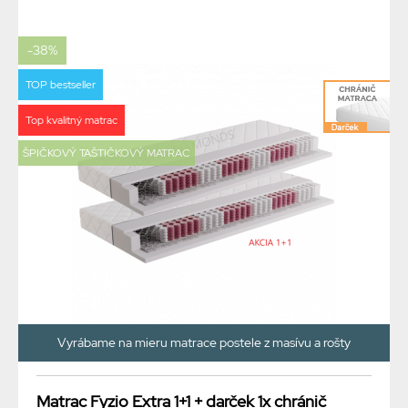
-38%
TOP bestseller
Top kvalitný matrac
ŠPIČKOVÝ TAŠTIČKOVÝ MATRAC
Vyrábame na mieru matrace postele z masívu a rošty
Matrac Fyzio Extra 1+1 + darček 1x chránič