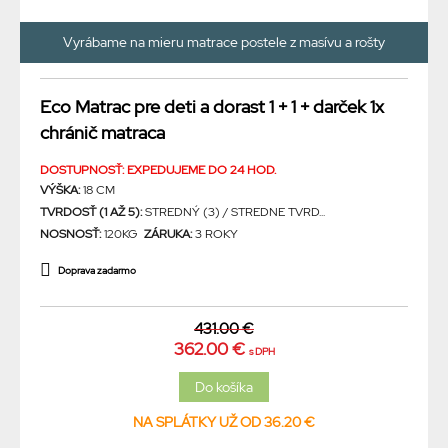
Vyrábame na mieru matrace postele z masívu a rošty
Eco Matrac pre deti a dorast 1 + 1 + darček 1x
chránič matraca
DOSTUPNOSŤ: EXPEDUJEME DO 24 HOD.
VÝŠKA:
18 CM
TVRDOSŤ (1 AŽ 5):
STREDNÝ (3) / STREDNE TVRD...
NOSNOSŤ:
120KG
ZÁRUKA:
3 ROKY
Doprava zadarmo
431.00 €
362.00 €
s DPH
NA SPLÁTKY UŽ OD 36.20 €