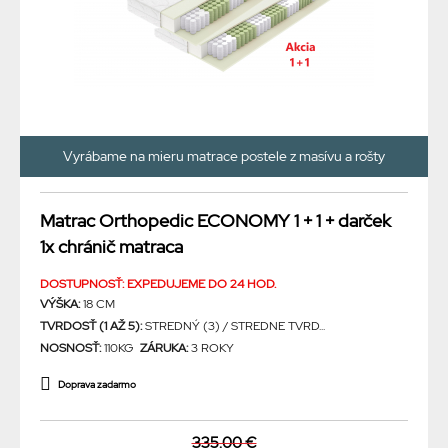
Vyrábame na mieru matrace postele z masívu a rošty
Matrac Orthopedic ECONOMY 1 + 1 + darček
1x chránič matraca
DOSTUPNOSŤ: EXPEDUJEME DO 24 HOD.
VÝŠKA:
18 CM
TVRDOSŤ (1 AŽ 5):
STREDNÝ (3) / STREDNE TVRD...
NOSNOSŤ:
110KG
ZÁRUKA:
3 ROKY
Doprava zadarmo
335.00 €