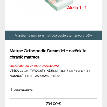
Vyrábame na mieru matrace postele z masívu a rošty
Matrac Orthopedic Dream 1+1 + darček 1x
chránič matraca
SKLADOM: DO 24 HOD. U VÁS DOMA
VÝŠKA:
22 CM
TVRDOSŤ (1 AŽ 5):
STREDNÝ (3) / TVRDÝ (5)
NOSNOSŤ:
130 KG
ZÁRUKA:
5 ROKOV
Doprava zadarmo
734.00 €