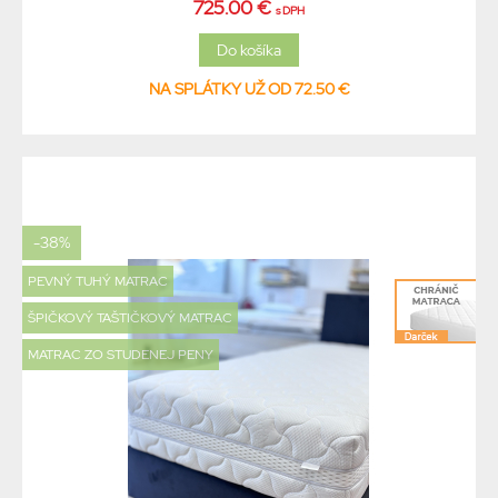
725.00 €
s DPH
NA SPLÁTKY UŽ OD 72.50 €
-38%
PEVNÝ TUHÝ MATRAC
ŠPIČKOVÝ TAŠTIČKOVÝ MATRAC
MATRAC ZO STUDENEJ PENY