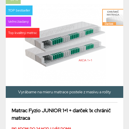
TOP bestseller
Veľmi žiadaný
Top kvalitný matrac
Vyrábame na mieru matrace postele z masívu a rošty
Matrac Fyzio JUNIOR 1+1 + darček 1x chránič
matraca
SKLADOM: DO 24 HOD. U VÁS DOMA