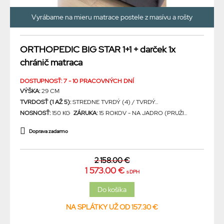
Vyrábame na mieru matrace postele z masívu a rošty
ORTHOPEDIC BIG STAR 1+1 + darček 1x
chránič matraca
DOSTUPNOSŤ: 7 - 10 PRACOVNÝCH DNÍ
VÝŠKA:
29 CM
TVRDOSŤ (1 AŽ 5):
STREDNE TVRDÝ (4) / TVRDÝ...
NOSNOSŤ:
150 KG
ZÁRUKA:
15 ROKOV - NA JADRO (PRUŽI...
Doprava zadarmo
2 158.00 €
1 573.00 €
s DPH
NA SPLÁTKY UŽ OD 157.30 €