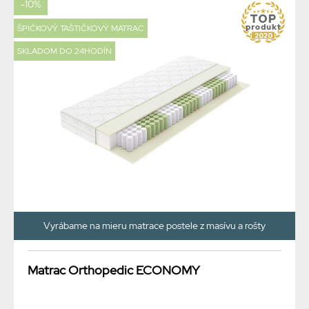
-10%
ŠPIČKOVÝ TAŠTIČKOVÝ MATRAC
SKLADOM DO 24HODÍN
Vyrábame na mieru matrace postele z masívu a rošty
Matrac Orthopedic ECONOMY