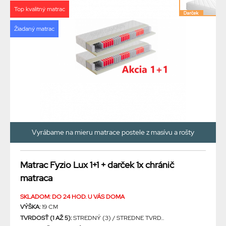
Top kvalitný matrac
Žiadaný matrac
Vyrábame na mieru matrace postele z masívu a rošty
Matrac Fyzio Lux 1+1 + darček 1x chránič
matraca
SKLADOM: DO 24 HOD. U VÁS DOMA
VÝŠKA:
19 CM
TVRDOSŤ (1 AŽ 5):
STREDNÝ (3) / STREDNE TVRD...