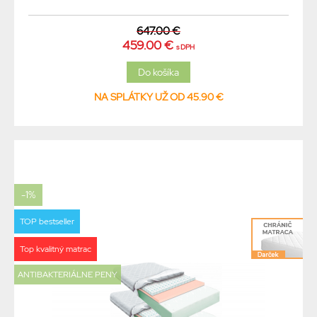
647.00 €
459.00 €
s DPH
NA SPLÁTKY UŽ OD 45.90 €
-1%
TOP bestseller
Top kvalitný matrac
ANTIBAKTERIÁLNE PENY