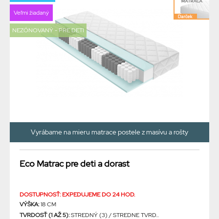
Veľmi žiadaný
NEZÓNOVANÝ - PRE DETI
Vyrábame na mieru matrace postele z masívu a rošty
Eco Matrac pre deti a dorast
DOSTUPNOSŤ: EXPEDUJEME DO 24 HOD.
VÝŠKA:
18 CM
TVRDOSŤ (1 AŽ 5):
STREDNÝ (3) / STREDNE TVRD...