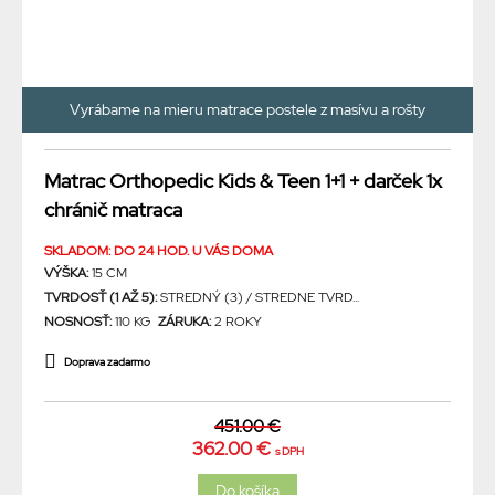
Vyrábame na mieru matrace postele z masívu a rošty
Matrac Orthopedic Kids & Teen 1+1 + darček 1x
chránič matraca
SKLADOM: DO 24 HOD. U VÁS DOMA
VÝŠKA:
15 CM
TVRDOSŤ (1 AŽ 5):
STREDNÝ (3) / STREDNE TVRD...
NOSNOSŤ:
110 KG
ZÁRUKA:
2 ROKY
Doprava zadarmo
451.00 €
362.00 €
s DPH