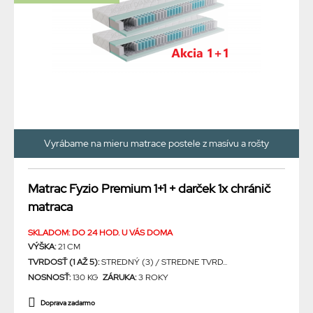
Vyrábame na mieru matrace postele z masívu a rošty
Matrac Fyzio Premium 1+1 + darček 1x chránič
matraca
SKLADOM: DO 24 HOD. U VÁS DOMA
VÝŠKA:
21 CM
TVRDOSŤ (1 AŽ 5):
STREDNÝ (3) / STREDNE TVRD...
NOSNOSŤ:
130 KG
ZÁRUKA:
3 ROKY
Doprava zadarmo