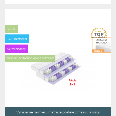
-16%
TOP bestseller
Veľmi žiadaný
ŠPIČKOVÝ TAŠTIČKOVÝ MATRAC
Vyrábame na mieru matrace postele z masívu a rošty