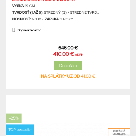
VÝŠKA:
19 CM
TVRDOSŤ (1 AŽ 5):
STREDNÝ (3) / STREDNE TVRD...
NOSNOSŤ:
120 KG
ZÁRUKA:
2 ROKY
Doprava zadarmo
646.00 €
410.00 €
s DPH
NA SPLÁTKY UŽ OD 41.00 €
-25%
TOP bestseller