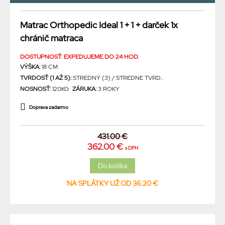
Matrac Orthopedic Ideal 1 + 1 + darček 1x
chránič matraca
DOSTUPNOSŤ: EXPEDUJEME DO 24 HOD.
VÝŠKA:
18 CM
TVRDOSŤ (1 AŽ 5):
STREDNÝ (3) / STREDNE TVRD...
NOSNOSŤ:
120KG
ZÁRUKA:
3 ROKY
Doprava zadarmo
431.00 €
362.00 €
s DPH
NA SPLÁTKY UŽ OD 36.20 €