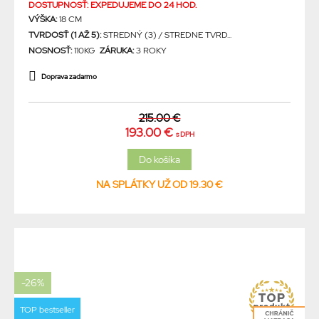
DOSTUPNOSŤ: EXPEDUJEME DO 24 HOD.
VÝŠKA:
18 CM
TVRDOSŤ (1 AŽ 5):
STREDNÝ (3) / STREDNE TVRD...
NOSNOSŤ:
110KG
ZÁRUKA:
3 ROKY
Doprava zadarmo
215.00 €
193.00 €
s DPH
NA SPLÁTKY UŽ OD 19.30 €
-26%
TOP bestseller