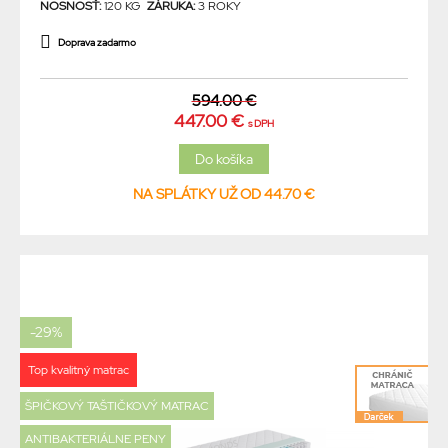
NOSNOSŤ:
120 KG
ZÁRUKA:
3 ROKY
Doprava zadarmo
594.00 €
447.00 €
s DPH
NA SPLÁTKY UŽ OD 44.70 €
-29%
Top kvalitný matrac
ŠPIČKOVÝ TAŠTIČKOVÝ MATRAC
ANTIBAKTERIÁLNE PENY