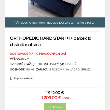
Vyrábame na mieru matrace postele z masívu a rošty
ORTHOPEDIC HARD STAR 1+1 + darček 1x
chránič matraca
DOSTUPNOSŤ: 7 - 10 PRACOVNÝCH DNÍ
VÝŠKA:
26 CM
TVRDOSŤ (1 AŽ 5):
STREDNE TVRDÝ (4) / TVRDÝ...
NOSNOSŤ:
150 KG
ZÁRUKA:
15 ROKOV - NA JADRO (PRUŽI...
Doprava zadarmo
1 942.00 €
1 209.00 €
s DPH