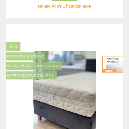
NA SPLÁTKY UŽ OD 120.90 €
-27%
PEVNÝ TUHÝ MATRAC
ŠPIČKOVÝ TAŠTIČKOVÝ MATRAC
MATRAC ZO STUDENEJ PENY