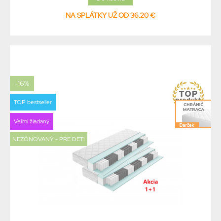
NA SPLÁTKY UŽ OD 36.20 €
-16%
TOP bestseller
Veľmi žiadaný
NEZÓNOVANÝ - PRE DETI