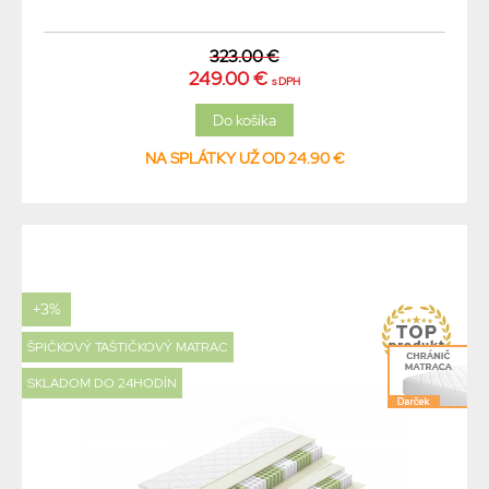
323.00 €
249.00 €
s DPH
NA SPLÁTKY UŽ OD 24.90 €
+3%
ŠPIČKOVÝ TAŠTIČKOVÝ MATRAC
SKLADOM DO 24HODÍN