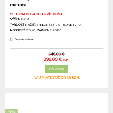
matraca
SKLADOM: DO 24 HOD. U VÁS DOMA
VÝŠKA:
19 CM
TVRDOSŤ (1 AŽ 5):
STREDNÝ (3) / STREDNE TVRD...
NOSNOSŤ:
120 KG
ZÁRUKA:
2 ROKY
Doprava zadarmo
646.00 €
398.00 €
s DPH
NA SPLÁTKY UŽ OD 39.80 €
-37%