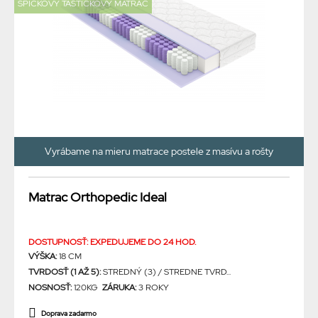
ŠPIČKOVÝ TAŠTIČKOVÝ MATRAC
Vyrábame na mieru matrace postele z masívu a rošty
Matrac Orthopedic Ideal
DOSTUPNOSŤ: EXPEDUJEME DO 24 HOD.
VÝŠKA:
18 CM
TVRDOSŤ (1 AŽ 5):
STREDNÝ (3) / STREDNE TVRD...
NOSNOSŤ:
120KG
ZÁRUKA:
3 ROKY
Doprava zadarmo