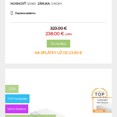
NOSNOSŤ:
120KG
ZÁRUKA:
3 ROKY
Doprava zadarmo
323.00 €
238.00 €
s DPH
NA SPLÁTKY UŽ OD 23.80 €
-23%
TOP bestseller
Veľmi žiadaný