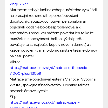
king/17577
Matrac sme si vyhliadli na eshope, následne vyskúšali
na predajni kde sme si ho po zodpovedaní
dodatočných otázok ochotným personálom aj
objednali, dodanie bolo bezproblémove, a k
samotnému produktu môžem povedať len toľko že
manželkine pochybnosti boli po týždni preč a
považuje to za najlepšiu kúpu v novom dome :) a z
každej dovolenky mimo domu sa stále tešíme domov
na našu posteľ
Viktor
https://matrace-snov.sk/d/matrac-orthopedic-
s1000-plus/13059
Matrace sme objednávali ešte na Vianoce . Výborná
kvalita , spokojnosť nadovšetko . Dodanie taktiež
bezproblémové, rýchle .
Filip
https://matrace-snov.sk/d/matrac-super-