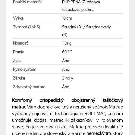
Použitý materiál
PUR PENA, 7- zónová
taštičková pružina
Výška
18 cm
Tvrdosť (1 až 5)
Stredný (3) / Stredne tvrdý
(4)
Nosnosť
110kg
Pranie
60 °C
Zips
Áno
Fyzio systém
Áno
Záruka
3 roky
Zdravotný matrac
Áno
Komforný ortopedický obojstranný taštičkový
matrac
Vám dopraje kvalitný a nerušený spánok. Matrac
vyrábaný najnovšími technológiami ROLLMAT, čo nám
umožňuje dodať matrac k zákazníkovi v rolovanom
stave, čo je svetový unikát. Matrac pre svoju kvalitu je
určený nie len pre slovenský, ale aj pre
nemecký trh
, ktorý