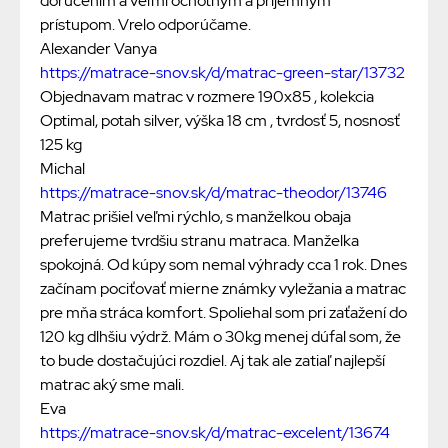
doručením a veľmi ochotným a príjemným
prístupom. Vrelo odporúčame.
Alexander Vanya
https://matrace-snov.sk/d/matrac-green-star/13732
Objednavam matrac v rozmere 190x85 , kolekcia
Optimal, potah silver, výška 18 cm , tvrdosť 5, nosnosť
125 kg
Michal
https://matrace-snov.sk/d/matrac-theodor/13746
Matrac prišiel veľmi rýchlo, s manželkou obaja
preferujeme tvrdšiu stranu matraca. Manželka
spokojná. Od kúpy som nemal výhrady cca 1 rok. Dnes
začínam pociťovať mierne známky vyležania a matrac
pre mňa stráca komfort. Spoliehal som pri zaťažení do
120 kg dlhšiu výdrž. Mám o 30kg menej dúfal som, že
to bude dostačujúci rozdiel. Aj tak ale zatiaľ najlepší
matrac aký sme mali.
Eva
https://matrace-snov.sk/d/matrac-excelent/13674