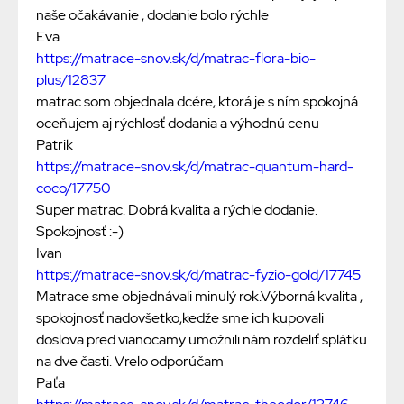
naše očakávanie , dodanie bolo rýchle
Eva
https://matrace-snov.sk/d/matrac-flora-bio-
plus/12837
matrac som objednala dcére, ktorá je s ním spokojná.
oceňujem aj rýchlosť dodania a výhodnú cenu
Patrik
https://matrace-snov.sk/d/matrac-quantum-hard-
coco/17750
Super matrac. Dobrá kvalita a rýchle dodanie.
Spokojnosť :-)
Ivan
https://matrace-snov.sk/d/matrac-fyzio-gold/17745
Matrace sme objednávali minulý rok.Výborná kvalita ,
spokojnosť nadovšetko,kedže sme ich kupovali
doslova pred vianocamy umožnili nám rozdeliť splátku
na dve časti. Vrelo odporúčam
Paťa