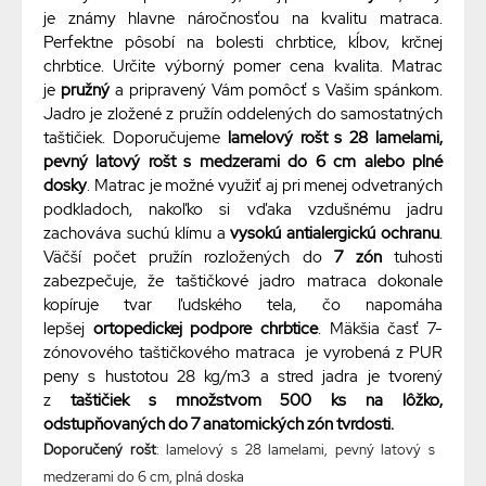
je známy hlavne náročnosťou na kvalitu matraca.
Perfektne pôsobí na bolesti chrbtice, kĺbov, krčnej
chrbtice. Určite výborný pomer cena kvalita. Matrac
je
pružný
a pripravený Vám pomôcť s Vašim spánkom.
Jadro je zložené z pružín oddelených do samostatných
taštičiek. Doporučujeme
lamelový rošt s 28 lamelami,
pevný latový rošt s medzerami do 6 cm alebo plné
dosky
. Matrac je možné využiť aj pri menej odvetraných
podkladoch, nakoľko si vďaka vzdušnému jadru
zachováva suchú klímu a
vysokú antialergickú ochranu
.
Väčší počet pružín rozložených do
7 zón
tuhosti
zabezpečuje, že taštičkové jadro matraca dokonale
kopíruje tvar ľudského tela, čo napomáha
lepšej
ortopedickej podpore chrbtice
. Mäkšia časť 7-
zónovového taštičkového matraca je vyrobená z PUR
peny s hustotou 28 kg/m3 a stred jadra je tvorený
z
taštičiek s množstvom 500 ks na lôžko,
odstupňovaných do 7 anatomických zón tvrdosti.
Doporučený rošt
: lamelový s 28 lamelami, pevný latový s
medzerami do 6 cm, plná doska