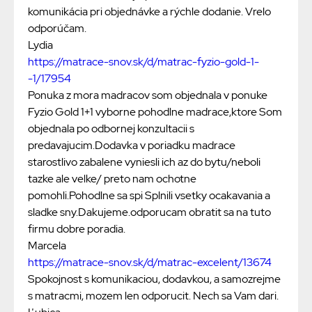
komunikácia pri objednávke a rýchle dodanie. Vrelo
odporúčam.
Lydia
https://matrace-snov.sk/d/matrac-fyzio-gold-1-
-1/17954
Ponuka z mora madracov som objednala v ponuke
Fyzio Gold 1+1 vyborne pohodlne madrace,ktore Som
objednala po odbornej konzultacii s
predavajucim.Dodavka v poriadku madrace
starostlivo zabalene vyniesli ich az do bytu/neboli
tazke ale velke/ preto nam ochotne
pomohli.Pohodlne sa spi Splnili vsetky ocakavania a
sladke sny.Dakujeme.odporucam obratit sa na tuto
firmu dobre poradia.
Marcela
https://matrace-snov.sk/d/matrac-excelent/13674
Spokojnost s komunikaciou, dodavkou, a samozrejme
s matracmi, mozem len odporucit. Nech sa Vam dari.