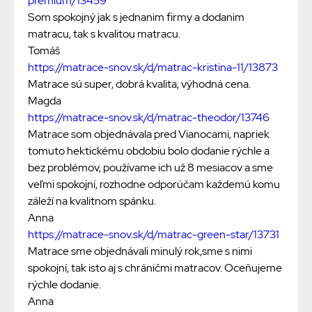
premium/13459
Som spokojný jak s jednanim firmy a dodanim
matracu, tak s kvalitou matracu.
Tomáš
https://matrace-snov.sk/d/matrac-kristina-11/13873
Matrace sú super, dobrá kvalita, výhodná cena.
Magda
https://matrace-snov.sk/d/matrac-theodor/13746
Matrace som objednávala pred Vianocami, napriek
tomuto hektickému obdobiu bolo dodanie rýchle a
bez problémov, používame ich už 8 mesiacov a sme
veľmi spokojní, rozhodne odporúčam každemú komu
záleží na kvalitnom spánku.
Anna
https://matrace-snov.sk/d/matrac-green-star/13731
Matrace sme objednávali minulý rok,sme s nimi
spokojní, tak isto aj s chráničmi matracov. Oceňujeme
rýchle dodanie.
Anna