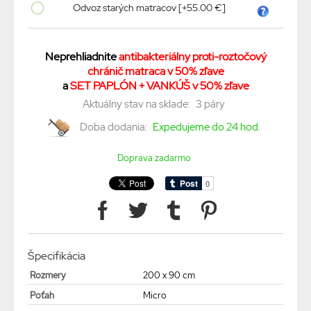
Odvoz starých matracov [+55.00 €]
Neprehliadnite
antibakteriálny proti-roztočový
chránič matraca v 50% zľave
a
SET PAPLÓN + VANKÚŠ v 50% zľave
Aktuálny stav na sklade:
3 páry
Doba dodania:
Expedujeme do 24 hod.
Doprava zadarmo
Špecifikácia
Rozmery
200 x 90 cm
Poťah
Micro