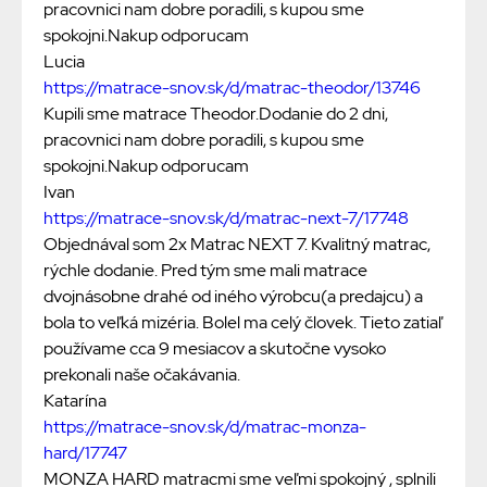
pracovnici nam dobre poradili, s kupou sme
spokojni.Nakup odporucam
Lucia
https://matrace-snov.sk/d/matrac-theodor/13746
Kupili sme matrace Theodor.Dodanie do 2 dni,
pracovnici nam dobre poradili, s kupou sme
spokojni.Nakup odporucam
Ivan
https://matrace-snov.sk/d/matrac-next-7/17748
Objednával som 2x Matrac NEXT 7. Kvalitný matrac,
rýchle dodanie. Pred tým sme mali matrace
dvojnásobne drahé od iného výrobcu(a predajcu) a
bola to veľká mizéria. Bolel ma celý človek. Tieto zatiaľ
používame cca 9 mesiacov a skutočne vysoko
prekonali naše očakávania.
Katarína
https://matrace-snov.sk/d/matrac-monza-
hard/17747
MONZA HARD matracmi sme veľmi spokojný , splnili