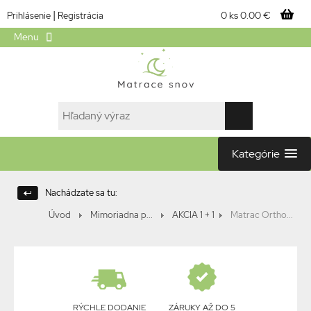
|
0 ks
0.00 €
Prihlásenie
Registrácia
Menu
Kategórie
Nachádzate sa tu:
Úvod
Mimoriadna p...
AKCIA 1 + 1
Matrac Ortho...
RÝCHLE DODANIE
ZÁRUKY AŽ DO 5