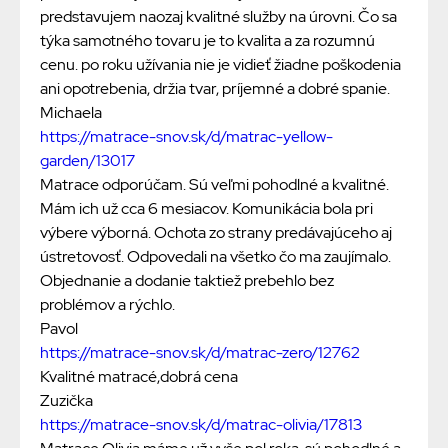
predstavujem naozaj kvalitné služby na úrovni. Čo sa
týka samotného tovaru je to kvalita a za rozumnú
cenu. po roku užívania nie je vidieť žiadne poškodenia
ani opotrebenia, držia tvar, príjemné a dobré spanie.
Michaela
https://matrace-snov.sk/d/matrac-yellow-
garden/13017
Matrace odporúčam. Sú veľmi pohodlné a kvalitné.
Mám ich už cca 6 mesiacov. Komunikácia bola pri
výbere výborná. Ochota zo strany predávajúceho aj
ústretovosť. Odpovedali na všetko čo ma zaujímalo.
Objednanie a dodanie taktiež prebehlo bez
problémov a rýchlo.
Pavol
https://matrace-snov.sk/d/matrac-zero/12762
Kvalitné matracé,dobrá cena
Zuzička
https://matrace-snov.sk/d/matrac-olivia/17813