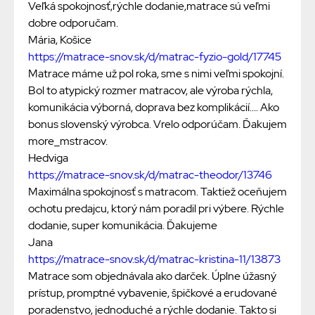
Veľká spokojnosť,rýchle dodanie,matrace sú veľmi
dobre odporučam.
Mária, Košice
https://matrace-snov.sk/d/matrac-fyzio-gold/17745
Matrace máme už pol roka, sme s nimi veľmi spokojní.
Bol to atypický rozmer matracov, ale výroba rýchla,
komunikácia výborná, doprava bez komplikácií.... Ako
bonus slovenský výrobca. Vrelo odporúčam. Ďakujem
more_mstracov.
Hedviga
https://matrace-snov.sk/d/matrac-theodor/13746
Maximálna spokojnosť s matracom. Taktiež oceňujem
ochotu predajcu, ktorý nám poradil pri výbere. Rýchle
dodanie, super komunikácia. Ďakujeme
Jana
https://matrace-snov.sk/d/matrac-kristina-11/13873
Matrace som objednávala ako darček. Úplne úžasný
prístup, promptné vybavenie, špičkové a erudované
poradenstvo, jednoduché a rýchle dodanie. Takto si