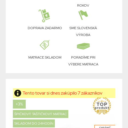
ROKOV
DOPRAVA ZADARMO
SME SLOVENSKÁ
VÝROBA
MATRACE SKLADOM
PORADÍME PRI
VÝBERE MATRACA
Tento tovar si dnes zakúpilo 7 zákazníkov
+3%
ŠPIČKOVÝ TAŠTIČKOVÝ MATRAC
SKLADOM DO 24HODÍN