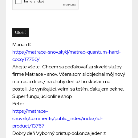
Marian K
https://matrace-snov.sk/d/matrac-quantum-hard-
coco/17750/
Ahojte všetci. Chcem sa poďakovať za skvelé služby
firme Matrace - snov. Včera som si objednal môj nový
matrac a dnes / na druhý deň už ho skúšam na
posteli. Je vynikajúci, veľmi sa teším, ďakujem pekne.
Super fungujúci online shop
Peter
https://matrace-
snov.sk/comments/public_index/index/id-
product/13767
Dobrý deň Výborný prístup dokonca jeden z