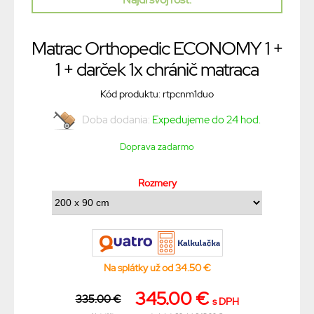
Matrac Orthopedic ECONOMY 1 +
1 + darček 1x chránič matraca
Kód produktu: rtpcnm1duo
Doba dodania:
Expedujeme do 24 hod.
Doprava zadarmo
Rozmery
Na splátky už od 34.50 €
345.00 €
335.00 €
s DPH