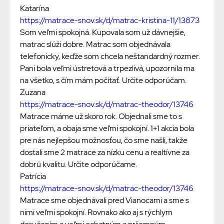
Katarína
https://matrace-snov.sk/d/matrac-kristina-11/13873
Som veľmi spokojná. Kupovala som už dávnejšie,
matrac slúži dobre. Matrac som objednávala
telefonicky, keďže som chcela neštandardný rozmer.
Pani bola veľmi ústretová a trpezlivá, upozornila ma
na všetko, s čím mám počítať. Určite odporúčam.
Zuzana
https://matrace-snov.sk/d/matrac-theodor/13746
Matrace máme už skoro rok. Objednali sme to s
priateľom, a obaja sme veľmi spokojní. 1+1 akcia bola
pre nás nejlepšou možnosťou, čo sme našli, takže
dostali sme 2 matrace za nízku cenu a realtívne za
dobrú kvalitu. Určite odporúčame.
Patrícia
https://matrace-snov.sk/d/matrac-theodor/13746
Matrace sme objednávali pred Vianocami a sme s
nimi veľmi spokojní. Rovnako ako aj s rýchlym