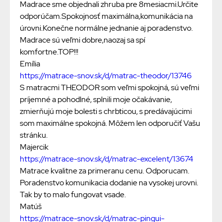
Madrace sme objednali zhruba pre 8mesiacmi.Určite
odporúčam.Spokojnosť maximálna,komunikácia na
úrovni.Konečne normálne jednanie aj poradenstvo.
Madrace sú veľmi dobre,naozaj sa spí
komfortne.TOP!!!
Emília
https://matrace-snov.sk/d/matrac-theodor/13746
S matracmi THEODOR som veľmi spokojná, sú veľmi
príjemné a pohodlné, splnili moje očakávanie,
zmierňujú moje bolesti s chrbticou, s predávajúcimi
som maximálne spokojná. Môžem len odporučiť Vašu
stránku.
Majercik
https://matrace-snov.sk/d/matrac-excelent/13674
Matrace kvalitne za primeranu cenu. Odporucam.
Poradenstvo komunikacia dodanie na vysokej urovni.
Tak by to malo fungovat vsade.
Matúš
https://matrace-snov.sk/d/matrac-pingui-