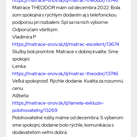
https://matrace-snov.sk/d/matrac-theodor/13746
Matrace THEODOR mám od decembra 2022. Bola
som spokojná s rýchlym dodaním aj s telefonickou
podporou pri rozbalení. Spí sa na nich výborne.
Odporúčam všetkým.
Vladimíra P
https://matrace-snov.sk/d/matrac-excelent/13674
Služby boli promtné. Matrace v dobrej kvalite. Sme
spokojní.
Lenka
https://matrace-snov.sk/d/matrac-theodor/13746
Veľká spokojnosť. Rýchle dodanie. Kvalita za rozumnú
cenu.
Alžbeta
https://matrace-snov.sk/d/lamela-exkluziv-
polohovatelny/13269
Polohovatelné rošty máme od decembra. S výberom
sme spokojní, dodanie bolo rýchle, komunikácia s
dodávateľom veľmi dobrá.