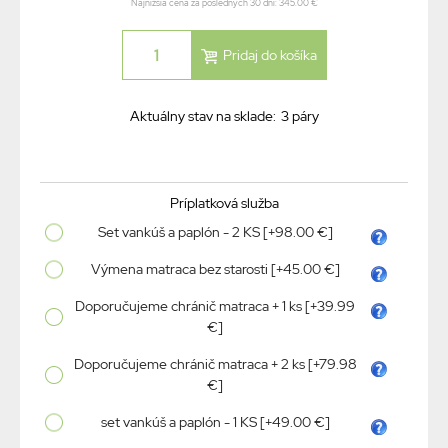
Najnižšia cena za posledných 30 dní: 345.00 €
Aktuálny stav na sklade:
3 páry
Príplatková služba
Set vankúš a paplón - 2 KS [+98.00 €]
Výmena matraca bez starosti [+45.00 €]
Doporučujeme chránič matraca + 1 ks [+39.99
€]
Doporučujeme chránič matraca + 2 ks [+79.98
€]
set vankúš a paplón - 1 KS [+49.00 €]