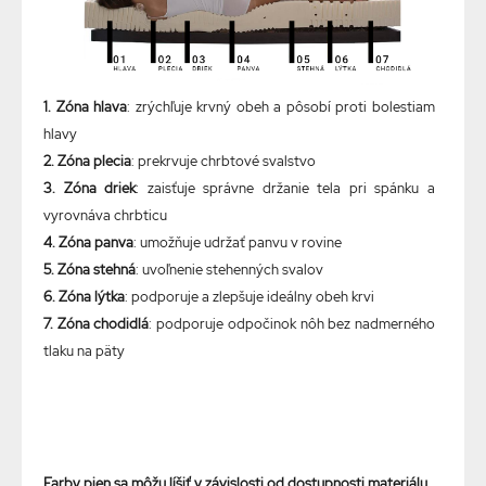
1. Zóna hlava
: zrýchľuje krvný obeh a pôsobí proti bolestiam
hlavy
2. Zóna plecia
: prekrvuje chrbtové svalstvo
3. Zóna driek
: zaisťuje správne držanie tela pri spánku a
vyrovnáva chrbticu
4. Zóna panva
: umožňuje udržať panvu v rovine
5. Zóna stehná
: uvoľnenie stehenných svalov
6. Zóna lýtka
: podporuje a zlepšuje ideálny obeh krvi
7. Zóna chodidlá
: podporuje odpočinok nôh bez nadmerného
tlaku na päty
Farby pien sa môžu líšiť v závislosti od dostupnosti materiálu.