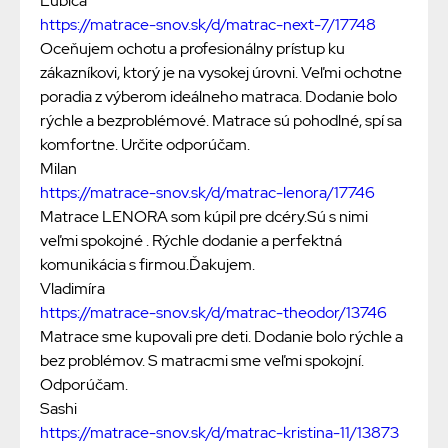
Ľubica
https://matrace-snov.sk/d/matrac-next-7/17748
Oceňujem ochotu a profesionálny prístup ku
zákazníkovi, ktorý je na vysokej úrovni. Veľmi ochotne
poradia z výberom ideálneho matraca. Dodanie bolo
rýchle a bezproblémové. Matrace sú pohodlné, spí sa
komfortne. Určite odporúčam.
Milan
https://matrace-snov.sk/d/matrac-lenora/17746
Matrace LENORA som kúpil pre dcéry.Sú s nimi
veľmi spokojné . Rýchle dodanie a perfektná
komunikácia s firmou.Ďakujem.
Vladimíra
https://matrace-snov.sk/d/matrac-theodor/13746
Matrace sme kupovali pre deti. Dodanie bolo rýchle a
bez problémov. S matracmi sme veľmi spokojní.
Odporúčam.
Sashi
https://matrace-snov.sk/d/matrac-kristina-11/13873