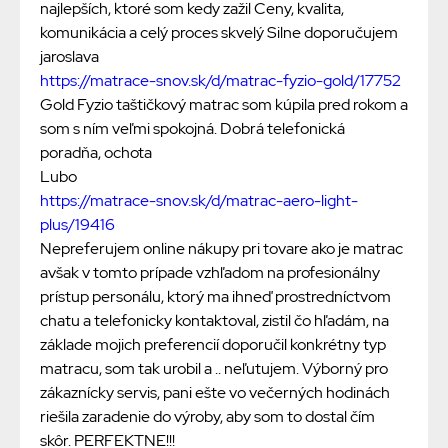
najlepších, ktoré som kedy zažil Ceny, kvalita,
komunikácia a celý proces skvelý Silne doporučujem
jaroslava
https://matrace-snov.sk/d/matrac-fyzio-gold/17752
Gold Fyzio taštičkový matrac som kúpila pred rokom a
som s ním veľmi spokojná. Dobrá telefonická
poradňa, ochota
Lubo
https://matrace-snov.sk/d/matrac-aero-light-
plus/19416
Nepreferujem online nákupy pri tovare ako je matrac
avšak v tomto prípade vzhľadom na profesionálny
prístup personálu, ktorý ma ihneď prostredníctvom
chatu a telefonicky kontaktoval, zistil čo hľadám, na
základe mojich preferencií doporučil konkrétny typ
matracu, som tak urobil a .. neľutujem. Výborný pro
zákaznícky servis, pani ešte vo večerných hodinách
riešila zaradenie do výroby, aby som to dostal čím
skôr. PERFEKTNE!!!