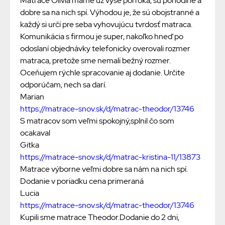
Matrace Olivia máme už vyše pol roka, sú pohodlné a
dobre sa na nich spí. Výhodou je, že sú obojstranné a
každý si určí pre seba vyhovujúcu tvrdosť matraca.
Komunikácia s firmou je super, nakoľko hneď po
odoslaní objednávky telefonicky overovali rozmer
matraca, pretože sme nemali bežný rozmer.
Oceňujem rýchle spracovanie aj dodanie. Určite
odporúčam, nech sa darí.
Marian
https://matrace-snov.sk/d/matrac-theodor/13746
S matracov som veľmi spokojný,splnil čo som
ocakaval
Gitka
https://matrace-snov.sk/d/matrac-kristina-11/13873
Matrace výborne veľmi dobre sa nám na nich spí.
Dodanie v poriadku cena primeraná
Lucia
https://matrace-snov.sk/d/matrac-theodor/13746
Kupili sme matrace Theodor.Dodanie do 2 dni,