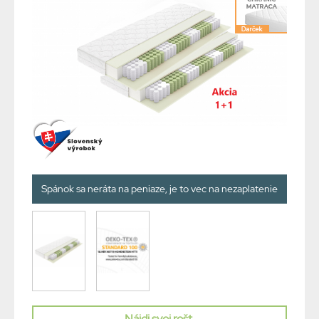
Spánok sa neráta na peniaze, je to vec na nezaplatenie
Nájdi svoj rošt.