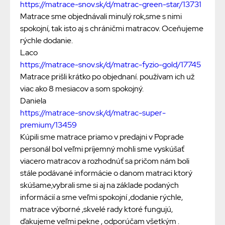
https://matrace-snov.sk/d/matrac-green-star/13731
Matrace sme objednávali minulý rok,sme s nimi
spokojní, tak isto aj s chráničmi matracov. Oceňujeme
rýchle dodanie.
Laco
https://matrace-snov.sk/d/matrac-fyzio-gold/17745
Matrace prišli krátko po objednaní. používam ich už
viac ako 8 mesiacov a som spokojný.
Daniela
https://matrace-snov.sk/d/matrac-super-
premium/13459
Kúpili sme matrace priamo v predajni v Poprade
personál bol veľmi príjemný mohli sme vyskúšať
viacero matracov a rozhodnúť sa pričom nám boli
stále podávané informácie o danom matraci ktorý
skúšame,vybrali sme si aj na základe podaných
informácií a sme veľmi spokojní ,dodanie rýchle,
matrace výborné ,skvelé rady ktoré fungujú,
ďakujeme veľmi pekne , odporúčam všetkým .