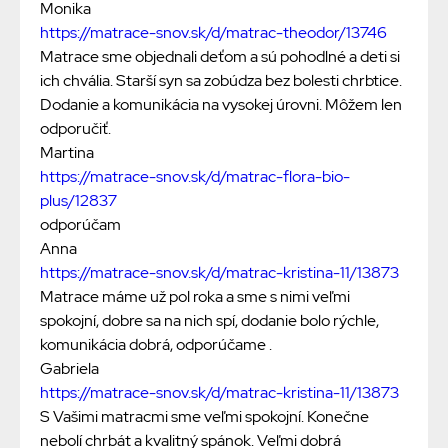
Monika
https://matrace-snov.sk/d/matrac-theodor/13746
Matrace sme objednali deťom a sú pohodlné a deti si
ich chvália. Starší syn sa zobúdza bez bolesti chrbtice.
Dodanie a komunikácia na vysokej úrovni. Môžem len
odporučiť.
Martina
https://matrace-snov.sk/d/matrac-flora-bio-
plus/12837
odporúčam
Anna
https://matrace-snov.sk/d/matrac-kristina-11/13873
Matrace máme už pol roka a sme s nimi veľmi
spokojní, dobre sa na nich spí, dodanie bolo rýchle,
komunikácia dobrá, odporúčame .
Gabriela
https://matrace-snov.sk/d/matrac-kristina-11/13873
S Vašimi matracmi sme veľmi spokojní. Konečne
nebolí chrbát a kvalitný spánok. Veľmi dobrá