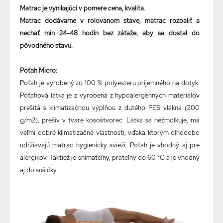
Matrac je vynikajúci v pomere cena, kvalita.
Matrac dodávame v rolovanom stave, matrac rozbaliť a
nechať min 24-48 hodín bez záťaže, aby sa dostal do
pôvodného stavu.
Poťah Micro:
Poťah je vyrobený zo 100 % polyesteru príjemného na dotyk.
Poťahová látka je z vyrobená z hypoalergénnych materiálov
prešitá s klimatizačnou výplňou z dutého PES vlákna (200
g/m2), prešiv v tvare kosoštvorec. Látka sa nežmolkuje, má
veľmi dobré klimatizačné vlastnosti, vďaka ktorým dlhodobo
udržiavajú matrac hygienicky svieži. Poťah je vhodný aj pre
alergikov. Taktiež je snímateľný, prateľný do 60 °C a je vhodný
aj do sušičky.