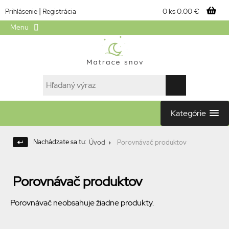
|
0 ks
0.00 €
Prihlásenie
Registrácia
Menu
Kategórie
Nachádzate sa tu:
Úvod
Porovnávač produktov
Porovnávač produktov
Porovnávač neobsahuje žiadne produkty.