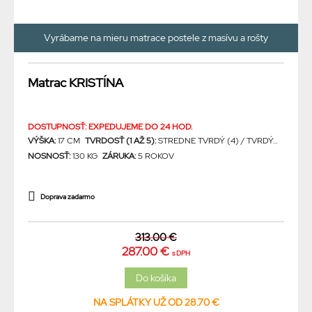
Vyrábame na mieru matrace postele z masívu a rošty
Matrac KRISTÍNA
DOSTUPNOSŤ: EXPEDUJEME DO 24 HOD.
VÝŠKA:
17 CM
TVRDOSŤ (1 AŽ 5):
STREDNE TVRDÝ (4) / TVRDÝ...
NOSNOSŤ:
130 KG
ZÁRUKA:
5 ROKOV
Doprava zadarmo
313.00 €
287.00 €
s DPH
NA SPLÁTKY UŽ OD 28.70 €