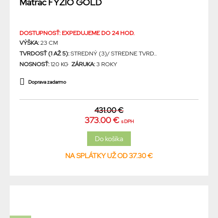
Matrac FYZIO GOLD
DOSTUPNOSŤ: EXPEDUJEME DO 24 HOD.
VÝŠKA:
23 CM
TVRDOSŤ (1 AŽ 5):
STREDNÝ (3)/ STREDNE TVRD...
NOSNOSŤ:
120 KG
ZÁRUKA:
3 ROKY
Doprava zadarmo
431.00 €
373.00 €
s DPH
NA SPLÁTKY UŽ OD 37.30 €