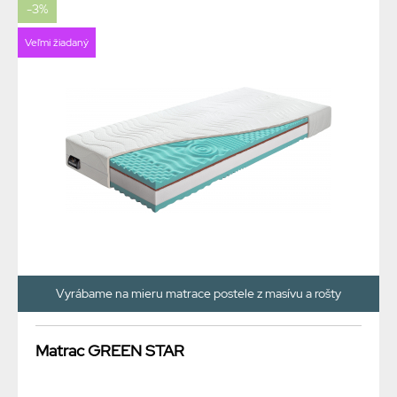
-3%
Veľmi žiadaný
Vyrábame na mieru matrace postele z masívu a rošty
Matrac GREEN STAR