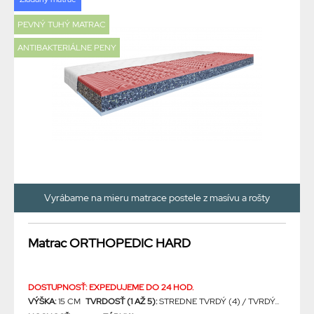
PEVNÝ TUHÝ MATRAC
ANTIBAKTERIÁLNE PENY
Vyrábame na mieru matrace postele z masívu a rošty
Matrac ORTHOPEDIC HARD
DOSTUPNOSŤ: EXPEDUJEME DO 24 HOD.
VÝŠKA:
15 CM
TVRDOSŤ (1 AŽ 5):
STREDNE TVRDÝ (4) / TVRDÝ...