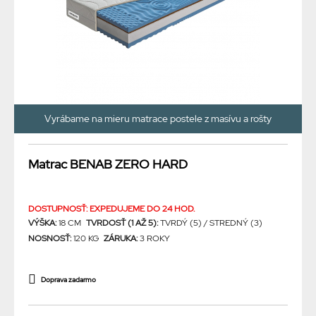
Vyrábame na mieru matrace postele z masívu a rošty
Matrac BENAB ZERO HARD
DOSTUPNOSŤ: EXPEDUJEME DO 24 HOD.
VÝŠKA:
18 CM
TVRDOSŤ (1 AŽ 5):
TVRDÝ (5) / STREDNÝ (3)
NOSNOSŤ:
120 KG
ZÁRUKA:
3 ROKY
Doprava zadarmo