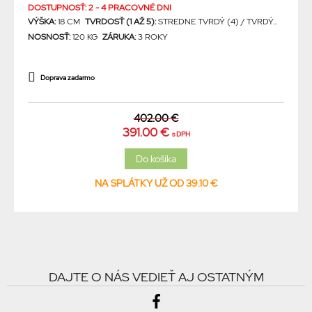
DOSTUPNOSŤ: 2 - 4 PRACOVNÉ DNI
VÝŠKA:
18 CM
TVRDOSŤ (1 AŽ 5):
STREDNE TVRDÝ (4) / TVRDÝ...
NOSNOSŤ:
120 KG
ZÁRUKA:
3 ROKY
Doprava zadarmo
402.00 €
391.00 €
s DPH
NA SPLÁTKY UŽ OD 39.10 €
DAJTE O NÁS VEDIEŤ AJ OSTATNÝM