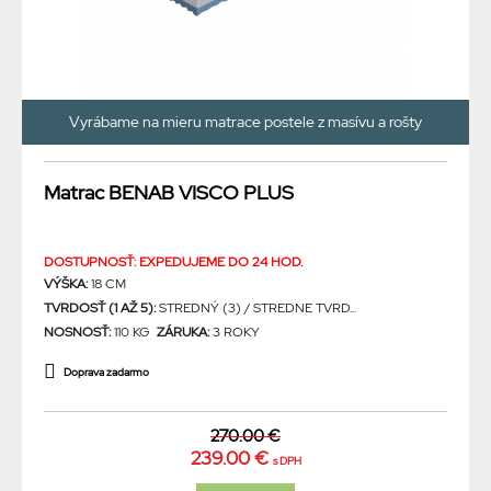
Vyrábame na mieru matrace postele z masívu a rošty
Matrac BENAB VISCO PLUS
DOSTUPNOSŤ: EXPEDUJEME DO 24 HOD.
VÝŠKA:
18 CM
TVRDOSŤ (1 AŽ 5):
STREDNÝ (3) / STREDNE TVRD...
NOSNOSŤ:
110 KG
ZÁRUKA:
3 ROKY
Doprava zadarmo
270.00 €
239.00 €
s DPH