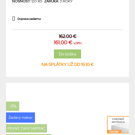
NOSNOSŤ:
120 KG
ZÁRUKA:
3 ROKY
Doprava zadarmo
162.00 €
161.00 €
s DPH
NA SPLÁTKY UŽ OD 16.10 €
-11%
Žiadaný matrac
PEVNÝ TUHÝ MATRAC