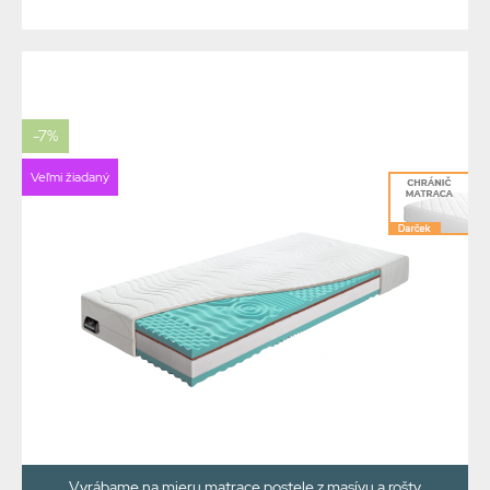
-7%
Veľmi žiadaný
Vyrábame na mieru matrace postele z masívu a rošty