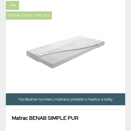
-4%
NEZÓNOVANÝ - PRE DETI
Vyrábame na mieru matrace postele z masívu a rošty
Matrac BENAB SIMPLE PUR