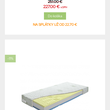
251.00 €
227.00 €
s DPH
NA SPLÁTKY UŽ OD 22.70 €
-11%