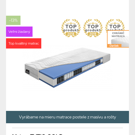
-13%
Veľmi žiadaný
Top kvalitný matrac
Vyrábame na mieru matrace postele z masívu a rošty