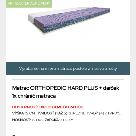
ANTIBAKTERIÁLNE PENY
Vyrábame na mieru matrace postele z masívu a rošty
Matrac ORTHOPEDIC HARD PLUS + darček
1x chránič matraca
DOSTUPNOSŤ: EXPEDUJEME DO 24 HOD.
VÝŠKA:
15 CM
TVRDOSŤ (1 AŽ 5):
STREDNE TVRDÝ (4) / TVRDÝ...
NOSNOSŤ:
130 KG
ZÁRUKA:
3 ROKY