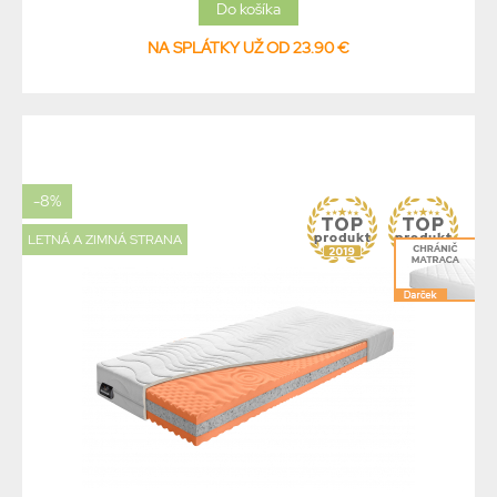
NA SPLÁTKY UŽ OD 23.90 €
-8%
LETNÁ A ZIMNÁ STRANA