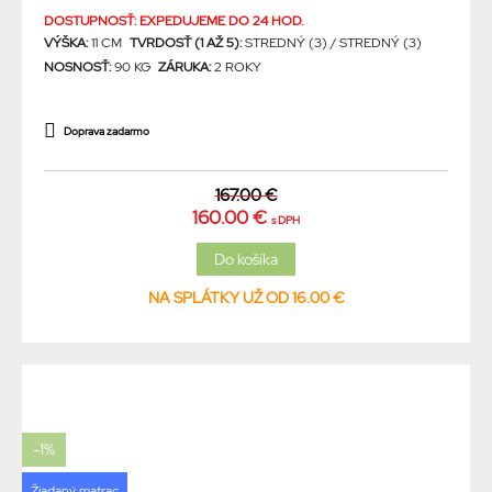
DOSTUPNOSŤ: EXPEDUJEME DO 24 HOD.
VÝŠKA:
11 CM
TVRDOSŤ (1 AŽ 5):
STREDNÝ (3) / STREDNÝ (3)
NOSNOSŤ:
90 KG
ZÁRUKA:
2 ROKY
Doprava zadarmo
167.00 €
160.00 €
s DPH
NA SPLÁTKY UŽ OD 16.00 €
-1%
Žiadaný matrac