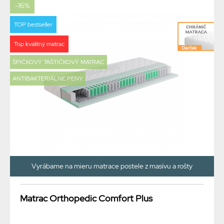
-16%
TOP bestseller
Top kvalitný matrac
ŠPIČKOVÝ TAŠTIČKOVÝ MATRAC
ANTIBAKTERIÁLNE PENY
Vyrábame na mieru matrace postele z masívu a rošty
Matrac Orthopedic Comfort Plus