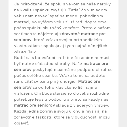
Je prirodzené, že spolu s vekom sa naše nároky
na kvalitu spánku zvyšujú. Zatiaľ čo v mladom
veku nám nevadí spať na menej pohodlnom
matraci, vo vyššom veku si už radi doprajeme
počas spánku skutočný komfort. Preto v našom
sortimente nájdete aj
zdravotné matrace pre
seniorov
, ktoré vďaka svojim ortopedickým
vlastnostiam uspokoja aj tých najnáročnejších
zákazníkov.
Budiť sa s bolesťami chrbtice či ramien nemusí
byť nutne súčasťou staroby. Naše
matrace pre
seniorov
poskytujú maximálnu podporu chrbtice
počas celého spánku. Vďaka tomu sa budete
ráno cítiť svieži a plný energie.
Matrac pre
seniorov
sa od toho klasického líši najmä
v zložení. Chrbtica staršieho človeka rozhodne
potrebuje lepšiu podporu a preto sa každý náš
matrac pre seniorov
skladá z viacerých vrstiev.
Každá jedna zohráva svoju úlohu a myslí aj na
zdravotné ťažkosti, ktoré sa v budúcnosti môžu
objaviť.