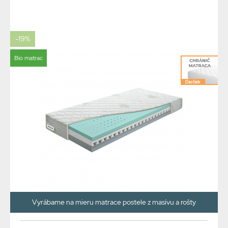
-19%
Bio matrac
Vyrábame na mieru matrace postele z masívu a rošty