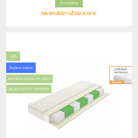
NA SPLÁTKY UŽ OD 31.00 €
-4%
Žiadaný matrac
ANTIBAKTERIÁLNE PENY
SKLADOM DO 24HODÍN