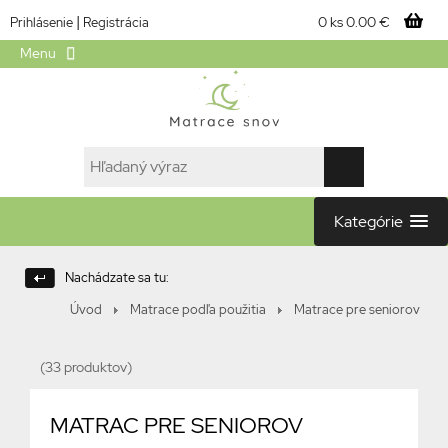
|
0 ks
0.00 €
Prihlásenie
Registrácia
Menu
Kategórie
Nachádzate sa tu:
Úvod
Matrace podľa použitia
Matrace pre seniorov
(33 produktov)
MATRAC PRE SENIOROV