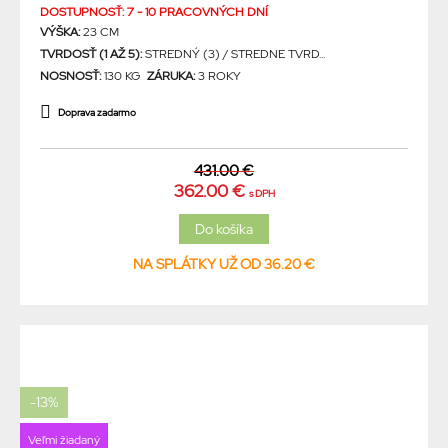
DOSTUPNOSŤ: 7 - 10 PRACOVNÝCH DNÍ
VÝŠKA:
23 CM
TVRDOSŤ (1 AŽ 5):
STREDNÝ (3) / STREDNE TVRD...
NOSNOSŤ:
130 KG
ZÁRUKA:
3 ROKY
Doprava zadarmo
431.00 €
362.00 €
s DPH
NA SPLÁTKY UŽ OD 36.20 €
-13%
Veľmi žiadaný