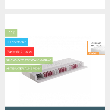
-22%
TOP bestseller
Top kvalitný matrac
ŠPIČKOVÝ TAŠTIČKOVÝ MATRAC
ANTIBAKTERIÁLNE PENY