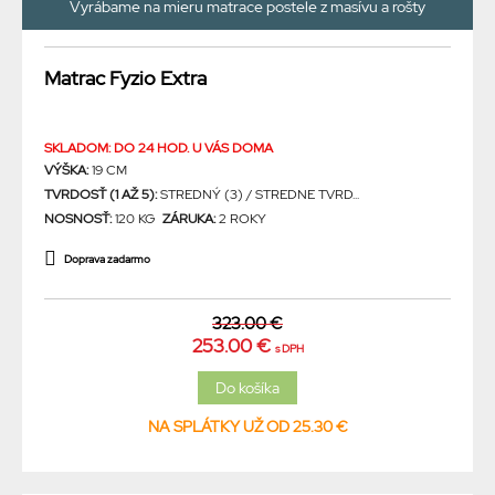
Vyrábame na mieru matrace postele z masívu a rošty
Matrac Fyzio Extra
SKLADOM: DO 24 HOD. U VÁS DOMA
VÝŠKA:
19 CM
TVRDOSŤ (1 AŽ 5):
STREDNÝ (3) / STREDNE TVRD...
NOSNOSŤ:
120 KG
ZÁRUKA:
2 ROKY
Doprava zadarmo
323.00 €
253.00 €
s DPH
NA SPLÁTKY UŽ OD 25.30 €