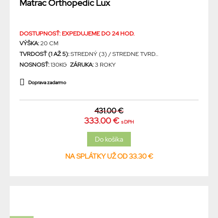
Matrac Orthopedic Lux
DOSTUPNOSŤ: EXPEDUJEME DO 24 HOD.
VÝŠKA:
20 CM
TVRDOSŤ (1 AŽ 5):
STREDNÝ (3) / STREDNE TVRD...
NOSNOSŤ:
130KG
ZÁRUKA:
3 ROKY
Doprava zadarmo
431.00 €
333.00 €
s DPH
NA SPLÁTKY UŽ OD 33.30 €