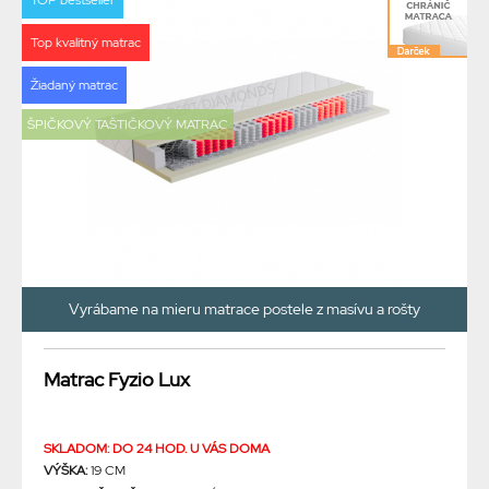
TOP bestseller
Top kvalitný matrac
Žiadaný matrac
ŠPIČKOVÝ TAŠTIČKOVÝ MATRAC
Vyrábame na mieru matrace postele z masívu a rošty
Matrac Fyzio Lux
SKLADOM: DO 24 HOD. U VÁS DOMA
VÝŠKA:
19 CM