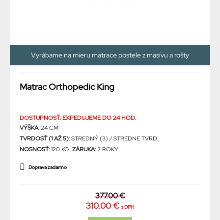
Vyrábame na mieru matrace postele z masívu a rošty
Matrac Orthopedic King
DOSTUPNOSŤ: EXPEDUJEME DO 24 HOD.
VÝŠKA:
24 CM
TVRDOSŤ (1 AŽ 5):
STREDNÝ (3) / STREDNE TVRD...
NOSNOSŤ:
120 KG
ZÁRUKA:
2 ROKY
Doprava zadarmo
377.00 €
310.00 €
s DPH