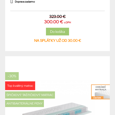
Doprava zadarmo
323.00 €
300.00 €
s DPH
NA SPLÁTKY UŽ OD 30.00 €
-30%
Top kvalitný matrac
ŠPIČKOVÝ TAŠTIČKOVÝ MATRAC
ANTIBAKTERIÁLNE PENY