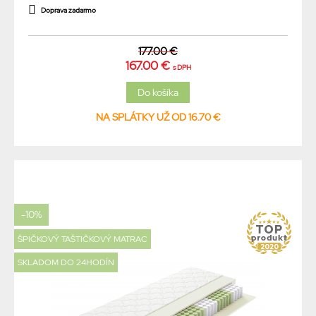
Doprava zadarmo
177.00 €
167.00 €
s DPH
NA SPLÁTKY UŽ OD 16.70 €
-10%
ŠPIČKOVÝ TAŠTIČKOVÝ MATRAC
SKLADOM DO 24HODÍN