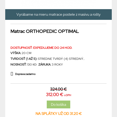
Vyrábame na mieru matrace postele z masívu a rošty
Matrac ORTHOPEDIC OPTIMAL
DOSTUPNOSŤ: EXPEDUJEME DO 24 HOD.
VÝŠKA:
20 CM
TVRDOSŤ (1 AŽ 5):
STREDNE TVRDÝ (4) STREDNÝ...
NOSNOSŤ:
130 KG
ZÁRUKA:
3 ROKY
Doprava zadarmo
324.00 €
312.00 €
s DPH
NA SPLÁTKY UŽ OD 31.20 €