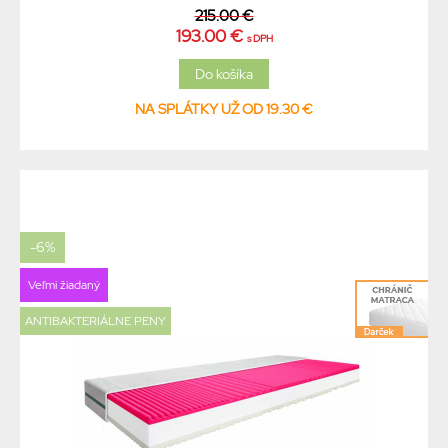
215.00 €
193.00 €
s DPH
NA SPLÁTKY UŽ OD 19.30 €
-6%
Veľmi žiadaný
ANTIBAKTERIÁLNE PENY