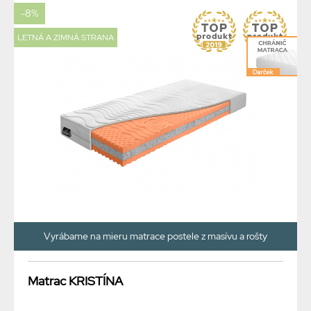
-8%
LETNÁ A ZIMNÁ STRANA
Vyrábame na mieru matrace postele z masívu a rošty
Matrac KRISTÍNA