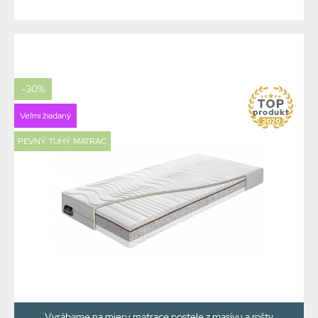
-30%
Veľmi žiadaný
PEVNÝ TUHÝ MATRAC
Vyrábame na mieru matrace postele z masívu a rošty