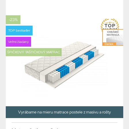
-23%
TOP bestseller
Veľmi žiadaný
ŠPIČKOVÝ TAŠTIČKOVÝ MATRAC
Vyrábame na mieru matrace postele z masívu a rošty