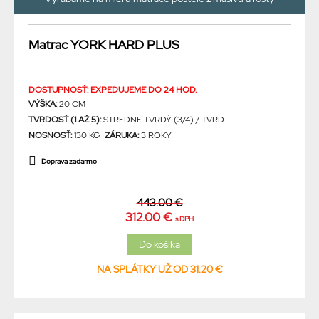
Matrac YORK HARD PLUS
DOSTUPNOSŤ: EXPEDUJEME DO 24 HOD.
VÝŠKA:
20 CM
TVRDOSŤ (1 AŽ 5):
STREDNE TVRDÝ (3/4) / TVRD...
NOSNOSŤ:
130 KG
ZÁRUKA:
3 ROKY
Doprava zadarmo
443.00 €
312.00 €
s DPH
NA SPLÁTKY UŽ OD 31.20 €