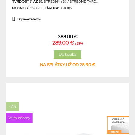
TVRDOSŤ (1 AŽ 5):
STREDNÝ (3) / STREDNE TVRD...
NOSNOSŤ:
120 KG
ZÁRUKA:
3 ROKY
Doprava zadarmo
388.00 €
289.00 €
s DPH
NA SPLÁTKY UŽ OD 28.90 €
-7%
Veľmi žiadaný