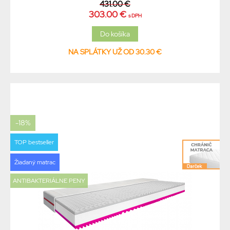
431.00 €
303.00 €
s DPH
NA SPLÁTKY UŽ OD 30.30 €
-18%
TOP bestseller
Žiadaný matrac
ANTIBAKTERIÁLNE PENY