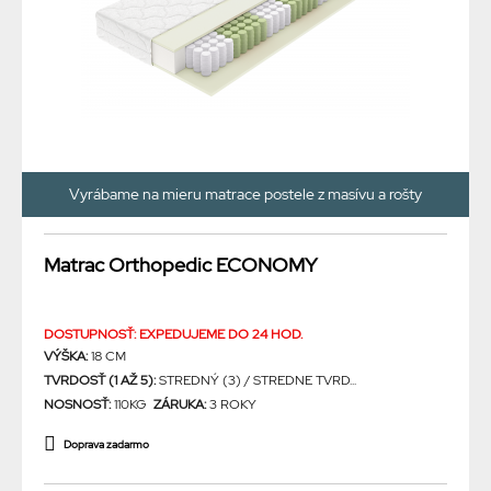
Vyrábame na mieru matrace postele z masívu a rošty
Matrac Orthopedic ECONOMY
DOSTUPNOSŤ: EXPEDUJEME DO 24 HOD.
VÝŠKA:
18 CM
TVRDOSŤ (1 AŽ 5):
STREDNÝ (3) / STREDNE TVRD...
NOSNOSŤ:
110KG
ZÁRUKA:
3 ROKY
Doprava zadarmo