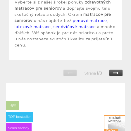
Vyberte si z našej širokej ponuky
zdravotných
matracov pre seniorov
a doprajte svojmu telu
skutočný relax a oddych. Okrem
matracov pre
seniorov
u nás nájdete tiež
penové matrace
,
latexové matrace
,
sendvičové matrace
a mnoho
ďalších. Váš spánok je pre nás prioritou a preto
u nás dostanete skutočnú kvalitu za prijateľnú
cenu.
Strana
1/3
-6%
TOP bestseller
Veľmi žiadaný