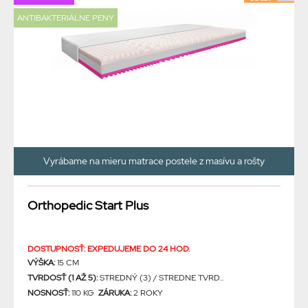
ANTIBAKTERIÁLNE PENY
Vyrábame na mieru matrace postele z masívu a rošty
Orthopedic Start Plus
DOSTUPNOSŤ: EXPEDUJEME DO 24 HOD.
VÝŠKA:
15 CM
TVRDOSŤ (1 AŽ 5):
STREDNÝ (3) / STREDNE TVRD...
NOSNOSŤ:
110 KG
ZÁRUKA:
2 ROKY