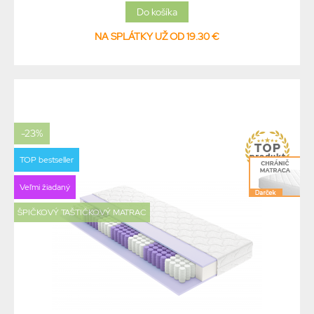
NA SPLÁTKY UŽ OD 19.30 €
-23%
TOP bestseller
Veľmi žiadaný
ŠPIČKOVÝ TAŠTIČKOVÝ MATRAC