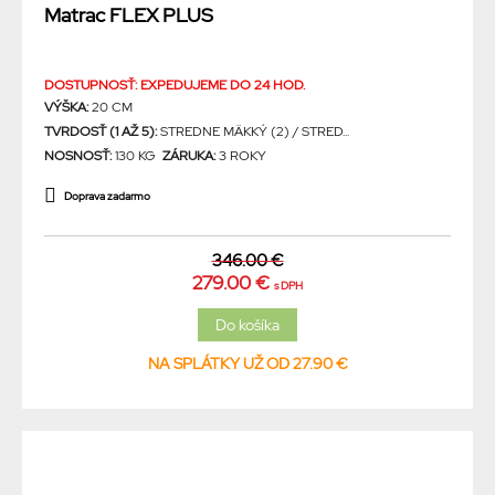
Matrac FLEX PLUS
DOSTUPNOSŤ: EXPEDUJEME DO 24 HOD.
VÝŠKA:
20 CM
TVRDOSŤ (1 AŽ 5):
STREDNE MÄKKÝ (2) / STRED...
NOSNOSŤ:
130 KG
ZÁRUKA:
3 ROKY
Doprava zadarmo
346.00 €
279.00 €
s DPH
NA SPLÁTKY UŽ OD 27.90 €