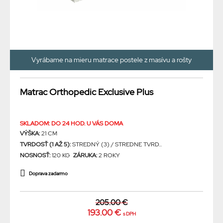
Vyrábame na mieru matrace postele z masívu a rošty
Matrac Orthopedic Exclusive Plus
SKLADOM: DO 24 HOD. U VÁS DOMA
VÝŠKA:
21 CM
TVRDOSŤ (1 AŽ 5):
STREDNÝ (3) / STREDNE TVRD...
NOSNOSŤ:
120 KG
ZÁRUKA:
2 ROKY
Doprava zadarmo
205.00 €
193.00 €
s DPH