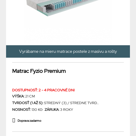
Vyrábame na mieru matrace postele z masívu a rošty
Matrac Fyzio Premium
DOSTUPNOSŤ: 2 - 4 PRACOVNÉ DNI
VÝŠKA:
21 CM
TVRDOSŤ (1 AŽ 5):
STREDNÝ (3) / STREDNE TVRD...
NOSNOSŤ:
130 KG
ZÁRUKA:
3 ROKY
Doprava zadarmo