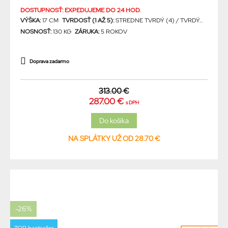
DOSTUPNOSŤ: EXPEDUJEME DO 24 HOD.
VÝŠKA:
17 CM
TVRDOSŤ (1 AŽ 5):
STREDNE TVRDÝ (4) / TVRDÝ...
NOSNOSŤ:
130 KG
ZÁRUKA:
5 ROKOV
Doprava zadarmo
313.00 €
287.00 €
s DPH
NA SPLÁTKY UŽ OD 28.70 €
-26%