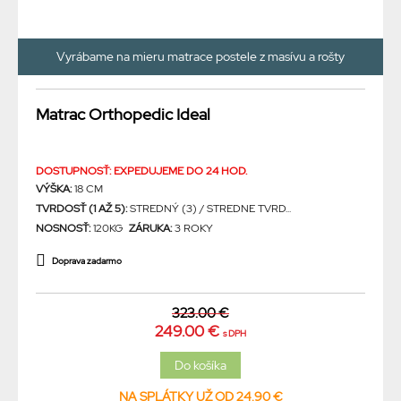
Vyrábame na mieru matrace postele z masívu a rošty
Matrac Orthopedic Ideal
DOSTUPNOSŤ: EXPEDUJEME DO 24 HOD.
VÝŠKA:
18 CM
TVRDOSŤ (1 AŽ 5):
STREDNÝ (3) / STREDNE TVRD...
NOSNOSŤ:
120KG
ZÁRUKA:
3 ROKY
Doprava zadarmo
323.00 €
249.00 €
s DPH
NA SPLÁTKY UŽ OD 24.90 €