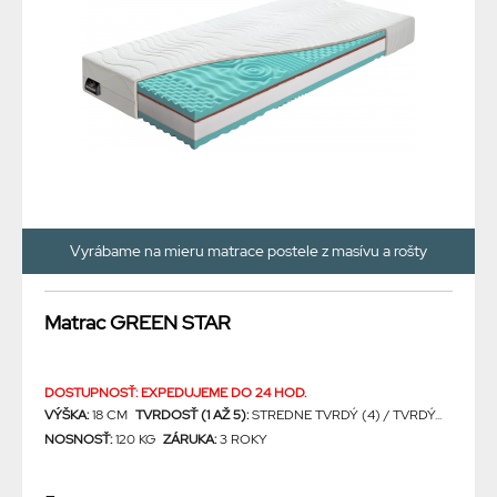
Vyrábame na mieru matrace postele z masívu a rošty
Matrac GREEN STAR
DOSTUPNOSŤ: EXPEDUJEME DO 24 HOD.
VÝŠKA:
18 CM
TVRDOSŤ (1 AŽ 5):
STREDNE TVRDÝ (4) / TVRDÝ...
NOSNOSŤ:
120 KG
ZÁRUKA:
3 ROKY