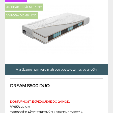
ANTIBAKTERIÁLNE PENY
VÝROBA DO 48 HOD.
Vyrábame na mieru matrace postele z masívu a rošty
DREAM S500 DUO
DOSTUPNOSŤ: EXPEDUJEME DO 24 HOD.
VÝŠKA:
22 CM
TVRDOSŤ (1 AŽ 5):
STREDNÝ 3 / STREDNE TVRDÝ 4