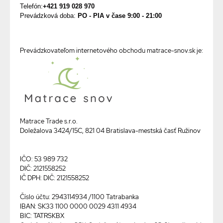
Telefón:
+421 919 028 970
Prevádzková doba:
PO - PIA v čase 9:00 - 21:00
Prevádzkovateľom internetového obchodu matrace-snov.sk je:
Matrace Trade s.r.o.
Doležalova 3424/15C, 821 04 Bratislava-mestská časť Ružinov
IČO: 53 989 732
DIČ: 2121558252
IČ DPH: DIČ: 2121558252
Číslo účtu: 2943114934 /1100 Tatrabanka
IBAN: SK33 1100 0000 0029 4311 4934
BIC: TATRSKBX