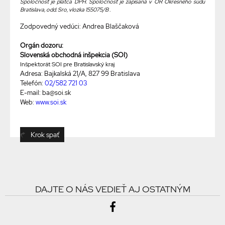
Spoločnosť je platca DPH. Spoločnosť je zapísaná v OR Okresného súdu
Bratislava, odd. Sro, vlozka
155075/B
.
Zodpovedný vedúci: Andrea Blaščaková
Orgán dozoru:
Slovenská obchodná inšpekcia (SOI)
Inšpektorát SOI pre Bratislavský kraj
Adresa:
Bajkalská 21/A, 827 99 Bratislava
Telefón:
02/582 721 03
E-mail: ba@soi.sk
Web:
www.soi.sk
Krok spať
DAJTE O NÁS VEDIEŤ AJ OSTATNÝM