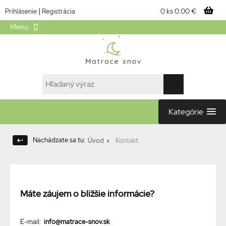
|
0 ks
0.00 €
Prihlásenie
Registrácia
Menu
Kategórie
Nachádzate sa tu:
Úvod
Kontakt
Máte záujem o bližšie informácie?
E-mail:
 info@matrace-snov.sk