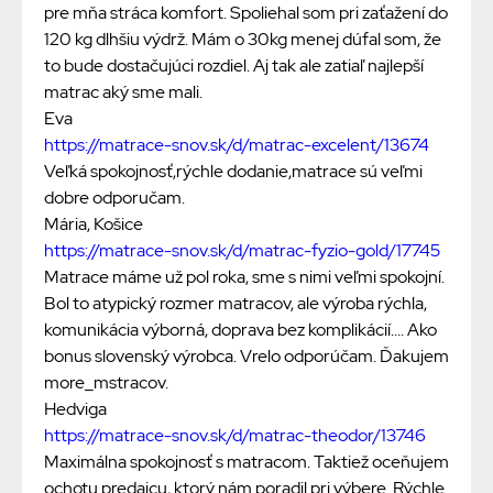
pre mňa stráca komfort. Spoliehal som pri zaťažení do
120 kg dlhšiu výdrž. Mám o 30kg menej dúfal som, že
to bude dostačujúci rozdiel. Aj tak ale zatiaľ najlepší
matrac aký sme mali.
Eva
https://matrace-snov.sk/d/matrac-excelent/13674
Veľká spokojnosť,rýchle dodanie,matrace sú veľmi
dobre odporučam.
Mária, Košice
https://matrace-snov.sk/d/matrac-fyzio-gold/17745
Matrace máme už pol roka, sme s nimi veľmi spokojní.
Bol to atypický rozmer matracov, ale výroba rýchla,
komunikácia výborná, doprava bez komplikácií.... Ako
bonus slovenský výrobca. Vrelo odporúčam. Ďakujem
more_mstracov.
Hedviga
https://matrace-snov.sk/d/matrac-theodor/13746
Maximálna spokojnosť s matracom. Taktiež oceňujem
ochotu predajcu, ktorý nám poradil pri výbere. Rýchle