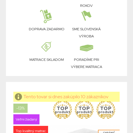
ROKOV
DOPRAVA ZADARMO
SME SLOVENSKÁ
VÝROBA
MATRACE SKLADOM
PORADÍME PRI
VÝBERE MATRACA
Tento tovar si dnes zakúpilo 10 zákazníkov
-13%
Veľmi žiadaný
Top kvalitný matrac