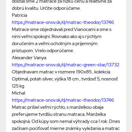
dostali sme 2 matrace za nízku cenu a realtívne za
dobrú kvalitu. Určite odporúčame.
Patrícia
https://matrace-snov.sk/d/matrac-theodor/13746
Matrace sme objednávali pred Vianocami a sme s
nimi veľmi spokojní. Rovnako ako aj s rýchlym
doručením a veľmi ochotným a príjemným
prístupom. Vrelo odporúčame.
Alexander Vanya
https://matrace-snov.sk/d/matrac-green-star/13732
Objednavam matrac v rozmere 190x85 , kolekcia
Optimal, potah silver, výška 18 cm , tvrdosť 5, nosnosť
125 kg
Michal
https://matrace-snov.sk/d/matrac-theodor/13746
Matrac prišiel veľmi rýchlo, s manželkou obaja
preferujeme tvrdšiu stranu matraca. Manželka
spokojná. Od kúpy som nemal výhrady cca 1 rok. Dnes
začínam pociťovať mierne známky vyležania a matrac