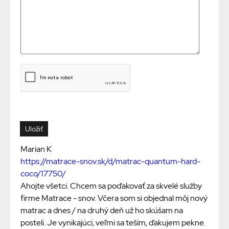
Marian K
https://matrace-snov.sk/d/matrac-quantum-hard-
coco/17750/
Ahojte všetci. Chcem sa poďakovať za skvelé služby
firme Matrace - snov. Včera som si objednal môj nový
matrac a dnes / na druhý deň už ho skúšam na
posteli. Je vynikajúci, veľmi sa teším, ďakujem pekne.