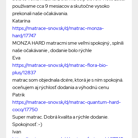
používame cca 9 mesiacov a skutočne vysoko
prekonali naše očakávania.
Katarína
https://matrace-snov.sk/d/matrac-monza-
hard/17747
MONZA HARD matracmi sme veľmi spokojný , splnili
naše očakávanie , dodanie bolo rýchle
Eva
https://matrace-snov.sk/d/matrac-flora-bio-
plus/12837
matrac som objednala dcére, ktorá je s ním spokojná.
oceňujem aj rýchlosť dodania a výhodnú cenu
Patrik
https://matrace-snov.sk/d/matrac-quantum-hard-
coco/17750
Super matrac. Dobrá kvalita a rýchle dodanie.
Spokojnosť :-)
Ivan