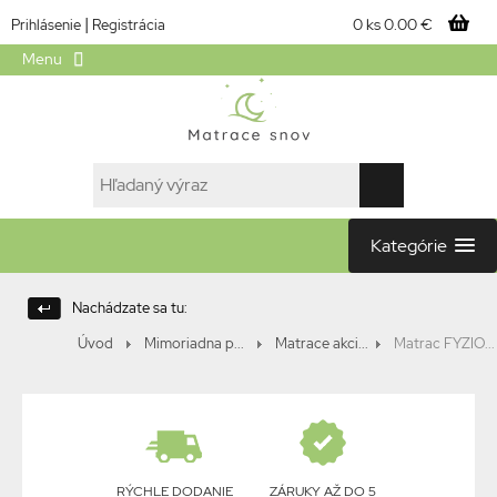
|
0 ks
0.00 €
Prihlásenie
Registrácia
Menu
Kategórie
Nachádzate sa tu:
Úvod
Mimoriadna p...
Matrace akci...
Matrac FYZIO...
RÝCHLE DODANIE
ZÁRUKY AŽ DO 5