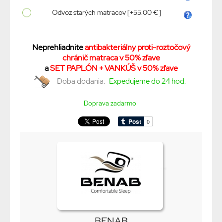
Odvoz starých matracov [+55.00 €]
Neprehliadnite
antibakteriálny proti-roztočový
chránič matraca v 50% zľave
a
SET PAPLÓN + VANKÚŠ v 50% zľave
Doba dodania:
Expedujeme do 24 hod.
Doprava zadarmo
BENAB