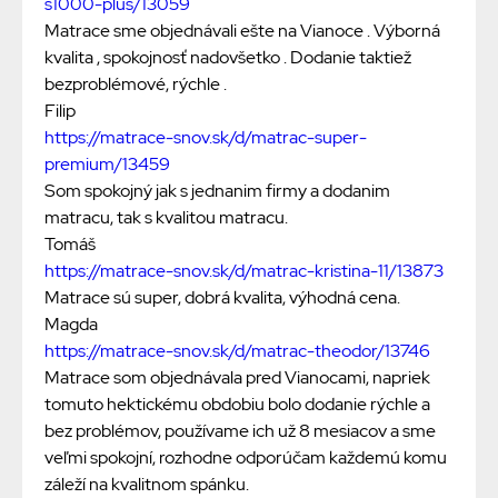
s1000-plus/13059
Matrace sme objednávali ešte na Vianoce . Výborná
kvalita , spokojnosť nadovšetko . Dodanie taktiež
bezproblémové, rýchle .
Filip
https://matrace-snov.sk/d/matrac-super-
premium/13459
Som spokojný jak s jednanim firmy a dodanim
matracu, tak s kvalitou matracu.
Tomáš
https://matrace-snov.sk/d/matrac-kristina-11/13873
Matrace sú super, dobrá kvalita, výhodná cena.
Magda
https://matrace-snov.sk/d/matrac-theodor/13746
Matrace som objednávala pred Vianocami, napriek
tomuto hektickému obdobiu bolo dodanie rýchle a
bez problémov, používame ich už 8 mesiacov a sme
veľmi spokojní, rozhodne odporúčam každemú komu
záleží na kvalitnom spánku.