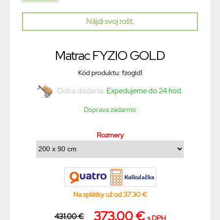
Nájdi svoj rošt.
Matrac FYZIO GOLD
Kód produktu: fzogld1
Doba dodania:
Expedujeme do 24 hod.
Doprava zadarmo
Rozmery
Na splátky už od 37.30 €
373.00 €
431.00 €
s DPH