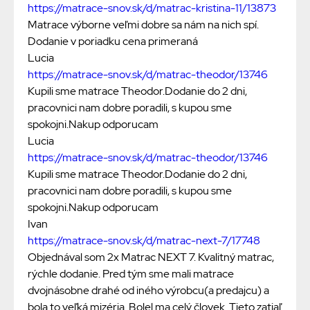
https://matrace-snov.sk/d/matrac-kristina-11/13873
Matrace výborne veľmi dobre sa nám na nich spí.
Dodanie v poriadku cena primeraná
Lucia
https://matrace-snov.sk/d/matrac-theodor/13746
Kupili sme matrace Theodor.Dodanie do 2 dni,
pracovnici nam dobre poradili, s kupou sme
spokojni.Nakup odporucam
Lucia
https://matrace-snov.sk/d/matrac-theodor/13746
Kupili sme matrace Theodor.Dodanie do 2 dni,
pracovnici nam dobre poradili, s kupou sme
spokojni.Nakup odporucam
Ivan
https://matrace-snov.sk/d/matrac-next-7/17748
Objednával som 2x Matrac NEXT 7. Kvalitný matrac,
rýchle dodanie. Pred tým sme mali matrace
dvojnásobne drahé od iného výrobcu(a predajcu) a
bola to veľká mizéria. Bolel ma celý človek. Tieto zatiaľ