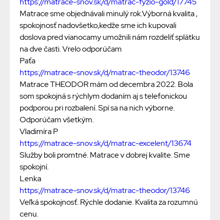
https://matrace-snov.sk/d/matrac-fyzio-gold/17745
Matrace sme objednávali minulý rok.Výborná kvalita ,
spokojnosť nadovšetko,kedže sme ich kupovali
doslova pred vianocamy umožnili nám rozdeliť splátku
na dve časti. Vrelo odporúčam
Paťa
https://matrace-snov.sk/d/matrac-theodor/13746
Matrace THEODOR mám od decembra 2022. Bola
som spokojná s rýchlym dodaním aj s telefonickou
podporou pri rozbalení. Spí sa na nich výborne.
Odporúčam všetkým.
Vladimíra P
https://matrace-snov.sk/d/matrac-excelent/13674
Služby boli promtné. Matrace v dobrej kvalite. Sme
spokojní.
Lenka
https://matrace-snov.sk/d/matrac-theodor/13746
Veľká spokojnosť. Rýchle dodanie. Kvalita za rozumnú
cenu.