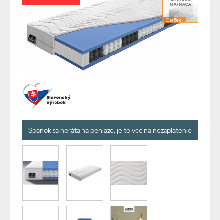
Spánok sa neráta na peniaze, je to vec na nezaplatenie