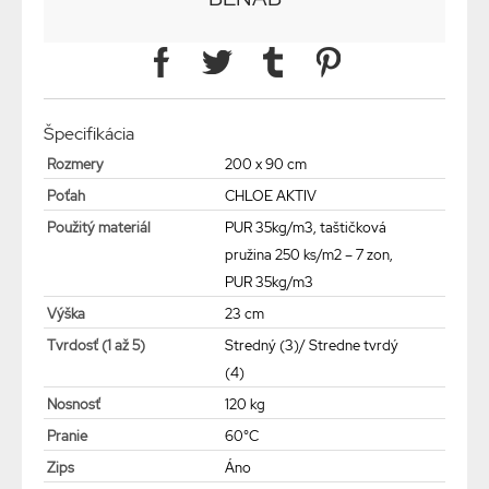
Špecifikácia
Rozmery
200 x 90 cm
Poťah
CHLOE AKTIV
Použitý materiál
PUR 35kg/m3, taštičková
pružina 250 ks/m2 – 7 zon,
PUR 35kg/m3
Výška
23 cm
Tvrdosť (1 až 5)
Stredný (3)/ Stredne tvrdý
(4)
Nosnosť
120 kg
Pranie
60°C
Zips
Áno