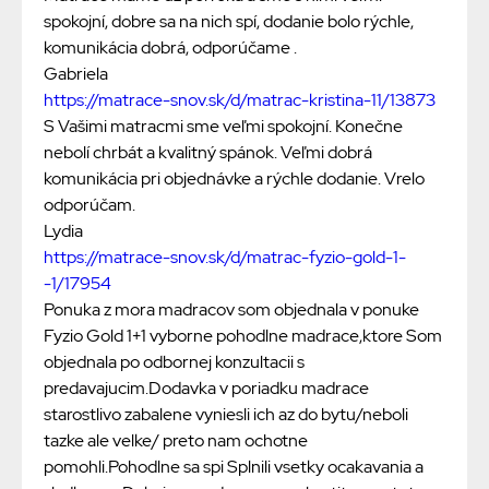
spokojní, dobre sa na nich spí, dodanie bolo rýchle,
komunikácia dobrá, odporúčame .
Gabriela
https://matrace-snov.sk/d/matrac-kristina-11/13873
S Vašimi matracmi sme veľmi spokojní. Konečne
nebolí chrbát a kvalitný spánok. Veľmi dobrá
komunikácia pri objednávke a rýchle dodanie. Vrelo
odporúčam.
Lydia
https://matrace-snov.sk/d/matrac-fyzio-gold-1-
-1/17954
Ponuka z mora madracov som objednala v ponuke
Fyzio Gold 1+1 vyborne pohodlne madrace,ktore Som
objednala po odbornej konzultacii s
predavajucim.Dodavka v poriadku madrace
starostlivo zabalene vyniesli ich az do bytu/neboli
tazke ale velke/ preto nam ochotne
pomohli.Pohodlne sa spi Splnili vsetky ocakavania a