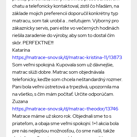
chatu a telefonicky kontaktoval, zistil čo hľadám, na
základe mojich preferencií doporučil konkrétny typ
matracu, som tak urobil a .. neľutujem. Výborný pro
zákaznícky servis, pani ešte vo večerných hodinách
riešila zaradenie do výroby, aby som to dostal čím
skôr. PERFEKTNE!!!
Katarína
https://matrace-snov.sk/d/matrac-kristina-11/13873
Som veľmi spokojná. Kupovala som už dávnejšie,
matrac slúži dobre. Matrac som objednávala
telefonicky, keďže som chcela neštandardný rozmer.
Pani bola veľmi ústretová a trpezlivá, upozornila ma
na všetko, s čím mám počítať. Určite odporúčam.
Zuzana
https://matrace-snov.sk/d/matrac-theodor/13746
Matrace máme už skoro rok. Objednali sme to s
priateľom, a obaja sme veľmi spokojní. 1+1 akcia bola
pre nás nejlepšou možnosťou, čo sme našli, takže