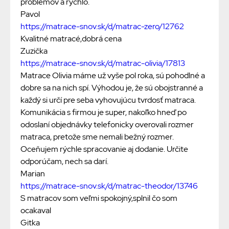
problémov a rýchlo.
Pavol
https://matrace-snov.sk/d/matrac-zero/12762
Kvalitné matracé,dobrá cena
Zuzička
https://matrace-snov.sk/d/matrac-olivia/17813
Matrace Olivia máme už vyše pol roka, sú pohodlné a
dobre sa na nich spí. Výhodou je, že sú obojstranné a
každý si určí pre seba vyhovujúcu tvrdosť matraca.
Komunikácia s firmou je super, nakoľko hneď po
odoslaní objednávky telefonicky overovali rozmer
matraca, pretože sme nemali bežný rozmer.
Oceňujem rýchle spracovanie aj dodanie. Určite
odporúčam, nech sa darí.
Marian
https://matrace-snov.sk/d/matrac-theodor/13746
S matracov som veľmi spokojný,splnil čo som
ocakaval
Gitka