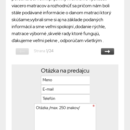
viacero matracov a rozhodnúť sa pričom nám boli
stále podávané informácie o danom matraci ktorý
skúšame,vybrali sme si aj na základe podaných
informácií a sme veľmi spokojní ,dodanie rýchle,
matrace výborné ,skvelé rady ktoré fungujú,
ďakujeme veľmi pekne , odporúčam všetkým .
Strana
1/24
Otázka na predajcu