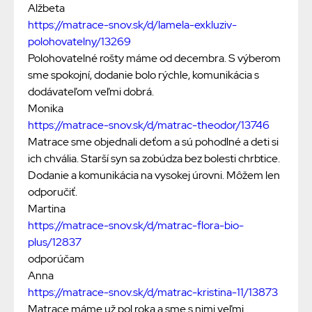
Alžbeta
https://matrace-snov.sk/d/lamela-exkluziv-
polohovatelny/13269
Polohovatelné rošty máme od decembra. S výberom
sme spokojní, dodanie bolo rýchle, komunikácia s
dodávateľom veľmi dobrá.
Monika
https://matrace-snov.sk/d/matrac-theodor/13746
Matrace sme objednali deťom a sú pohodlné a deti si
ich chvália. Starší syn sa zobúdza bez bolesti chrbtice.
Dodanie a komunikácia na vysokej úrovni. Môžem len
odporučiť.
Martina
https://matrace-snov.sk/d/matrac-flora-bio-
plus/12837
odporúčam
Anna
https://matrace-snov.sk/d/matrac-kristina-11/13873
Matrace máme už pol roka a sme s nimi veľmi