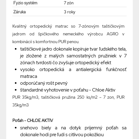
Fyzio systém
7 zón
Záruka
3 roky
Kvalitný ortopedický matrac so 7-zónovým taštičkovým
jadrom od špičkového nemeckého výrobcu AGRO v
kombinácií s komfortnou PUR penou.
taštičkové jadro dokonale kopíruje tvar ľudského tela,
je zložené z malých samostatných pružiniek v 7
zónach tvrdosti čo zvyšuje ortopedický efekt
vysoko ortopedická a antialergická funkčnosť
matraca
odporúčaný rošt pevný
štandardné vyhotovenie v poťahu - Chloe Aktiv
PUR 35kg/m3, taštičková pružina 250 ks/m2 – 7 zon
,
PUR
35kg/m3
Poťah - CHLOE AKTIV
snehovo biely a na dotyk príjemný poťah sa
dokonale hodí pre ľudí s citlivou pokožkou