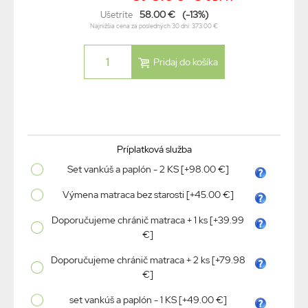
58.00 €
(-13%)
Ušetríte
Najnižšia cena za posledných 30 dní: 373.00 €
Príplatková služba
Set vankúš a paplón - 2 KS [+98.00 €]
Výmena matraca bez starosti [+45.00 €]
Doporučujeme chránič matraca + 1 ks [+39.99
€]
Doporučujeme chránič matraca + 2 ks [+79.98
€]
set vankúš a paplón - 1 KS [+49.00 €]