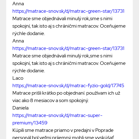
Anna
https://matrace-snov.sk/d/matrac-green-star/13731
Matrace sme objednávali minulý rok,sme s nimi
spokojní, tak isto aj s chráničmi matracov. Oceňujeme
rýchle dodanie.
Anna
https://matrace-snov.sk/d/matrac-green-star/13731
Matrace sme objednávali minulý rok,sme s nimi
spokojní, tak isto aj s chráničmi matracov. Oceňujeme
rýchle dodanie.
Laco
https://matrace-snov.sk/d/matrac-fyzio-gold/17745
Matrace prišli krátko po objednaní. používam ich už
viac ako 8 mesiacov a som spokojný.
Daniela
https://matrace-snov.sk/d/matrac-super-
premium/13459
Kúpili sme matrace priamo v predajni v Poprade
personál bol veľmi príjemný mohli sme vyskúšať