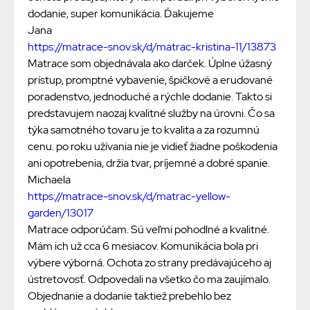
dodanie, super komunikácia. Ďakujeme
Jana
https://matrace-snov.sk/d/matrac-kristina-11/13873
Matrace som objednávala ako darček. Úplne úžasný
prístup, promptné vybavenie, špičkové a erudované
poradenstvo, jednoduché a rýchle dodanie. Takto si
predstavujem naozaj kvalitné služby na úrovni. Čo sa
týka samotného tovaru je to kvalita a za rozumnú
cenu. po roku užívania nie je vidieť žiadne poškodenia
ani opotrebenia, držia tvar, príjemné a dobré spanie.
Michaela
https://matrace-snov.sk/d/matrac-yellow-
garden/13017
Matrace odporúčam. Sú veľmi pohodlné a kvalitné.
Mám ich už cca 6 mesiacov. Komunikácia bola pri
výbere výborná. Ochota zo strany predávajúceho aj
ústretovosť. Odpovedali na všetko čo ma zaujímalo.
Objednanie a dodanie taktiež prebehlo bez