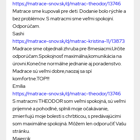
https://matrace-snov.sk/d/matrac-theodor/13746
Matrace sme kupovali pre deti. Dodanie bolo rýchle a
bez problémov. S matracmi sme veľmi spokojní.
Odporúčam.
Sashi
https://matrace-snov.sk/d/matrac-kristina-11/13873
Madrace sme objednali zhruba pre 8mesiacmi.Určite
odporúčam.Spokojnosť maximálna,komunikácia na
úrovni.Konečne normálne jednanie aj poradenstvo.
Madrace sú veľmi dobre,naozaj sa spí
komfortne.TOP!!!
Emília
https://matrace-snov.sk/d/matrac-theodor/13746
S matracmi THEODOR som veľmi spokojná, sú veľmi
príjemné a pohodlné, splnili moje očakávanie,
zmierňujú moje bolesti s chrbticou, s predávajúcimi
som maximálne spokojná. Môžem len odporučiť Vašu
stránku.
Majercik