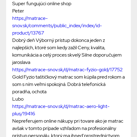
Super fungujúci online shop
Peter
https://matrace-
snov.sk/comments/public_index/index/id-
product/13767
Dobrý deň Výborný prístup dokonca jeden z
najlepších, ktoré som kedy zažil Ceny, kvalita,
komunikácia a celý proces skvelý Silne doporučujem
jaroslava
https://matrace-snov.sk/d/matrac-fyzio-gold/17752
Gold Fyzio taštičkový matrac som kúpila pred rokom a
som s ním veľmi spokojná. Dobrá telefonická
poradňa, ochota
Lubo
https://matrace-snov.sk/d/matrac-aero-light-
plus/19416
Nepreferujem online nákupy pri tovare ako je matrac
avšak v tomto prípade vzhľadom na profesionálny
prístup personálu, ktorý ma ihneď prostredníctvom