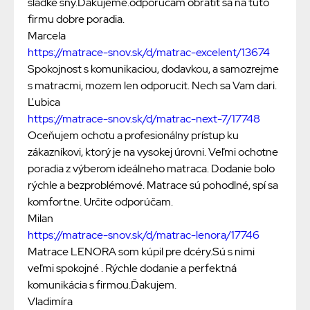
sladke sny.Dakujeme.odporucam obratit sa na tuto
firmu dobre poradia.
Marcela
https://matrace-snov.sk/d/matrac-excelent/13674
Spokojnost s komunikaciou, dodavkou, a samozrejme
s matracmi, mozem len odporucit. Nech sa Vam dari.
Ľubica
https://matrace-snov.sk/d/matrac-next-7/17748
Oceňujem ochotu a profesionálny prístup ku
zákazníkovi, ktorý je na vysokej úrovni. Veľmi ochotne
poradia z výberom ideálneho matraca. Dodanie bolo
rýchle a bezproblémové. Matrace sú pohodlné, spí sa
komfortne. Určite odporúčam.
Milan
https://matrace-snov.sk/d/matrac-lenora/17746
Matrace LENORA som kúpil pre dcéry.Sú s nimi
veľmi spokojné . Rýchle dodanie a perfektná
komunikácia s firmou.Ďakujem.
Vladimíra