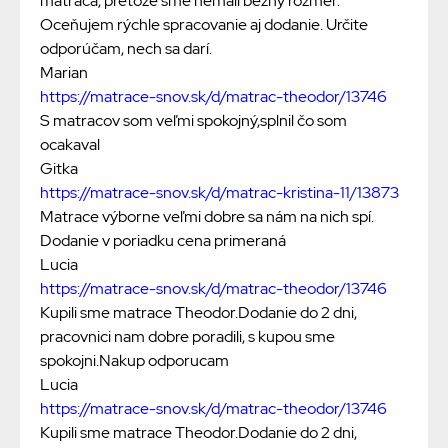
matraca, pretože sme nemali bežný rozmer.
Oceňujem rýchle spracovanie aj dodanie. Určite
odporúčam, nech sa darí.
Marian
https://matrace-snov.sk/d/matrac-theodor/13746
S matracov som veľmi spokojný,splnil čo som
ocakaval
Gitka
https://matrace-snov.sk/d/matrac-kristina-11/13873
Matrace výborne veľmi dobre sa nám na nich spí.
Dodanie v poriadku cena primeraná
Lucia
https://matrace-snov.sk/d/matrac-theodor/13746
Kupili sme matrace Theodor.Dodanie do 2 dni,
pracovnici nam dobre poradili, s kupou sme
spokojni.Nakup odporucam
Lucia
https://matrace-snov.sk/d/matrac-theodor/13746
Kupili sme matrace Theodor.Dodanie do 2 dni,