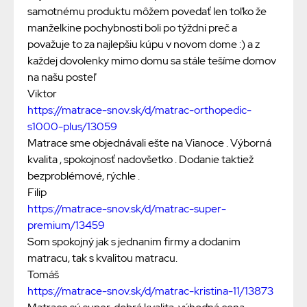
samotnému produktu môžem povedať len toľko že
manželkine pochybnosti boli po týždni preč a
považuje to za najlepšiu kúpu v novom dome :) a z
každej dovolenky mimo domu sa stále tešíme domov
na našu posteľ
Viktor
https://matrace-snov.sk/d/matrac-orthopedic-
s1000-plus/13059
Matrace sme objednávali ešte na Vianoce . Výborná
kvalita , spokojnosť nadovšetko . Dodanie taktiež
bezproblémové, rýchle .
Filip
https://matrace-snov.sk/d/matrac-super-
premium/13459
Som spokojný jak s jednanim firmy a dodanim
matracu, tak s kvalitou matracu.
Tomáš
https://matrace-snov.sk/d/matrac-kristina-11/13873