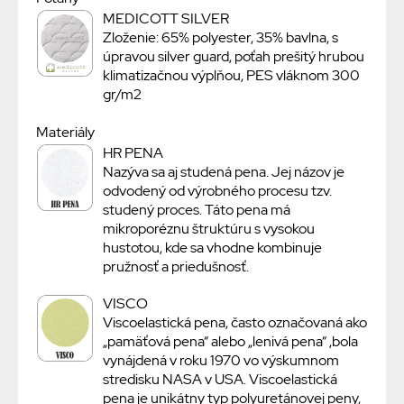
MEDICOTT SILVER
Zloženie: 65% polyester, 35% bavlna, s
úpravou silver guard, poťah prešitý hrubou
klimatizačnou výplňou, PES vláknom 300
gr/m2
Materiály
HR PENA
Nazýva sa aj studená pena. Jej názov je
odvodený od výrobného procesu tzv.
studený proces. Táto pena má
mikroporéznu štruktúru s vysokou
hustotou, kde sa vhodne kombinuje
pružnosť a priedušnosť.
VISCO
Viscoelastická pena, často označovaná ako
„pamäťová pena“ alebo „lenivá pena“ ,bola
vynájdená v roku 1970 vo výskumnom
stredisku NASA v USA. Viscoelastická
pena je unikátny typ polyuretánovej peny,