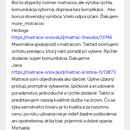
Bol to atypický rozmer matracov, ale výroba rýchla,
komunikácia výborná, doprava bez komplikácií.... Ako
bonus slovenský výrobca. Vrelo odporúčam. Ďakujem
more_mstracov.
Hedviga
https://matrace-snov.sk/d/matrac-theodor/13746
Maximálna spokojnosť s matracom. Taktiež oceňujem
ochotu predajcu, ktorý nám poradil pri výbere. Rýchle
dodanie, super komunikácia. Ďakujeme
Jana
https://matrace-snov.sk/d/matrac-kristina-11/13873
Matrace som objednávala ako darček. Úplne úžasný
prístup, promptné vybavenie, špičkové a erudované
poradenstvo, jednoduché a rýchle dodanie. Takto si
predstavujem naozaj kvalitné služby na úrovni. Čo sa
týka samotného tovaru je to kvalita a za rozumnú
cenu. po roku užívania nie je vidieť žiadne poškodenia
ani opotrebenia, držia tvar, príjemné a dobré spanie.
Michaela