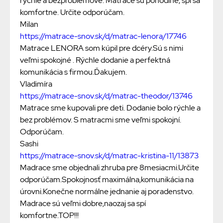
rýchle a bezproblémové. Matrace sú pohodlné, spí sa
komfortne. Určite odporúčam.
Milan
https://matrace-snov.sk/d/matrac-lenora/17746
Matrace LENORA som kúpil pre dcéry.Sú s nimi
veľmi spokojné . Rýchle dodanie a perfektná
komunikácia s firmou.Ďakujem.
Vladimíra
https://matrace-snov.sk/d/matrac-theodor/13746
Matrace sme kupovali pre deti. Dodanie bolo rýchle a
bez problémov. S matracmi sme veľmi spokojní.
Odporúčam.
Sashi
https://matrace-snov.sk/d/matrac-kristina-11/13873
Madrace sme objednali zhruba pre 8mesiacmi.Určite
odporúčam.Spokojnosť maximálna,komunikácia na
úrovni.Konečne normálne jednanie aj poradenstvo.
Madrace sú veľmi dobre,naozaj sa spí
komfortne.TOP!!!