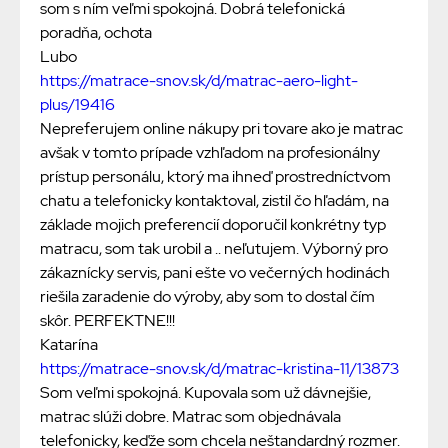
som s ním veľmi spokojná. Dobrá telefonická
poradňa, ochota
Lubo
https://matrace-snov.sk/d/matrac-aero-light-
plus/19416
Nepreferujem online nákupy pri tovare ako je matrac
avšak v tomto prípade vzhľadom na profesionálny
prístup personálu, ktorý ma ihneď prostredníctvom
chatu a telefonicky kontaktoval, zistil čo hľadám, na
základe mojich preferencií doporučil konkrétny typ
matracu, som tak urobil a .. neľutujem. Výborný pro
zákaznícky servis, pani ešte vo večerných hodinách
riešila zaradenie do výroby, aby som to dostal čím
skôr. PERFEKTNE!!!
Katarína
https://matrace-snov.sk/d/matrac-kristina-11/13873
Som veľmi spokojná. Kupovala som už dávnejšie,
matrac slúži dobre. Matrac som objednávala
telefonicky, keďže som chcela neštandardný rozmer.