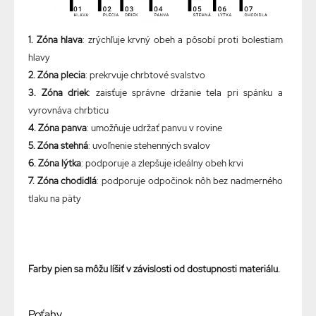
1. Zóna hlava
: zrýchľuje krvný obeh a pôsobí proti bolestiam
hlavy
2. Zóna plecia
: prekrvuje chrbtové svalstvo
3. Zóna driek
: zaisťuje správne držanie tela pri spánku a
vyrovnáva chrbticu
4. Zóna panva
: umožňuje udržať panvu v rovine
5. Zóna stehná
: uvoľnenie stehenných svalov
6. Zóna lýtka
: podporuje a zlepšuje ideálny obeh krvi
7. Zóna chodidlá
: podporuje odpočinok nôh bez nadmerného
tlaku na päty
Farby pien sa môžu líšiť v závislosti od dostupnosti materiálu.
Poťahy