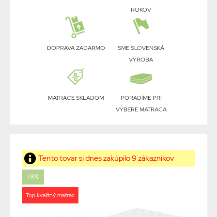
ROKOV
DOPRAVA ZADARMO
SME SLOVENSKÁ
VÝROBA
MATRACE SKLADOM
PORADÍME PRI
VÝBERE MATRACA
Tento tovar si dnes zakúpilo 9 zákazníkov
+8%
Top kvalitný matrac