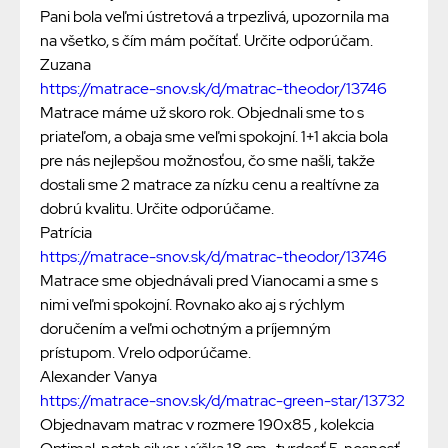
Pani bola veľmi ústretová a trpezlivá, upozornila ma
na všetko, s čím mám počítať. Určite odporúčam.
Zuzana
https://matrace-snov.sk/d/matrac-theodor/13746
Matrace máme už skoro rok. Objednali sme to s
priateľom, a obaja sme veľmi spokojní. 1+1 akcia bola
pre nás nejlepšou možnosťou, čo sme našli, takže
dostali sme 2 matrace za nízku cenu a realtívne za
dobrú kvalitu. Určite odporúčame.
Patrícia
https://matrace-snov.sk/d/matrac-theodor/13746
Matrace sme objednávali pred Vianocami a sme s
nimi veľmi spokojní. Rovnako ako aj s rýchlym
doručením a veľmi ochotným a príjemným
prístupom. Vrelo odporúčame.
Alexander Vanya
https://matrace-snov.sk/d/matrac-green-star/13732
Objednavam matrac v rozmere 190x85 , kolekcia