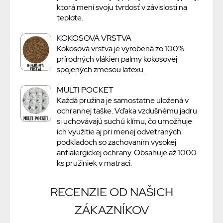
ktorá mení svoju tvrdosť v závislosti na
teplote.
KOKOSOVÁ VRSTVA
Kokosová vrstva je vyrobená zo 100%
prírodných vlákien palmy kokosovej
spojených zmesou latexu.
MULTI POCKET
Každá pružina je samostatne uložená v
ochrannej taške. Vďaka vzdušnému jadru
si uchovávajú suchú klímu, čo umožňuje
ich využitie aj pri menej odvetraných
podkladoch so zachovaním vysokej
antialergickej ochrany. Obsahuje až 1000
ks pružiniek v matraci.
RECENZIE OD NAŠICH
ZÁKAZNÍKOV