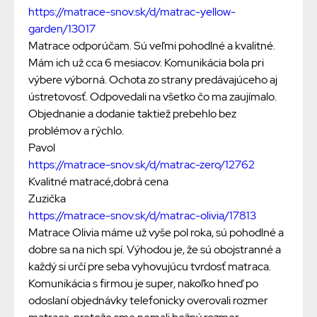
https://matrace-snov.sk/d/matrac-yellow-
garden/13017
Matrace odporúčam. Sú veľmi pohodlné a kvalitné.
Mám ich už cca 6 mesiacov. Komunikácia bola pri
výbere výborná. Ochota zo strany predávajúceho aj
ústretovosť. Odpovedali na všetko čo ma zaujímalo.
Objednanie a dodanie taktiež prebehlo bez
problémov a rýchlo.
Pavol
https://matrace-snov.sk/d/matrac-zero/12762
Kvalitné matracé,dobrá cena
Zuzička
https://matrace-snov.sk/d/matrac-olivia/17813
Matrace Olivia máme už vyše pol roka, sú pohodlné a
dobre sa na nich spí. Výhodou je, že sú obojstranné a
každý si určí pre seba vyhovujúcu tvrdosť matraca.
Komunikácia s firmou je super, nakoľko hneď po
odoslaní objednávky telefonicky overovali rozmer