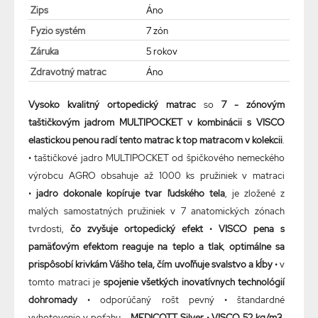
Zips
Áno
Fyzio systém
7 zón
Záruka
5 rokov
Zdravotný matrac
Áno
Vysoko kvalitný ortopedický matrac
so
7 - zónovým
taštičkovým jadrom MULTIPOCKET v kombinácii s VISCO
elastickou penou radí tento matrac k top matracom v kolekcii
.
• taštičkové jadro MULTIPOCKET od špičkového nemeckého
výrobcu AGRO obsahuje až 1000 ks pružiniek v matraci
•
jadro dokonale kopíruje tvar ľudského tela
, je zložené z
malých samostatných pružiniek v 7 anatomických zónach
tvrdosti,
čo zvyšuje ortopedický efekt
•
VISCO pena s
pamäťovým efektom reaguje na teplo a tlak
,
optimálne sa
prispôsobí krivkám Vášho tela, čím uvoľňuje svalstvo a kĺby
• v
tomto matraci je
spojenie všetkých inovatívnych technológií
dohromady
• odporúčaný rošt pevný • štandardné
vyhotovenie v poťahu –
MEDICOTT Silver
•
VISCO 52 kg/m3,