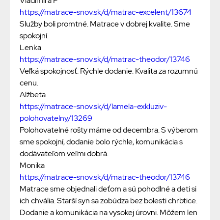
Vladimíra P
https://matrace-snov.sk/d/matrac-excelent/13674
Služby boli promtné. Matrace v dobrej kvalite. Sme
spokojní.
Lenka
https://matrace-snov.sk/d/matrac-theodor/13746
Veľká spokojnosť. Rýchle dodanie. Kvalita za rozumnú
cenu.
Alžbeta
https://matrace-snov.sk/d/lamela-exkluziv-
polohovatelny/13269
Polohovatelné rošty máme od decembra. S výberom
sme spokojní, dodanie bolo rýchle, komunikácia s
dodávateľom veľmi dobrá.
Monika
https://matrace-snov.sk/d/matrac-theodor/13746
Matrace sme objednali deťom a sú pohodlné a deti si
ich chvália. Starší syn sa zobúdza bez bolesti chrbtice.
Dodanie a komunikácia na vysokej úrovni. Môžem len