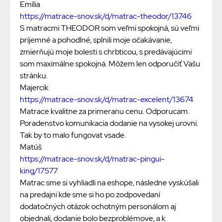
Emília
https://matrace-snov.sk/d/matrac-theodor/13746
S matracmi THEODOR som veľmi spokojná, sú veľmi
príjemné a pohodlné, splnili moje očakávanie,
zmierňujú moje bolesti s chrbticou, s predávajúcimi
som maximálne spokojná. Môžem len odporučiť Vašu
stránku.
Majercik
https://matrace-snov.sk/d/matrac-excelent/13674
Matrace kvalitne za primeranu cenu. Odporucam.
Poradenstvo komunikacia dodanie na vysokej urovni.
Tak by to malo fungovat vsade.
Matúš
https://matrace-snov.sk/d/matrac-pingui-
king/17577
Matrac sme si vyhliadli na eshope, následne vyskúšali
na predajni kde sme si ho po zodpovedaní
dodatočných otázok ochotným personálom aj
objednali, dodanie bolo bezproblémove, a k