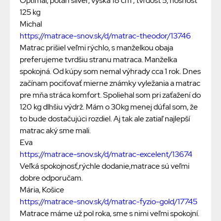
Optimal, potah silver, výška 18 cm , tvrdosť 5, nosnosť
125 kg
Michal
https://matrace-snov.sk/d/matrac-theodor/13746
Matrac prišiel veľmi rýchlo, s manželkou obaja
preferujeme tvrdšiu stranu matraca. Manželka
spokojná. Od kúpy som nemal výhrady cca 1 rok. Dnes
začínam pociťovať mierne známky vyležania a matrac
pre mňa stráca komfort. Spoliehal som pri zaťažení do
120 kg dlhšiu výdrž. Mám o 30kg menej dúfal som, že
to bude dostačujúci rozdiel. Aj tak ale zatiaľ najlepší
matrac aký sme mali.
Eva
https://matrace-snov.sk/d/matrac-excelent/13674
Veľká spokojnosť,rýchle dodanie,matrace sú veľmi
dobre odporučam.
Mária, Košice
https://matrace-snov.sk/d/matrac-fyzio-gold/17745
Matrace máme už pol roka, sme s nimi veľmi spokojní.