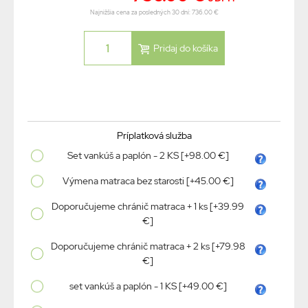
Najnižšia cena za posledných 30 dní: 736.00 €
Príplatková služba
Set vankúš a paplón - 2 KS [+98.00 €]
Výmena matraca bez starosti [+45.00 €]
Doporučujeme chránič matraca + 1 ks [+39.99
€]
Doporučujeme chránič matraca + 2 ks [+79.98
€]
set vankúš a paplón - 1 KS [+49.00 €]