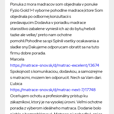
Ponuka z mora madracov som objednala v ponuke
Fyzio Gold 1+1 vyborne pohodlne madrace,ktore Som
objednala po odbornej konzultacii s
predavajucim.Dodavka v poriadku madrace
starostlivo zabalene vyniesli ich az do bytu/neboli
tazke ale velke/ preto nam ochotne
pomohli.Pohodlne sa spi Splnili vsetky ocakavania a
sladke sny.Dakujeme.odporucam obratit sa na tuto
firmu dobre poradia.
Marcela
https://matrace-snov.sk/d/matrac-excelent/13674
Spokojnost s komunikaciou, dodavkou, a samozrejme
s matracmi, mozem len odporucit. Nech sa Vam dari.
Ľubica
https://matrace-snov.sk/d/matrac-next-7/17748
Oceňujem ochotu a profesionálny prístup ku
zákazníkovi, ktorý je na vysokej úrovni. Veľmi ochotne
poradia z výberom ideálneho matraca. Dodanie bolo