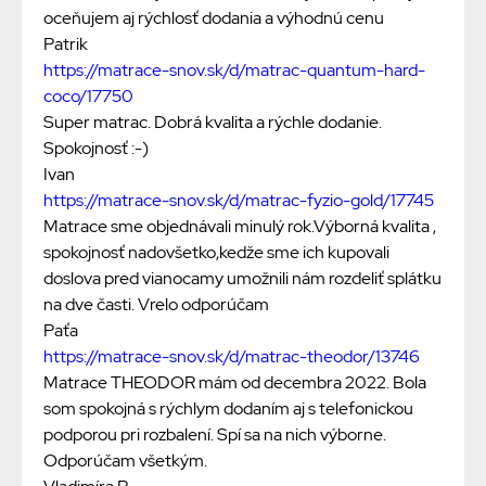
oceňujem aj rýchlosť dodania a výhodnú cenu
Patrik
https://matrace-snov.sk/d/matrac-quantum-hard-
coco/17750
Super matrac. Dobrá kvalita a rýchle dodanie.
Spokojnosť :-)
Ivan
https://matrace-snov.sk/d/matrac-fyzio-gold/17745
Matrace sme objednávali minulý rok.Výborná kvalita ,
spokojnosť nadovšetko,kedže sme ich kupovali
doslova pred vianocamy umožnili nám rozdeliť splátku
na dve časti. Vrelo odporúčam
Paťa
https://matrace-snov.sk/d/matrac-theodor/13746
Matrace THEODOR mám od decembra 2022. Bola
som spokojná s rýchlym dodaním aj s telefonickou
podporou pri rozbalení. Spí sa na nich výborne.
Odporúčam všetkým.