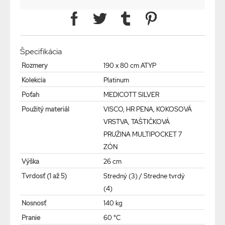
Špecifikácia
Rozmery
190 x 80 cm ATYP
Kolekcia
Platinum
Poťah
MEDICOTT SILVER
Použitý materiál
VISCO, HR PENA, KOKOSOVÁ
VRSTVA, TAŠTIČKOVÁ
PRUŽINA MULTIPOCKET 7
ZÓN
Výška
26 cm
Tvrdosť (1 až 5)
Stredný (3) / Stredne tvrdý
(4)
Nosnosť
140 kg
Pranie
60 °C