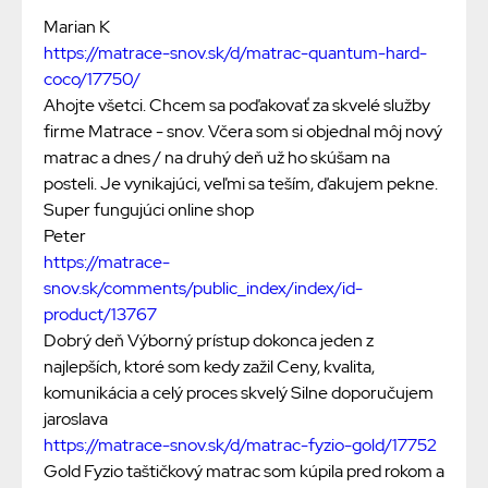
Marian K
https://matrace-snov.sk/d/matrac-quantum-hard-
coco/17750/
Ahojte všetci. Chcem sa poďakovať za skvelé služby
firme Matrace - snov. Včera som si objednal môj nový
matrac a dnes / na druhý deň už ho skúšam na
posteli. Je vynikajúci, veľmi sa teším, ďakujem pekne.
Super fungujúci online shop
Peter
https://matrace-
snov.sk/comments/public_index/index/id-
product/13767
Dobrý deň Výborný prístup dokonca jeden z
najlepších, ktoré som kedy zažil Ceny, kvalita,
komunikácia a celý proces skvelý Silne doporučujem
jaroslava
https://matrace-snov.sk/d/matrac-fyzio-gold/17752
Gold Fyzio taštičkový matrac som kúpila pred rokom a