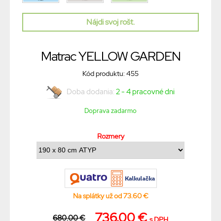
Nájdi svoj rošt.
Matrac YELLOW GARDEN
Kód produktu: 455
Doba dodania:
2 - 4 pracovné dni
Doprava zadarmo
Rozmery
Na splátky už od 73.60 €
736.00 €
680.00 €
s DPH