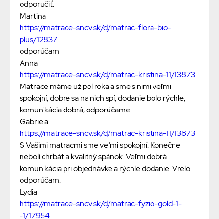
odporučiť.
Martina
https://matrace-snov.sk/d/matrac-flora-bio-
plus/12837
odporúčam
Anna
https://matrace-snov.sk/d/matrac-kristina-11/13873
Matrace máme už pol roka a sme s nimi veľmi
spokojní, dobre sa na nich spí, dodanie bolo rýchle,
komunikácia dobrá, odporúčame .
Gabriela
https://matrace-snov.sk/d/matrac-kristina-11/13873
S Vašimi matracmi sme veľmi spokojní. Konečne
nebolí chrbát a kvalitný spánok. Veľmi dobrá
komunikácia pri objednávke a rýchle dodanie. Vrelo
odporúčam.
Lydia
https://matrace-snov.sk/d/matrac-fyzio-gold-1-
-1/17954