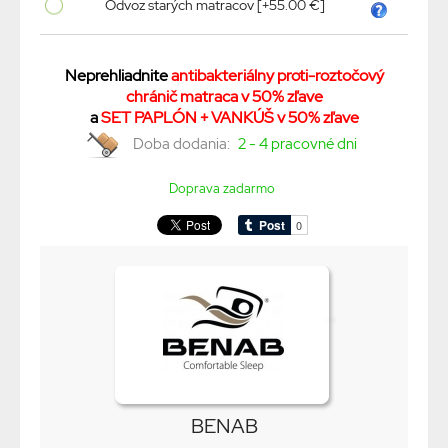
Odvoz starých matracov [+55.00 €]
Neprehliadnite
antibakteriálny proti-roztočový
chránič matraca v 50% zľave
a
SET PAPLÓN + VANKÚŠ v 50% zľave
Doba dodania:
2 - 4 pracovné dni
Doprava zadarmo
BENAB