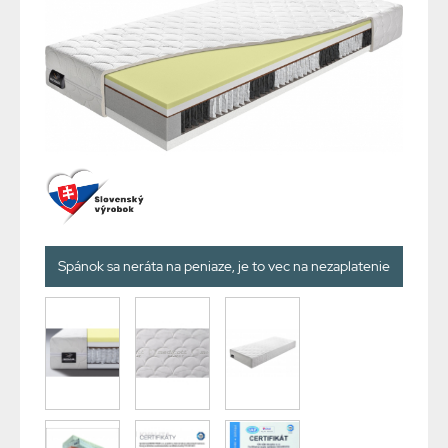
Spánok sa neráta na peniaze, je to vec na nezaplatenie