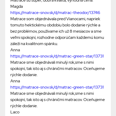
Matrace sú super, dobrá kvalita, výhodná cena.
Magda
https://matrace-snov.sk/d/matrac-theodor/13746
Matrace som objednávala pred Vianocami, napriek
tomuto hektickému obdobiu bolo dodanie rýchle a
bez problémov, používame ich už 8 mesiacov a sme
veľmi spokojní, rozhodne odporúčam každemú komu
záleží na kvalitnom spánku.
Anna
https://matrace-snov.sk/d/matrac-green-star/13731
Matrace sme objednávali minulý rok,sme s nimi
spokojní, tak isto aj s chráničmi matracov. Oceňujeme
rýchle dodanie.
Anna
https://matrace-snov.sk/d/matrac-green-star/13731
Matrace sme objednávali minulý rok,sme s nimi
spokojní, tak isto aj s chráničmi matracov. Oceňujeme
rýchle dodanie.
Laco