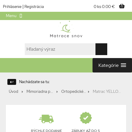
|
0 ks
0.00 €
Prihlásenie
Registrácia
Menu
Kategórie
Nachádzate sa tu:
Úvod
Mimoriadna p...
Ortopedické...
Matrac YELLO...
RÝCHLE DODANIE
ZÁRUKY AŽ DO 5