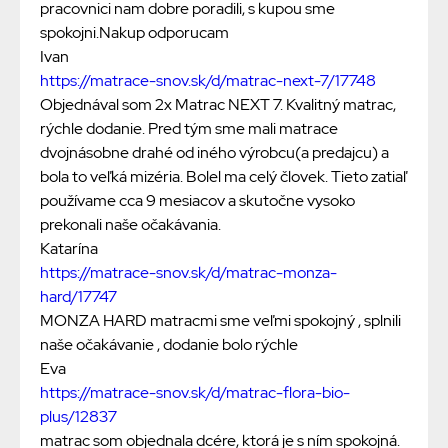
pracovnici nam dobre poradili, s kupou sme
spokojni.Nakup odporucam
Ivan
https://matrace-snov.sk/d/matrac-next-7/17748
Objednával som 2x Matrac NEXT 7. Kvalitný matrac,
rýchle dodanie. Pred tým sme mali matrace
dvojnásobne drahé od iného výrobcu(a predajcu) a
bola to veľká mizéria. Bolel ma celý človek. Tieto zatiaľ
používame cca 9 mesiacov a skutočne vysoko
prekonali naše očakávania.
Katarína
https://matrace-snov.sk/d/matrac-monza-
hard/17747
MONZA HARD matracmi sme veľmi spokojný , splnili
naše očakávanie , dodanie bolo rýchle
Eva
https://matrace-snov.sk/d/matrac-flora-bio-
plus/12837
matrac som objednala dcére, ktorá je s ním spokojná.