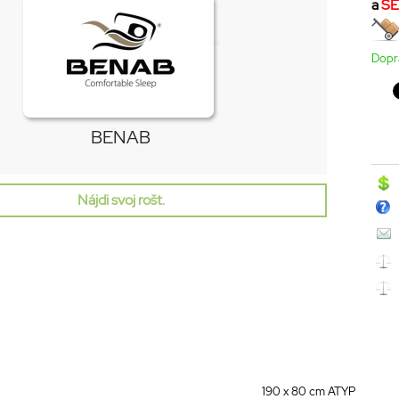
a
SE
Dopr
BENAB
Nájdi svoj rošt.
190 x 80 cm ATYP