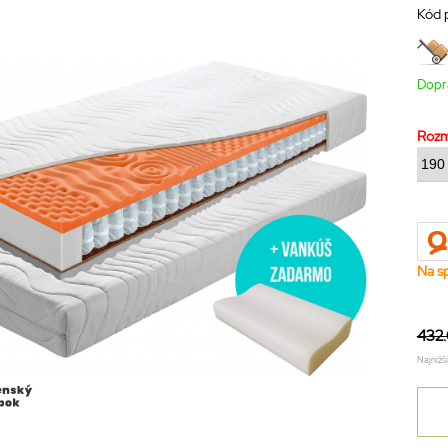
Kód 
Dopr
Roz
Na s
432
Najnižš