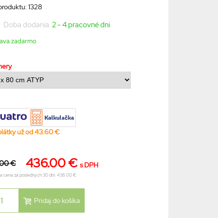
produktu: 1328
Doba dodania:
2 - 4 pracovné dni
ava zadarmo
mery
plátky už od 43.60 €
436.00 €
.00 €
s DPH
ia cena za posledných 30 dní: 436.00 €