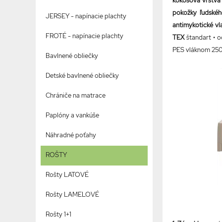
kokosová vrstva 
pokožky ľudskéh
JERSEY - napínacie plachty
antimykotické vla
FROTÉ - napínacie plachty
TEX
štandart • o
PES vláknom 250
Bavlnené obliečky
Detské bavlnené obliečky
Chrániče na matrace
Paplóny a vankúše
Náhradné poťahy
ROŠTY
Rošty LATOVÉ
Rošty LAMELOVÉ
Rošty 1+1