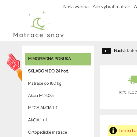
Naša výroba
Ako vybrať matrac
A
Nachádzate s
MIMORIADNA PONUKA
SKLADOM DO 24 hod.
Matrace do 180 kg
RÝCHLE 
Akcia 1+1 2025
MEGA AKCIA 1+1
AKCIA 1 + 1
Tento tov
Ortopedické matrace