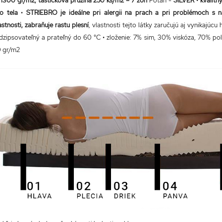
1300 gr/m2, taštičková pružina 250 ks/m2 – 7 zón
Poťah -
SILVER
•
kvalitn
o tela
•
STRIEBRO je ideálne pri alergii na prach a pri problémoch s n
stnosti, zabraňuje rastu plesní
, vlastnosti tejto látky zaručujú aj vynikajú
dzipsovateľný a prateľný do 60 °C • zloženie: 7% sim, 30% viskóza, 70% pol
 gr/m2