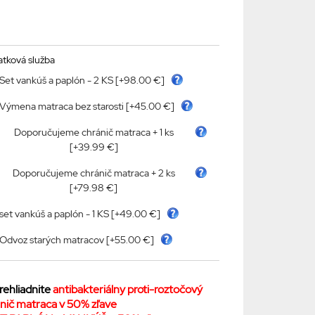
atková služba
Set vankúš a paplón - 2 KS [+98.00 €]
Výmena matraca bez starosti [+45.00 €]
Doporučujeme chránič matraca + 1 ks
[+39.99 €]
Doporučujeme chránič matraca + 2 ks
[+79.98 €]
set vankúš a paplón - 1 KS [+49.00 €]
Odvoz starých matracov [+55.00 €]
ehliadnite
antibakteriálny proti-roztočový
nič matraca v 50% zľave