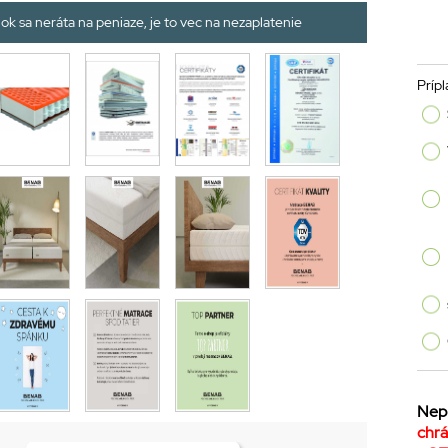
ok sa neráta na peniaze, je to vec na nezaplatenie
Prípl
Nepr
chrá