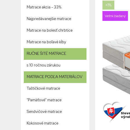
+1%
Matrace akcia - 33%
Veľmi žiadaný
Najpredávanejšie matrace
Matrace na bolesť chrbtice
Matrace na boľavé kĺby
RUČNE ŠITÉ MATRACE
s 10 ročnou zárukou
MATRACE PODĽA MATERIÁLOV
Taštičkové matrace
"Pamäťové" matrace
Sendvičové matrace
Kokosové matrace