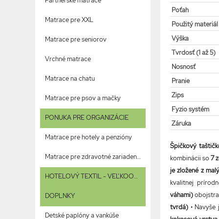
Partnerské matrace
Poťah
Matrace pre XXL
Použitý materiál
Výška
Matrace pre seniorov
Tvrdosť (1 až 5)
Vrchné matrace
Nosnosť
Matrace na chatu
Pranie
Zips
Matrace pre psov a mačky
Fyzio systém
PONUKA PRE ORGANIZÁCIE
Záruka
Matrace pre hotely a penzióny
Špičkový taštič
Matrace pre zdravotné zariadenia
kombinácii so
7 
je zložené z mal
HOTELOVÝ TEXTIL - VEĽKOOBCHOD
kvalitnej prírod
váhami)
obojstr
DOPLNKY
tvrdá)
• Navyše 
Detské paplóny a vankúše