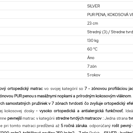
SILVER
PUR PENA, KOKOSOVÁ VR
23 cm
Stredný (3) / Stredne tvrd
130 kg
60 °C
Áno
7 zón
5 rokov
kový ortopedický matrac
vo svojej kategórií
so
7 - zónovou profiláciou 
zónovou PUR penou s masážnymi nopkami a prírodným kokosovým vláknom
.
ých samostatných pružiniek v 7 zónach tvrdosti čo zvyšuje ortopedický efe
nej kokosovej dosky •
vysoko ortopedická a antialergická funkčnosť.
Ideá
anne
pevnejší
matrac v kategórii
stredne tvrdých matracov :
Jedna strana
tv
je pri tomto matraci predĺžená až
5 ročná záruka
. odporúčaný
rošt pevný