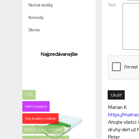
Text:
Nočné stolíky
Komody
Skrine
Najpredávanejšie
-7%
Marian K
Veľmi žiadaný
https://matr
Top kvalitný matrac
Ahojte všetci.
druhý deň už h
PEVNÝ TUHÝ MATRAC
Peter