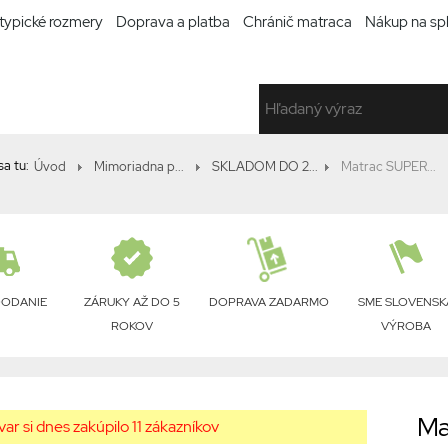
typické rozmery
Doprava a platba
Chránič matraca
Nákup na sp
a tu:
Úvod
Mimoriadna p...
SKLADOM DO 2...
Matrac SUPER...
DODANIE
ZÁRUKY AŽ DO 5
DOPRAVA ZADARMO
SME SLOVENSK
ROKOV
VÝROBA
Ma
ar si dnes zakúpilo 11 zákazníkov