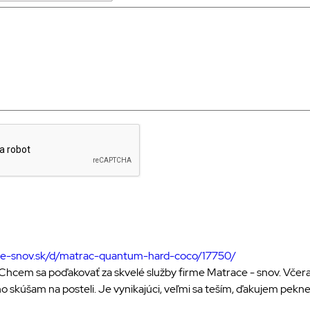
ace-snov.sk/d/matrac-quantum-hard-coco/17750/
 Chcem sa poďakovať za skvelé služby firme Matrace - snov. Včera
o skúšam na posteli. Je vynikajúci, veľmi sa teším, ďakujem pekne