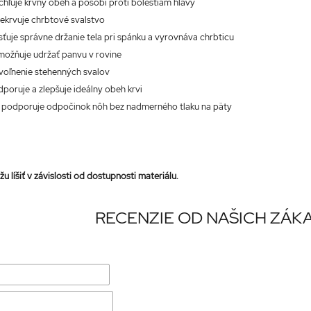
ýchľuje krvný obeh a pôsobí proti bolestiam hlavy
rekrvuje chrbtové svalstvo
isťuje správne držanie tela pri spánku a vyrovnáva chrbticu
umožňuje udržať panvu v rovine
uvoľnenie stehenných svalov
dporuje a zlepšuje ideálny obeh krvi
: podporuje odpočinok nôh bez nadmerného tlaku na päty
u líšiť v závislosti od dostupnosti materiálu.
RECENZIE OD NAŠICH ZÁK