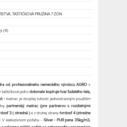
STVA, TAŠTIČKOVÁ PRUŽINA 7 ZÓN
ý (4)
jadra od profesionálneho nemeckého výrobcu AGRO
v
 • taštičkové jadro
dokonale kopíruje tvar ľudského tela,
kt
• matrac je dvojitej tuhosti jednostranným použitím
lny
partnerský matrac (pre partnerov s rozdielnými
rdosť 3 ( stredná )
a z druhej strany
tvrdosť 4 (stredne
• V exkluzívnom poťahu -
Silver
•
PUR pena 35kg/m3,