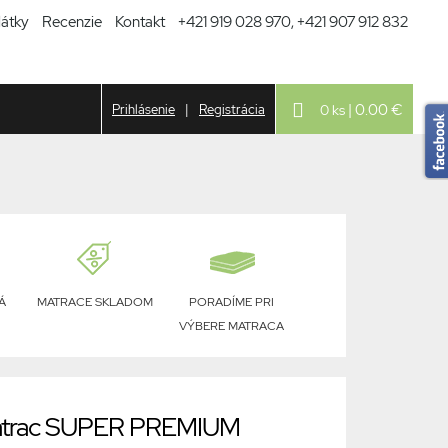
látky
Recenzie
Kontakt
+421 919 028 970, +421 907 912 832
| 0.00 €
Prihlásenie
|
Registrácia
0 ks
Á
MATRACE SKLADOM
PORADÍME PRI
VÝBERE MATRACA
trac SUPER PREMIUM