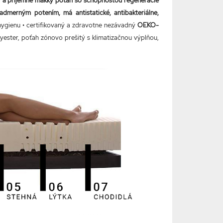
ý a príjemne mäkký poťah so schopnosťou regenerácie
admerným potením, má antistatické, antibakteriálne,
cu hygienu • certifikovaný a zdravotne nezávadný
OEKO-
yester, poťah zónovo prešitý s klimatizačnou výplňou,