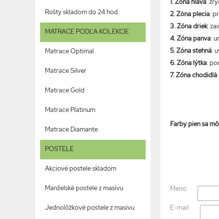
1. Zóna hlava
: zr
Rošty skladom do 24 hod.
2. Zóna plecia
: p
3. Zóna driek
: za
MATRACE PODĽA KOLEKCIE
4. Zóna panva
: 
5. Zóna stehná
: 
Matrace Optimal
6. Zóna lýtka
: po
Matrace Silver
7. Zóna chodidlá
Matrace Gold
Matrace Platinum
Farby pien sa môž
Matrace Diamante
POSTELE
Akciové postele skladom
Manželské postele z masívu
Meno:
E-mail:
Jednolôžkové postele z masívu