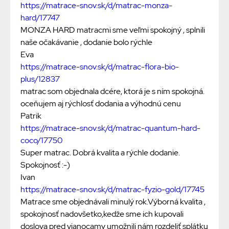
https://matrace-snov.sk/d/matrac-monza-
hard/17747
MONZA HARD matracmi sme veľmi spokojný , splnili
naše očakávanie , dodanie bolo rýchle
Eva
https://matrace-snov.sk/d/matrac-flora-bio-
plus/12837
matrac som objednala dcére, ktorá je s ním spokojná.
oceňujem aj rýchlosť dodania a výhodnú cenu
Patrik
https://matrace-snov.sk/d/matrac-quantum-hard-
coco/17750
Super matrac. Dobrá kvalita a rýchle dodanie.
Spokojnosť :-)
Ivan
https://matrace-snov.sk/d/matrac-fyzio-gold/17745
Matrace sme objednávali minulý rok.Výborná kvalita ,
spokojnosť nadovšetko,kedže sme ich kupovali
doslova pred vianocamy umožnili nám rozdeliť splátku