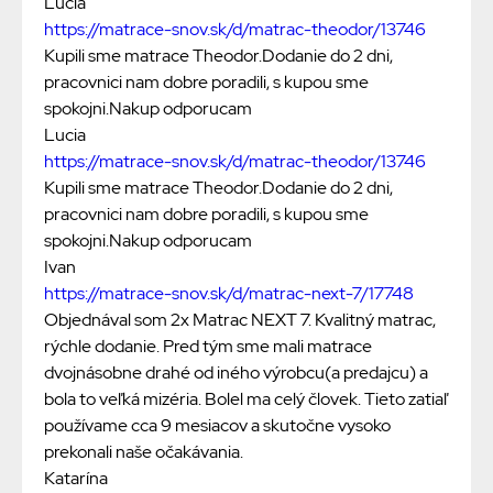
Lucia
https://matrace-snov.sk/d/matrac-theodor/13746
Kupili sme matrace Theodor.Dodanie do 2 dni,
pracovnici nam dobre poradili, s kupou sme
spokojni.Nakup odporucam
Lucia
https://matrace-snov.sk/d/matrac-theodor/13746
Kupili sme matrace Theodor.Dodanie do 2 dni,
pracovnici nam dobre poradili, s kupou sme
spokojni.Nakup odporucam
Ivan
https://matrace-snov.sk/d/matrac-next-7/17748
Objednával som 2x Matrac NEXT 7. Kvalitný matrac,
rýchle dodanie. Pred tým sme mali matrace
dvojnásobne drahé od iného výrobcu(a predajcu) a
bola to veľká mizéria. Bolel ma celý človek. Tieto zatiaľ
používame cca 9 mesiacov a skutočne vysoko
prekonali naše očakávania.
Katarína