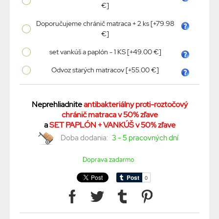
€]
Doporučujeme chránič matraca + 2 ks [+79.98
€]
set vankúš a paplón - 1 KS [+49.00 €]
Odvoz starých matracov [+55.00 €]
Neprehliadnite
antibakteriálny proti-roztočový
chránič matraca v 50% zľave
a
SET PAPLÓN + VANKÚŠ v 50% zľave
Doba dodania:
3 - 5 pracovných dní
Doprava zadarmo