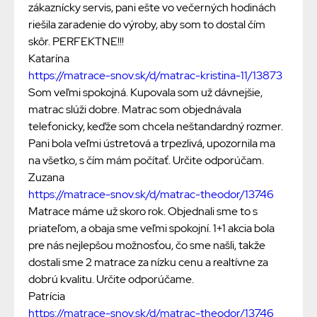
zákaznícky servis, pani ešte vo večerných hodinách
riešila zaradenie do výroby, aby som to dostal čím
skôr. PERFEKTNE!!!
Katarína
https://matrace-snov.sk/d/matrac-kristina-11/13873
Som veľmi spokojná. Kupovala som už dávnejšie,
matrac slúži dobre. Matrac som objednávala
telefonicky, keďže som chcela neštandardný rozmer.
Pani bola veľmi ústretová a trpezlivá, upozornila ma
na všetko, s čím mám počítať. Určite odporúčam.
Zuzana
https://matrace-snov.sk/d/matrac-theodor/13746
Matrace máme už skoro rok. Objednali sme to s
priateľom, a obaja sme veľmi spokojní. 1+1 akcia bola
pre nás nejlepšou možnosťou, čo sme našli, takže
dostali sme 2 matrace za nízku cenu a realtívne za
dobrú kvalitu. Určite odporúčame.
Patrícia
https://matrace-snov.sk/d/matrac-theodor/13746