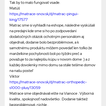
Tak by to malo fungovat vsade.
Matúš
https://matrace-snov.sk/d/matrac-pingui-
king/17577
Matrac sme si vyhliadli na eshope, následne vyskúšali
na predajni kde sme si ho po zodpovedaní
dodatočných otázok ochotným personálom aj
objednali, dodanie bolo bezproblémove, a k
samotnému produktu môžem povedať len toľko že
manželkine pochybnosti boli po týždni preč a
považuje to za najlepšiu kúpu v novom dome :) a z
každej dovolenky mimo domu sa stále tešíme domov
na našu posteľ
Viktor
https://matrace-snov.sk/d/matrac-orthopedic-
s1000-plus/13059
Matrace sme objednávali ešte na Vianoce . Výborná
kvalita , spokojnosť nadovšetko . Dodanie taktiež
bezproblémové, rýchle .