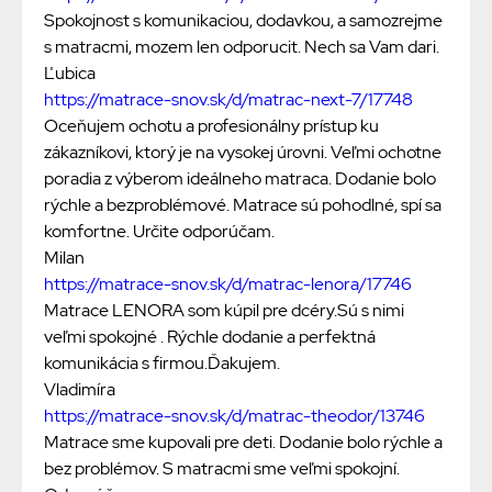
Spokojnost s komunikaciou, dodavkou, a samozrejme
s matracmi, mozem len odporucit. Nech sa Vam dari.
Ľubica
https://matrace-snov.sk/d/matrac-next-7/17748
Oceňujem ochotu a profesionálny prístup ku
zákazníkovi, ktorý je na vysokej úrovni. Veľmi ochotne
poradia z výberom ideálneho matraca. Dodanie bolo
rýchle a bezproblémové. Matrace sú pohodlné, spí sa
komfortne. Určite odporúčam.
Milan
https://matrace-snov.sk/d/matrac-lenora/17746
Matrace LENORA som kúpil pre dcéry.Sú s nimi
veľmi spokojné . Rýchle dodanie a perfektná
komunikácia s firmou.Ďakujem.
Vladimíra
https://matrace-snov.sk/d/matrac-theodor/13746
Matrace sme kupovali pre deti. Dodanie bolo rýchle a
bez problémov. S matracmi sme veľmi spokojní.