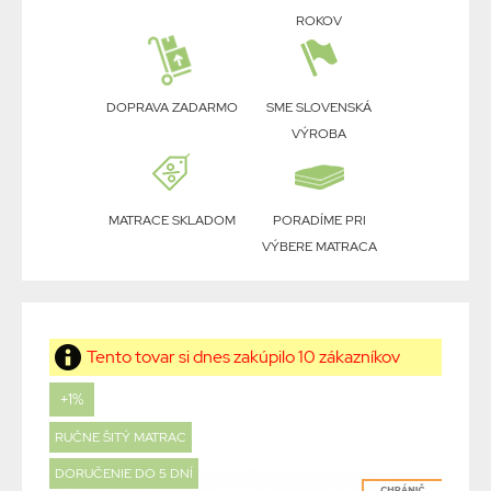
ROKOV
DOPRAVA ZADARMO
SME SLOVENSKÁ
VÝROBA
MATRACE SKLADOM
PORADÍME PRI
VÝBERE MATRACA
Tento tovar si dnes zakúpilo 10 zákazníkov
+1%
RUČNE ŠITÝ MATRAC
DORUČENIE DO 5 DNÍ