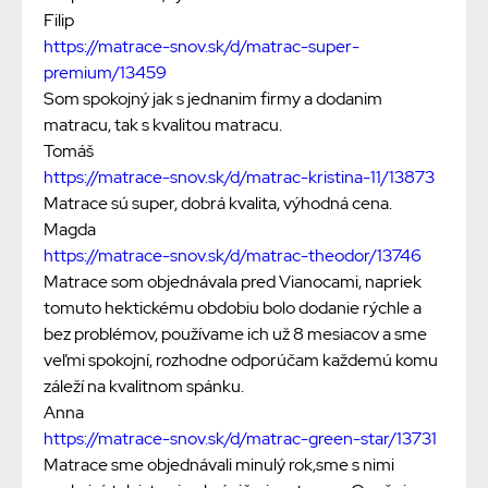
Filip
https://matrace-snov.sk/d/matrac-super-
premium/13459
Som spokojný jak s jednanim firmy a dodanim
matracu, tak s kvalitou matracu.
Tomáš
https://matrace-snov.sk/d/matrac-kristina-11/13873
Matrace sú super, dobrá kvalita, výhodná cena.
Magda
https://matrace-snov.sk/d/matrac-theodor/13746
Matrace som objednávala pred Vianocami, napriek
tomuto hektickému obdobiu bolo dodanie rýchle a
bez problémov, používame ich už 8 mesiacov a sme
veľmi spokojní, rozhodne odporúčam každemú komu
záleží na kvalitnom spánku.
Anna
https://matrace-snov.sk/d/matrac-green-star/13731
Matrace sme objednávali minulý rok,sme s nimi