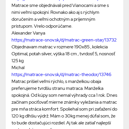
Matrace sme objednávali pred Vianocami a sme s
nimi veľmi spokojní. Rovnako ako aj s rýchlym
doručením a veľmi ochotným a príjemným
prístupom. Vrelo odporúčame.
Alexander Vanya
https://matrace-snov.sk/d/matrac-green-star/13732
Objednavam matrac v rozmere 190x85 , kolekcia
Optimal, potah silver, výška 18 cm , tvrdosť 5, nosnosť
125 kg
Michal
https://matrace-snov.sk/d/matrac-theodor/13746
Matrac prišiel veľmi rýchlo, s manželkou obaja
preferujeme tvrdšiu stranu matraca. Manželka
spokojná. Od kúpy som nemal výhrady cca 1 rok. Dnes
začínam pociťovať mierne známky vyležania a matrac
pre mňa stráca komfort. Spoliehal som pri zaťažení do
120 kg dlhšiu výdrž. Mám o 30kg menej dúfal som, že
to bude dostačujúci rozdiel. Aj tak ale zatiaľ najlepší