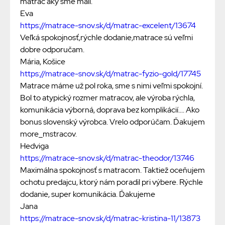
matrac aký sme mali.
Eva
https://matrace-snov.sk/d/matrac-excelent/13674
Veľká spokojnosť,rýchle dodanie,matrace sú veľmi
dobre odporučam.
Mária, Košice
https://matrace-snov.sk/d/matrac-fyzio-gold/17745
Matrace máme už pol roka, sme s nimi veľmi spokojní.
Bol to atypický rozmer matracov, ale výroba rýchla,
komunikácia výborná, doprava bez komplikácií.... Ako
bonus slovenský výrobca. Vrelo odporúčam. Ďakujem
more_mstracov.
Hedviga
https://matrace-snov.sk/d/matrac-theodor/13746
Maximálna spokojnosť s matracom. Taktiež oceňujem
ochotu predajcu, ktorý nám poradil pri výbere. Rýchle
dodanie, super komunikácia. Ďakujeme
Jana
https://matrace-snov.sk/d/matrac-kristina-11/13873