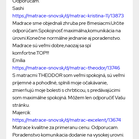
Odporúčam.
Sashi
https://matrace-snov.sk/d/matrac-kristina-11/13873
Madrace sme objednali zhruba pre 8mesiacmi.Určite
odporúčam.Spokojnosť maximálna,komunikácia na
úrovni.Konečne normálne jednanie aj poradenstvo.
Madrace sú veľmi dobre,naozaj sa spí
komfortne.TOP!!!
Emília
https://matrace-snov.sk/d/matrac-theodor/13746
S matracmi THEODOR som veľmi spokojná, sú veľmi
príjemné a pohodlné, splnili moje očakávanie,
zmierňujú moje bolesti s chrbticou, s predávajúcimi
som maximálne spokojná. Môžem len odporučiť Vašu
stránku.
Majercik
https://matrace-snov.sk/d/matrac-excelent/13674
Matrace kvalitne za primeranu cenu. Odporucam.
Poradenstvo komunikacia dodanie na vysokej urovni.