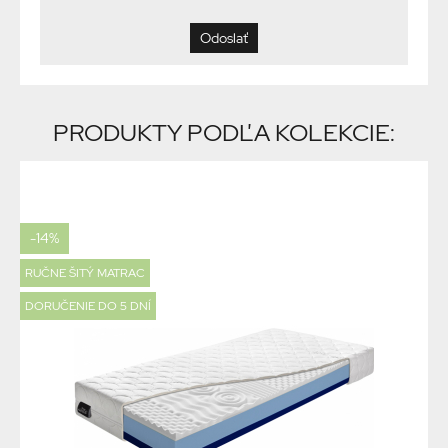
PRODUKTY PODĽA KOLEKCIE:
-14%
RUČNE ŠITÝ MATRAC
DORUČENIE DO 5 DNÍ