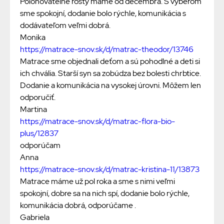
Polohovatelné rošty máme od decembra. S výberom
sme spokojní, dodanie bolo rýchle, komunikácia s
dodávateľom veľmi dobrá.
Monika
https://matrace-snov.sk/d/matrac-theodor/13746
Matrace sme objednali deťom a sú pohodlné a deti si
ich chvália. Starší syn sa zobúdza bez bolesti chrbtice.
Dodanie a komunikácia na vysokej úrovni. Môžem len
odporučiť.
Martina
https://matrace-snov.sk/d/matrac-flora-bio-
plus/12837
odporúčam
Anna
https://matrace-snov.sk/d/matrac-kristina-11/13873
Matrace máme už pol roka a sme s nimi veľmi
spokojní, dobre sa na nich spí, dodanie bolo rýchle,
komunikácia dobrá, odporúčame .
Gabriela