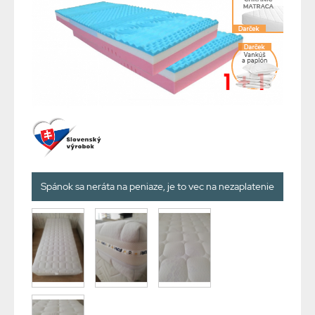
Spánok sa neráta na peniaze, je to vec na nezaplatenie