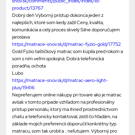
snov.sk/comments/public_index/index/id-
product/13767
Dobrý deň Výborný prístup dokonca jeden z
najlepších, ktoré som kedy zažil Ceny, kvalita,
komunikácia a celý proces skvelý Silne doporučujem
jaroslava
https://matrace-snov.sk/d/matrac-fyzio-gold/17752
Gold Fyzio taštičkový matrac som kúpila pred rokom a
som s ním veľmi spokojná. Dobrá telefonická
poradňa, ochota
Lubo
https://matrace-snov.sk/d/matrac-aero-light-
plus/19416
Nepreferujem online nákupy pri tovare ako je matrac
avšak v tomto prípade vzhľadom na profesionálny
prístup personálu, ktorý ma ihneď prostredníctvom
chatu a telefonicky kontaktoval, zistil čo hľadám, na
základe mojich preferencií doporučil konkrétny typ
matracu, som tak urobil a .. neľutujem. Výborný pro