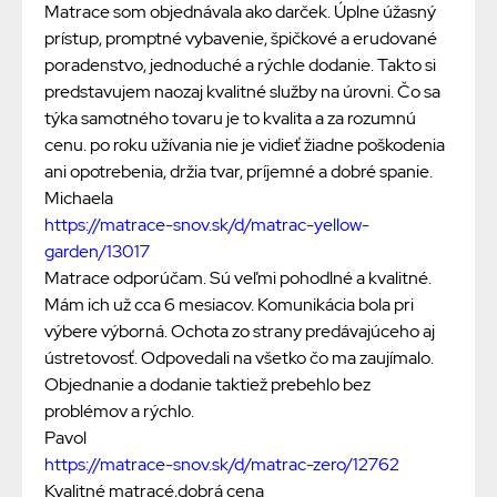
Matrace som objednávala ako darček. Úplne úžasný
prístup, promptné vybavenie, špičkové a erudované
poradenstvo, jednoduché a rýchle dodanie. Takto si
predstavujem naozaj kvalitné služby na úrovni. Čo sa
týka samotného tovaru je to kvalita a za rozumnú
cenu. po roku užívania nie je vidieť žiadne poškodenia
ani opotrebenia, držia tvar, príjemné a dobré spanie.
Michaela
https://matrace-snov.sk/d/matrac-yellow-
garden/13017
Matrace odporúčam. Sú veľmi pohodlné a kvalitné.
Mám ich už cca 6 mesiacov. Komunikácia bola pri
výbere výborná. Ochota zo strany predávajúceho aj
ústretovosť. Odpovedali na všetko čo ma zaujímalo.
Objednanie a dodanie taktiež prebehlo bez
problémov a rýchlo.
Pavol
https://matrace-snov.sk/d/matrac-zero/12762
Kvalitné matracé,dobrá cena