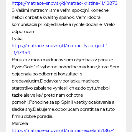
https://matrace-snov.sk/d/matrac-kristina-11/13873
S Vašimi matracmi sme veľmi spokojní. Konečne
nebolí chrbát a kvalitný spánok. Veľmi dobrá
komunikácia pri objednávke a rýchle dodanie. Vrelo
odporúčam.
Lydia
https://matrace-snov.sk/d/matrac-fyzio-gold-1-
-1/17954
Ponuka z mora madracov som objednala v ponuke
Fyzio Gold 1+1 vyborne pohodlne madrace,ktore Som
objednala po odbornej konzultacii s
predavajucim.Dodavka v poriadku madrace
starostlivo zabalene vyniesli ich az do bytu/neboli
tazke ale velke/ preto nam ochotne
pomohli.Pohodlne sa spi Splnili vsetky ocakavania a
sladke sny.Dakujeme.odporucam obratit sa na tuto
firmu dobre poradia.
Marcela
https://matrace-snov.sk/d/matrac-excelent/13674