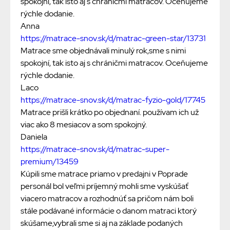
spokojní, tak isto aj s chráničmi matracov. Oceňujeme
rýchle dodanie.
Anna
https://matrace-snov.sk/d/matrac-green-star/13731
Matrace sme objednávali minulý rok,sme s nimi
spokojní, tak isto aj s chráničmi matracov. Oceňujeme
rýchle dodanie.
Laco
https://matrace-snov.sk/d/matrac-fyzio-gold/17745
Matrace prišli krátko po objednaní. používam ich už
viac ako 8 mesiacov a som spokojný.
Daniela
https://matrace-snov.sk/d/matrac-super-
premium/13459
Kúpili sme matrace priamo v predajni v Poprade
personál bol veľmi príjemný mohli sme vyskúšať
viacero matracov a rozhodnúť sa pričom nám boli
stále podávané informácie o danom matraci ktorý
skúšame,vybrali sme si aj na základe podaných