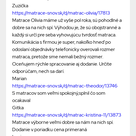
Zuzička
https://matrace-snov.sk/d/matrac-olivia/17813
Matrace Olivia máme už vyše pol roka, sú pohodlné a
dobre sa na nich spí. Výhodou je, že sú obojstranné a
každý si určí pre seba vyhovujúcu tvrdosť matraca.
Komunikácia s firmou je super, nakoľko hneď po
odoslaní objednávky telefonicky overovali rozmer
matraca, pretože sme nemali bežný rozmer.
Oceňujem rýchle spracovanie aj dodanie. Určite
odporúčam, nech sa darí.
Marian
https://matrace-snov.sk/d/matrac-theodor/13746
S matracov som veľmi spokojný,splnil čo som
ocakaval
Gitka
https://matrace-snov.sk/d/matrac-kristina-11/13873
Matrace výborne veľmi dobre sa nám na nich spí.
Dodanie v poriadku cena primeraná