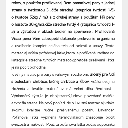
rokov, s použitím profilovanej 3cm pamaťovej peny z jednej
strany s tvrdosťou 3 ,čiže stredný, (stupnica tvrdosti 1-5)
o hustote 52kg / m3 a z druhej strany s použitím HR peny
o hustote 38kg/m3,čiže stredne tvrdý 4 (stupnica tvrdosti 1-
5) a výstužou v oblasti bedier na spevnenie . Profilovaná
Visco pena Vám zabezpečí dokonale prekrvenie organizmu
a uvoľnenie komplet celého tela od bolesti a únavy. Tento
matrac aj vďaka poťahovej látke,ktorá je prešívaná, radíme do
kategórie stredne tvrdých matracov,pretože prešívaná látka
je na pocit pohodlná.
Ideálny matrac pre páry s váhovým rozdielom,
určený pre ľudí
s bolesťami chrbtice, krčnej chrbtice a kĺbov
, vďaka svojmu
zloženiu a kvalite materiálov má veľmi dlhú životnosť .
Výnimočný tým,že je obojstranný,ľudovo povedané makšia
a tvrdšia strana. Na prvý pohľad ide o luxusný matrac aj vďaka
svojmu kvalitne ručne prešivanému poťahu Lavander.
Poťahová látka vyplnená termovláknom znásobuje pocit
sviežosti a mäkkosti. Použitá poťahová látka počas odpočinku