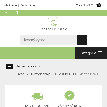
|
0 ks
0.00 €
Prihlásenie
Registrácia
Menu
Kategórie
Nachádzate sa tu:
Úvod
Mimoriadna p...
AKCIA 1 + 1
Matrac PINGU...
RÝCHLE DODANIE
ZÁRUKY AŽ DO 5