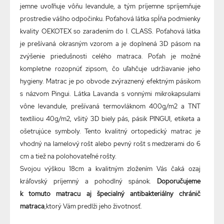
jemne uvoľňuje vôňu levandule, a tým príjemne spríjemňuje
prostredie vášho odpočinku. Poťahová látka spĺňa podmienky
kvality OEKOTEX so zaradením do I. CLASS. Poťahová látka
je prešívaná okrasným vzorom a je doplnená 3D pásom na
zvýšenie priedušnosti celého matraca. Poťah je možné
kompletne rozopnúť zipsom, čo uľahčuje udržiavanie jeho
hygieny. Matrac je po obvode zvýraznený efektným pásikom
s názvom Pingui. Látka Lavanda s vonnými mikrokapsulami
vône levandule, prešívaná termovláknom 400g/m2 a TNT
textíliou 40g/m2, všitý 3D biely pás, pásik PINGUI, etiketa a
ošetrujúce symboly. Tento kvalitný ortopedický matrac je
vhodný na lamelový rošt alebo pevný rošt s medzerami do 6
cm a tiež na polohovateľné rošty.
Svojou výškou 18cm a kvalitným zložením Vás čaká ozaj
kráľovský príjemný a pohodlný spánok.
Doporučujeme
k tomuto matracu aj špecialný antibakteriálny chránič
matraca
,ktorý Vám predlži jeho životnosť.