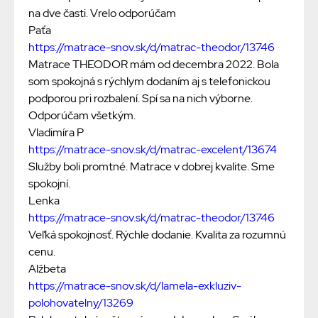
na dve časti. Vrelo odporúčam
Paťa
https://matrace-snov.sk/d/matrac-theodor/13746
Matrace THEODOR mám od decembra 2022. Bola
som spokojná s rýchlym dodaním aj s telefonickou
podporou pri rozbalení. Spí sa na nich výborne.
Odporúčam všetkým.
Vladimíra P
https://matrace-snov.sk/d/matrac-excelent/13674
Služby boli promtné. Matrace v dobrej kvalite. Sme
spokojní.
Lenka
https://matrace-snov.sk/d/matrac-theodor/13746
Veľká spokojnosť. Rýchle dodanie. Kvalita za rozumnú
cenu.
Alžbeta
https://matrace-snov.sk/d/lamela-exkluziv-
polohovatelny/13269