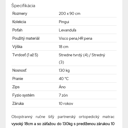
Špecifikácia
Rozmery
200 x 90 cm
Kolekcia
Pingui
Poťah
Levanduľa
Použitý materiál
Visco pena,HR pena
Výška
18 cm
Tvrdosť (1 až 5)
Stredne tvrdý (4) / Stredný
(3)
Nosnosť
130 kg
Pranie
40 °C
Zips
Áno
Fyzio systém
7 zón
Záruka
10 rokov
Obojstranný ručne šiťý partnerský ortopedický matrac
vysoký 18cm a so záťažou do 130kg s predlženou zárukou 10