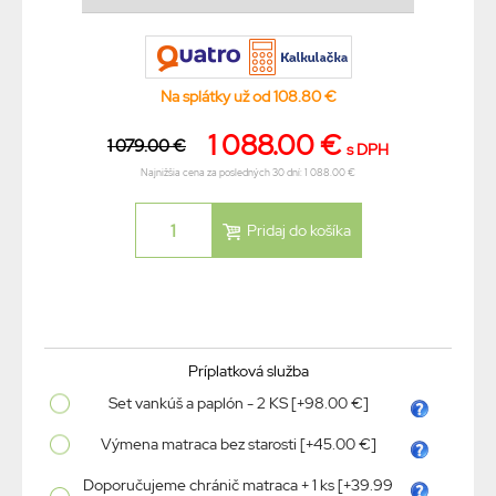
Na splátky už od 108.80 €
1 088.00 €
1 079.00 €
s DPH
Najnižšia cena za posledných 30 dní: 1 088.00 €
Príplatková služba
Set vankúš a paplón - 2 KS [+98.00 €]
Výmena matraca bez starosti [+45.00 €]
Doporučujeme chránič matraca + 1 ks [+39.99