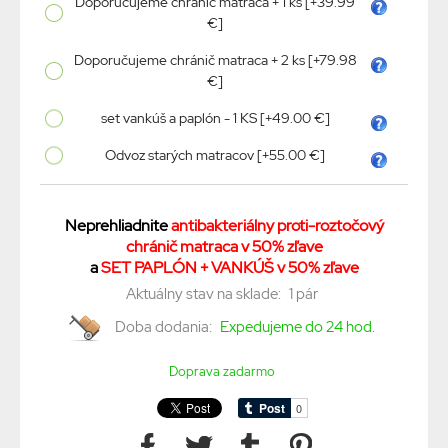
Doporučujeme chránič matraca + 1 ks [+39.99
€]
Doporučujeme chránič matraca + 2 ks [+79.98
€]
set vankúš a paplón - 1 KS [+49.00 €]
Odvoz starých matracov [+55.00 €]
Neprehliadnite
antibakteriálny proti-roztočový
chránič matraca v 50% zľave
a
SET PAPLÓN + VANKÚŠ v 50% zľave
Aktuálny stav na sklade:
1 pár
Doba dodania:
Expedujeme do 24 hod.
Doprava zadarmo