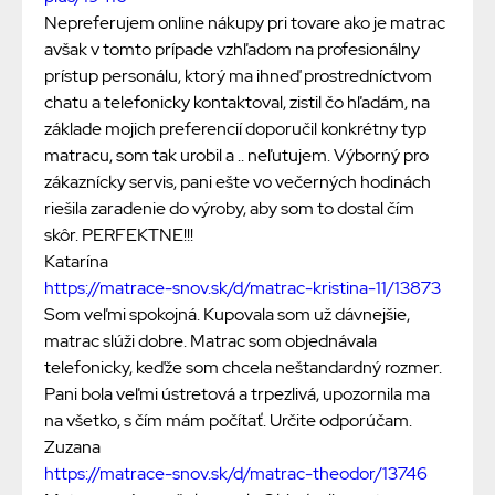
Nepreferujem online nákupy pri tovare ako je matrac
avšak v tomto prípade vzhľadom na profesionálny
prístup personálu, ktorý ma ihneď prostredníctvom
chatu a telefonicky kontaktoval, zistil čo hľadám, na
základe mojich preferencií doporučil konkrétny typ
matracu, som tak urobil a .. neľutujem. Výborný pro
zákaznícky servis, pani ešte vo večerných hodinách
riešila zaradenie do výroby, aby som to dostal čím
skôr. PERFEKTNE!!!
Katarína
https://matrace-snov.sk/d/matrac-kristina-11/13873
Som veľmi spokojná. Kupovala som už dávnejšie,
matrac slúži dobre. Matrac som objednávala
telefonicky, keďže som chcela neštandardný rozmer.
Pani bola veľmi ústretová a trpezlivá, upozornila ma
na všetko, s čím mám počítať. Určite odporúčam.
Zuzana
https://matrace-snov.sk/d/matrac-theodor/13746