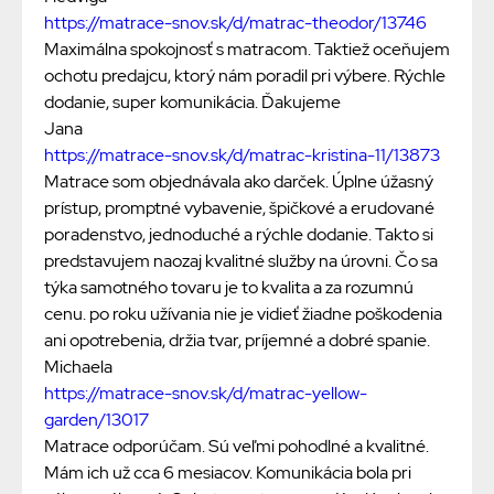
https://matrace-snov.sk/d/matrac-theodor/13746
Maximálna spokojnosť s matracom. Taktiež oceňujem
ochotu predajcu, ktorý nám poradil pri výbere. Rýchle
dodanie, super komunikácia. Ďakujeme
Jana
https://matrace-snov.sk/d/matrac-kristina-11/13873
Matrace som objednávala ako darček. Úplne úžasný
prístup, promptné vybavenie, špičkové a erudované
poradenstvo, jednoduché a rýchle dodanie. Takto si
predstavujem naozaj kvalitné služby na úrovni. Čo sa
týka samotného tovaru je to kvalita a za rozumnú
cenu. po roku užívania nie je vidieť žiadne poškodenia
ani opotrebenia, držia tvar, príjemné a dobré spanie.
Michaela
https://matrace-snov.sk/d/matrac-yellow-
garden/13017
Matrace odporúčam. Sú veľmi pohodlné a kvalitné.
Mám ich už cca 6 mesiacov. Komunikácia bola pri