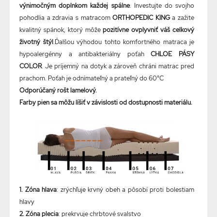
výnimočným doplnkom každej spálne
. Investujte do svojho
pohodlia a zdravia s matracom
ORTHOPEDIC KING
a zažite
kvalitný spánok, ktorý môže
pozitívne ovplyvniť váš celkový
životný štýl
.Ďalšou výhodou tohto komfortného matraca je
hypoalergénny a antibakteriálny poťah
CHLOE PÁSY
COLOR
. Je príjemný na dotyk a zároveň chráni matrac pred
prachom. Poťah je odnímateľný a prateľný do 60°C
Odporúčaný rošt lamelový.
Farby pien sa môžu líšiť v závislosti od dostupnosti materiálu.
1. Zóna hlava
: zrýchľuje krvný obeh a pôsobí proti bolestiam
hlavy
2. Zóna plecia
: prekrvuje chrbtové svalstvo