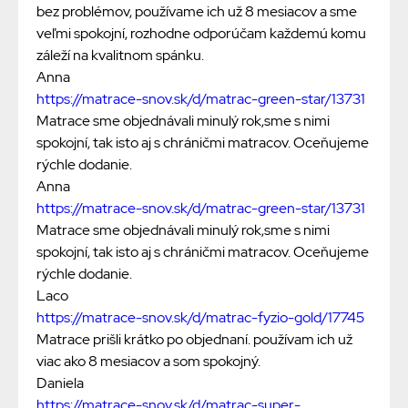
bez problémov, používame ich už 8 mesiacov a sme
veľmi spokojní, rozhodne odporúčam každemú komu
záleží na kvalitnom spánku.
Anna
https://matrace-snov.sk/d/matrac-green-star/13731
Matrace sme objednávali minulý rok,sme s nimi
spokojní, tak isto aj s chráničmi matracov. Oceňujeme
rýchle dodanie.
Anna
https://matrace-snov.sk/d/matrac-green-star/13731
Matrace sme objednávali minulý rok,sme s nimi
spokojní, tak isto aj s chráničmi matracov. Oceňujeme
rýchle dodanie.
Laco
https://matrace-snov.sk/d/matrac-fyzio-gold/17745
Matrace prišli krátko po objednaní. používam ich už
viac ako 8 mesiacov a som spokojný.
Daniela
https://matrace-snov.sk/d/matrac-super-