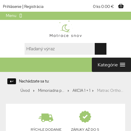
|
0 ks
0.00 €
Prihlásenie
Registrácia
Menu
Kategórie
Nachádzate sa tu:
Úvod
Mimoriadna p...
AKCIA 1 + 1
Matrac Ortho...
RÝCHLE DODANIE
ZÁRUKY AŽ DO 5