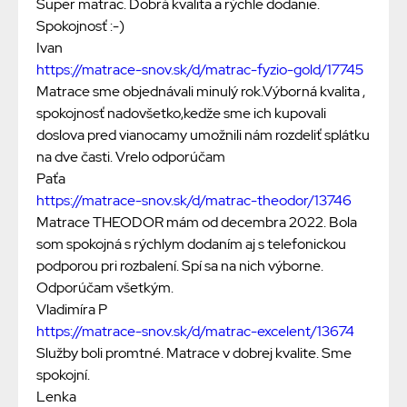
Super matrac. Dobrá kvalita a rýchle dodanie.
Spokojnosť :-)
Ivan
https://matrace-snov.sk/d/matrac-fyzio-gold/17745
Matrace sme objednávali minulý rok.Výborná kvalita ,
spokojnosť nadovšetko,kedže sme ich kupovali
doslova pred vianocamy umožnili nám rozdeliť splátku
na dve časti. Vrelo odporúčam
Paťa
https://matrace-snov.sk/d/matrac-theodor/13746
Matrace THEODOR mám od decembra 2022. Bola
som spokojná s rýchlym dodaním aj s telefonickou
podporou pri rozbalení. Spí sa na nich výborne.
Odporúčam všetkým.
Vladimíra P
https://matrace-snov.sk/d/matrac-excelent/13674
Služby boli promtné. Matrace v dobrej kvalite. Sme
spokojní.
Lenka