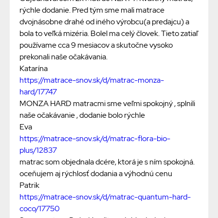
rýchle dodanie. Pred tým sme mali matrace
dvojnásobne drahé od iného výrobcu(a predajcu) a
bola to veľká mizéria. Bolel ma celý človek. Tieto zatiaľ
používame cca 9 mesiacov a skutočne vysoko
prekonali naše očakávania.
Katarína
https://matrace-snov.sk/d/matrac-monza-
hard/17747
MONZA HARD matracmi sme veľmi spokojný , splnili
naše očakávanie , dodanie bolo rýchle
Eva
https://matrace-snov.sk/d/matrac-flora-bio-
plus/12837
matrac som objednala dcére, ktorá je s ním spokojná.
oceňujem aj rýchlosť dodania a výhodnú cenu
Patrik
https://matrace-snov.sk/d/matrac-quantum-hard-
coco/17750