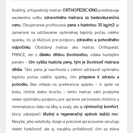
Kvalitný, ortopedický matrac
ORTHOPEDIC KING
predstavuje
excelentnú voľbu
zdravotného matraca za bezkonkurenčnú
cenu
. Obojstranne profilovaná
pena s hustotou 35 kg/m3
je
zameraná na udržiavanie optimálnej teploty počas celého
spánku, čo je kľúčové pre podporu
zdravého a pohodlného
odpočinku
. Obdobný matrac ako matrac Orthopedic
PRINCE, len s
ďaleko dlhšou životnosťou
, vďaka hustejším
penám -
čím vyššia hustota peny, tým je životnosť matraca
dlhšia
. Táto pena je navrhnutá s cieľom udržiavať optimálnu
teplotu počas celého spánku, čím
prispieva k zdraviu a
pohodliu.
Bez ohľadu na preferencie spánku – či spíte na
boku, chrbte alebo bruchu – tento matrac vám poskytne
nielen optimálnu podporu pre správne zarovnanie chrbtice a
minimalizáciu tlaku na kĺby a svaly, ale aj
výnimočný komfort
,
ktorý zabezpečí
kľudný a regeneračný spánok každú noc
.
Navyše, jeho estetický dizajn a precízne spracovanie zaručujú
nielen funkčnosť, ale aj vizuálnu príťažlivosť, čím sa stáva