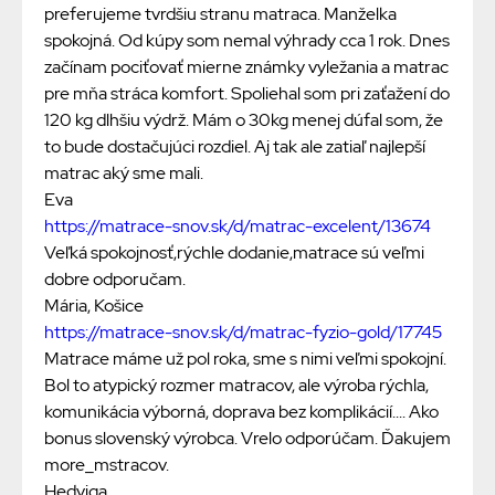
preferujeme tvrdšiu stranu matraca. Manželka
spokojná. Od kúpy som nemal výhrady cca 1 rok. Dnes
začínam pociťovať mierne známky vyležania a matrac
pre mňa stráca komfort. Spoliehal som pri zaťažení do
120 kg dlhšiu výdrž. Mám o 30kg menej dúfal som, že
to bude dostačujúci rozdiel. Aj tak ale zatiaľ najlepší
matrac aký sme mali.
Eva
https://matrace-snov.sk/d/matrac-excelent/13674
Veľká spokojnosť,rýchle dodanie,matrace sú veľmi
dobre odporučam.
Mária, Košice
https://matrace-snov.sk/d/matrac-fyzio-gold/17745
Matrace máme už pol roka, sme s nimi veľmi spokojní.
Bol to atypický rozmer matracov, ale výroba rýchla,
komunikácia výborná, doprava bez komplikácií.... Ako
bonus slovenský výrobca. Vrelo odporúčam. Ďakujem
more_mstracov.
Hedviga