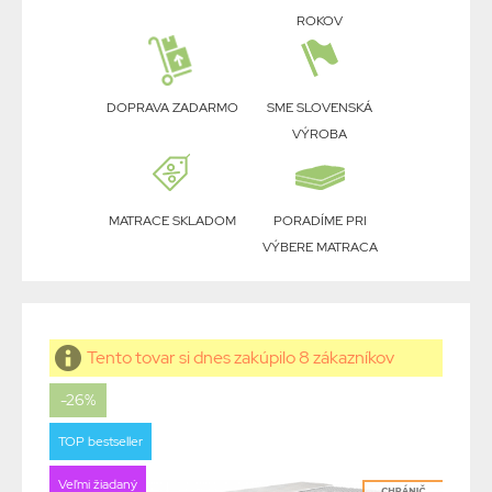
ROKOV
DOPRAVA ZADARMO
SME SLOVENSKÁ
VÝROBA
MATRACE SKLADOM
PORADÍME PRI
VÝBERE MATRACA
Tento tovar si dnes zakúpilo 8 zákazníkov
-26%
TOP bestseller
Veľmi žiadaný