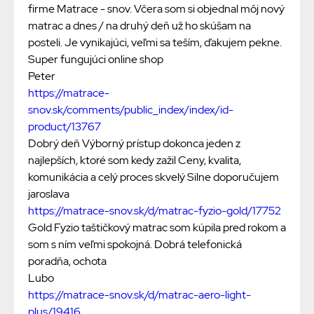
firme Matrace - snov. Včera som si objednal môj nový
matrac a dnes / na druhý deň už ho skúšam na
posteli. Je vynikajúci, veľmi sa teším, ďakujem pekne.
Super fungujúci online shop
Peter
https://matrace-
snov.sk/comments/public_index/index/id-
product/13767
Dobrý deň Výborný prístup dokonca jeden z
najlepších, ktoré som kedy zažil Ceny, kvalita,
komunikácia a celý proces skvelý Silne doporučujem
jaroslava
https://matrace-snov.sk/d/matrac-fyzio-gold/17752
Gold Fyzio taštičkový matrac som kúpila pred rokom a
som s ním veľmi spokojná. Dobrá telefonická
poradňa, ochota
Lubo
https://matrace-snov.sk/d/matrac-aero-light-
plus/19416