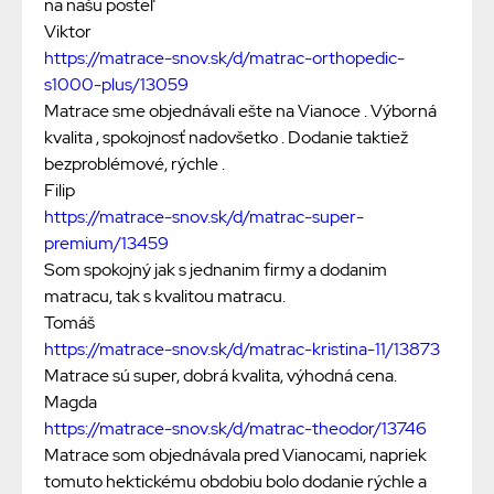
na našu posteľ
Viktor
https://matrace-snov.sk/d/matrac-orthopedic-
s1000-plus/13059
Matrace sme objednávali ešte na Vianoce . Výborná
kvalita , spokojnosť nadovšetko . Dodanie taktiež
bezproblémové, rýchle .
Filip
https://matrace-snov.sk/d/matrac-super-
premium/13459
Som spokojný jak s jednanim firmy a dodanim
matracu, tak s kvalitou matracu.
Tomáš
https://matrace-snov.sk/d/matrac-kristina-11/13873
Matrace sú super, dobrá kvalita, výhodná cena.
Magda
https://matrace-snov.sk/d/matrac-theodor/13746
Matrace som objednávala pred Vianocami, napriek
tomuto hektickému obdobiu bolo dodanie rýchle a