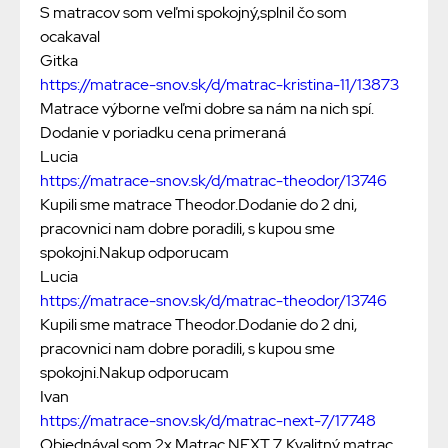
S matracov som veľmi spokojný,splnil čo som
ocakaval
Gitka
https://matrace-snov.sk/d/matrac-kristina-11/13873
Matrace výborne veľmi dobre sa nám na nich spí.
Dodanie v poriadku cena primeraná
Lucia
https://matrace-snov.sk/d/matrac-theodor/13746
Kupili sme matrace Theodor.Dodanie do 2 dni,
pracovnici nam dobre poradili, s kupou sme
spokojni.Nakup odporucam
Lucia
https://matrace-snov.sk/d/matrac-theodor/13746
Kupili sme matrace Theodor.Dodanie do 2 dni,
pracovnici nam dobre poradili, s kupou sme
spokojni.Nakup odporucam
Ivan
https://matrace-snov.sk/d/matrac-next-7/17748
Objednával som 2x Matrac NEXT 7. Kvalitný matrac,