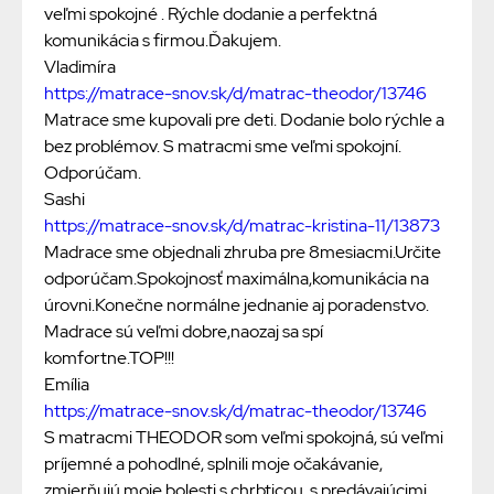
veľmi spokojné . Rýchle dodanie a perfektná
komunikácia s firmou.Ďakujem.
Vladimíra
https://matrace-snov.sk/d/matrac-theodor/13746
Matrace sme kupovali pre deti. Dodanie bolo rýchle a
bez problémov. S matracmi sme veľmi spokojní.
Odporúčam.
Sashi
https://matrace-snov.sk/d/matrac-kristina-11/13873
Madrace sme objednali zhruba pre 8mesiacmi.Určite
odporúčam.Spokojnosť maximálna,komunikácia na
úrovni.Konečne normálne jednanie aj poradenstvo.
Madrace sú veľmi dobre,naozaj sa spí
komfortne.TOP!!!
Emília
https://matrace-snov.sk/d/matrac-theodor/13746
S matracmi THEODOR som veľmi spokojná, sú veľmi
príjemné a pohodlné, splnili moje očakávanie,
zmierňujú moje bolesti s chrbticou, s predávajúcimi