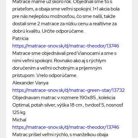
Matrace máme už skoro rok. Objednali sme to s
priateľom, a obaja sme veľmi spokojní. 1+1 akcia bola
pre nás nejlepšou možnosťou, čo sme našli, takže
dostali sme 2 matrace za nízku cenu a realtívne za
dobrú kvalitu. Určite odporúčame.
Patrícia
https://matrace-snov.sk/d/matrac-theodor/13746
Matrace sme objednávali pred Vianocami a sme s
nimi veľmi spokojní. Rovnako ako aj s rýchlym
doručením a veľmi ochotným a príjemným
prístupom. Vrelo odporúčame.
Alexander Vanya
https://matrace-snov.sk/d/matrac-green-star/13732
Objednavam matrac v rozmere 190x85 , kolekcia
Optimal, potah silver, výška 18 cm , tvrdosť 5, nosnosť
125 kg
Michal
https://matrace-snov.sk/d/matrac-theodor/13746
Matrac prišiel veľmi rýchlo, s manželkou obaja