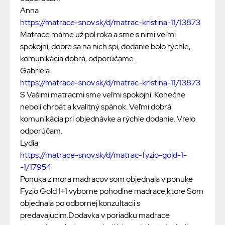
Anna
https://matrace-snov.sk/d/matrac-kristina-11/13873
Matrace máme už pol roka a sme s nimi veľmi
spokojní, dobre sa na nich spí, dodanie bolo rýchle,
komunikácia dobrá, odporúčame .
Gabriela
https://matrace-snov.sk/d/matrac-kristina-11/13873
S Vašimi matracmi sme veľmi spokojní. Konečne
nebolí chrbát a kvalitný spánok. Veľmi dobrá
komunikácia pri objednávke a rýchle dodanie. Vrelo
odporúčam.
Lydia
https://matrace-snov.sk/d/matrac-fyzio-gold-1-
-1/17954
Ponuka z mora madracov som objednala v ponuke
Fyzio Gold 1+1 vyborne pohodlne madrace,ktore Som
objednala po odbornej konzultacii s
predavajucim.Dodavka v poriadku madrace