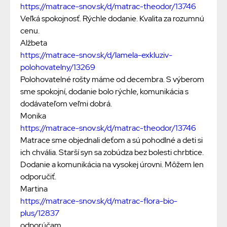
https://matrace-snov.sk/d/matrac-theodor/13746
Veľká spokojnosť. Rýchle dodanie. Kvalita za rozumnú
cenu.
Alžbeta
https://matrace-snov.sk/d/lamela-exkluziv-
polohovatelny/13269
Polohovatelné rošty máme od decembra. S výberom
sme spokojní, dodanie bolo rýchle, komunikácia s
dodávateľom veľmi dobrá.
Monika
https://matrace-snov.sk/d/matrac-theodor/13746
Matrace sme objednali deťom a sú pohodlné a deti si
ich chvália. Starší syn sa zobúdza bez bolesti chrbtice.
Dodanie a komunikácia na vysokej úrovni. Môžem len
odporučiť.
Martina
https://matrace-snov.sk/d/matrac-flora-bio-
plus/12837
odporúčam