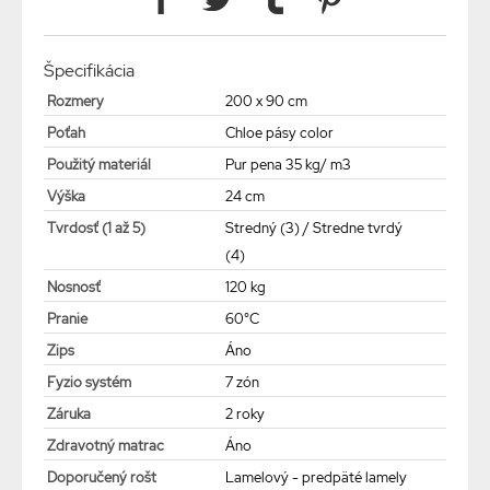
Špecifikácia
Rozmery
200 x 90 cm
Poťah
Chloe pásy color
Použitý materiál
Pur pena 35 kg/ m3
Výška
24 cm
Tvrdosť (1 až 5)
Stredný (3) / Stredne tvrdý
(4)
Nosnosť
120 kg
Pranie
60°C
Zips
Áno
Fyzio systém
7 zón
Záruka
2 roky
Zdravotný matrac
Áno
Doporučený rošt
Lamelový - predpäté lamely