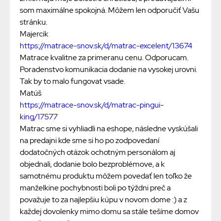
som maximálne spokojná. Môžem len odporučiť Vašu
stránku.
Majercik
https://matrace-snov.sk/d/matrac-excelent/13674
Matrace kvalitne za primeranu cenu. Odporucam.
Poradenstvo komunikacia dodanie na vysokej urovni.
Tak by to malo fungovat vsade.
Matúš
https://matrace-snov.sk/d/matrac-pingui-
king/17577
Matrac sme si vyhliadli na eshope, následne vyskúšali
na predajni kde sme si ho po zodpovedaní
dodatočných otázok ochotným personálom aj
objednali, dodanie bolo bezproblémove, a k
samotnému produktu môžem povedať len toľko že
manželkine pochybnosti boli po týždni preč a
považuje to za najlepšiu kúpu v novom dome :) a z
každej dovolenky mimo domu sa stále tešíme domov