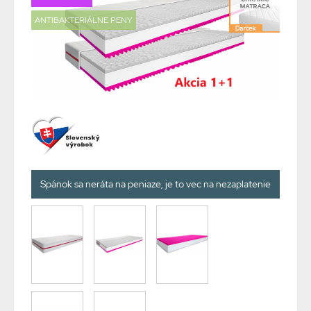
ANTIBAKTERIÁLNE PENY
Spánok sa neráta na peniaze, je to vec na nezaplatenie