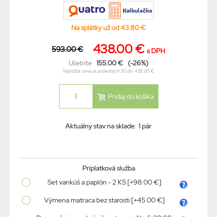
Na splátky už od 43.80 €
438.00 €
593.00 €
s DPH
155.00 €
(-26%)
Ušetríte
Najnižšia cena za posledných 30 dní: 438.00 €
Aktuálny stav na sklade:
1 pár
Príplatková služba
Set vankúš a paplón - 2 KS [+98.00 €]
Výmena matraca bez starosti [+45.00 €]