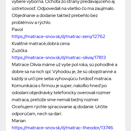
výbere výborná. Ochota zo strany predávajúceho aj
ústretovosť. Odpovedali na všetko čo ma zaujímalo.
Objednanie a dodanie taktiež prebehlo bez
problémov a rýchlo.
Pavol
https://matrace-snov.sk/d/matrac-zero/12762
Kvalitné matracé,dobrá cena
Zuzička
https://matrace-snov.sk/d/matrac-olivia/17813
Matrace Olivia máme už vyše pol roka, sú pohodlné a
dobre sa na nich spí. Výhodou je, že sú obojstranné a
každý si určí pre seba vyhovujúcu tvrdosť matraca.
Komunikácia s firmou je super, nakoľko hneď po
odoslaní objednávky telefonicky overovali rozmer
matraca, pretože sme nemali bežný rozmer.
Oceňujem rýchle spracovanie aj dodanie. Určite
odporúčam, nech sa darí.
Marian
https://matrace-snov.sk/d/matrac-theodor/13746