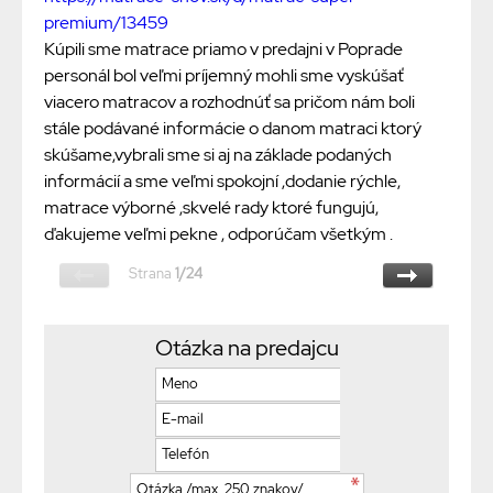
premium/13459
Kúpili sme matrace priamo v predajni v Poprade
personál bol veľmi príjemný mohli sme vyskúšať
viacero matracov a rozhodnúť sa pričom nám boli
stále podávané informácie o danom matraci ktorý
skúšame,vybrali sme si aj na základe podaných
informácií a sme veľmi spokojní ,dodanie rýchle,
matrace výborné ,skvelé rady ktoré fungujú,
ďakujeme veľmi pekne , odporúčam všetkým .
Strana
1/24
Otázka na predajcu