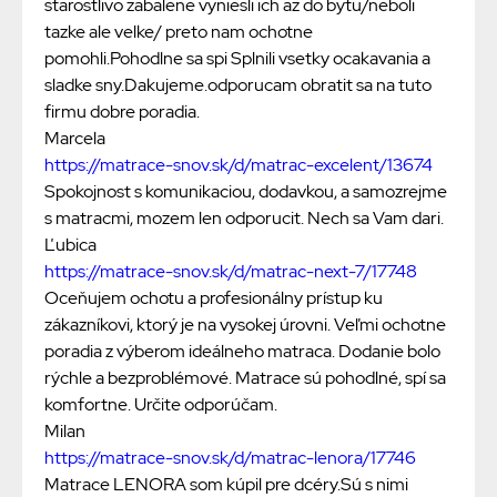
starostlivo zabalene vyniesli ich az do bytu/neboli
tazke ale velke/ preto nam ochotne
pomohli.Pohodlne sa spi Splnili vsetky ocakavania a
sladke sny.Dakujeme.odporucam obratit sa na tuto
firmu dobre poradia.
Marcela
https://matrace-snov.sk/d/matrac-excelent/13674
Spokojnost s komunikaciou, dodavkou, a samozrejme
s matracmi, mozem len odporucit. Nech sa Vam dari.
Ľubica
https://matrace-snov.sk/d/matrac-next-7/17748
Oceňujem ochotu a profesionálny prístup ku
zákazníkovi, ktorý je na vysokej úrovni. Veľmi ochotne
poradia z výberom ideálneho matraca. Dodanie bolo
rýchle a bezproblémové. Matrace sú pohodlné, spí sa
komfortne. Určite odporúčam.
Milan
https://matrace-snov.sk/d/matrac-lenora/17746
Matrace LENORA som kúpil pre dcéry.Sú s nimi