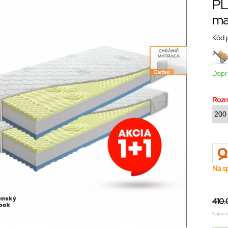
PL
ma
Kód 
Dopr
Roz
Na s
410.
Najnižš