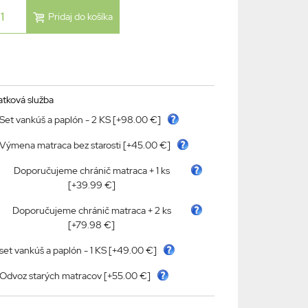
atková služba
Set vankúš a paplón - 2 KS [+98.00 €]
Výmena matraca bez starosti [+45.00 €]
Doporučujeme chránič matraca + 1 ks
[+39.99 €]
Doporučujeme chránič matraca + 2 ks
[+79.98 €]
set vankúš a paplón - 1 KS [+49.00 €]
Odvoz starých matracov [+55.00 €]