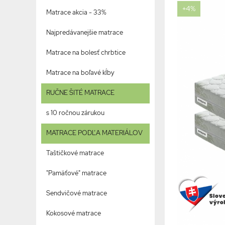
+4%
Matrace akcia - 33%
Najpredávanejšie matrace
Matrace na bolesť chrbtice
Matrace na boľavé kĺby
RUČNE ŠITÉ MATRACE
s 10 ročnou zárukou
MATRACE PODĽA MATERIÁLOV
Taštičkové matrace
"Pamäťové" matrace
Sendvičové matrace
Kokosové matrace