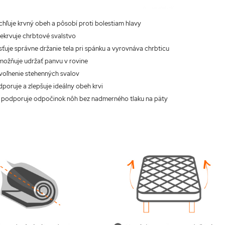
ýchľuje krvný obeh a pôsobí proti bolestiam hlavy
rekrvuje chrbtové svalstvo
isťuje správne držanie tela pri spánku a vyrovnáva chrbticu
umožňuje udržať panvu v rovine
uvoľnenie stehenných svalov
dporuje a zlepšuje ideálny obeh krvi
: podporuje odpočinok nôh bez nadmerného tlaku na päty