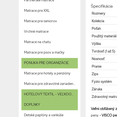
Partnerské matrace
Špecifikácia
Matrace pre XXL
Rozmery
Matrace pre seniorov
Kolekcia
Poťah
Vrchné matrace
Použitý materiál
Matrace na chatu
Výška
Tvrdosť (1 až 5)
Matrace pre psov a mačky
Nosnosť
PONUKA PRE ORGANIZÁCIE
Pranie
Matrace pre hotely a penzióny
Zips
Fyzio systém
Matrace pre zdravotné zariadenia
Záruka
HOTELOVÝ TEXTIL - VEĽKOOBCHOD
Zdravotný matr
DOPLNKY
Veľmi obľúbený 
Detské paplóny a vankúše
peny. •
VISCO pe