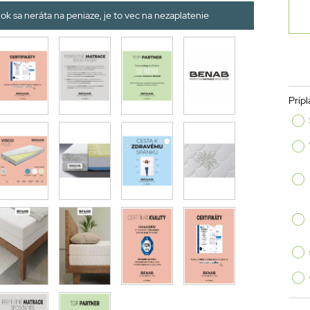
ok sa neráta na peniaze, je to vec na nezaplatenie
Prípl