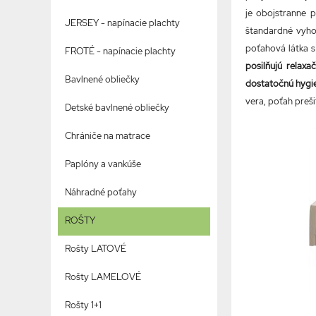
je obojstranne 
JERSEY - napínacie plachty
štandardné vyho
poťahová látka s
FROTÉ - napínacie plachty
posilňujú relaxa
Bavlnené obliečky
dostatočnú hygi
vera, poťah preš
Detské bavlnené obliečky
Chrániče na matrace
Paplóny a vankúše
Náhradné poťahy
ROŠTY
Rošty LATOVÉ
Rošty LAMELOVÉ
Rošty 1+1