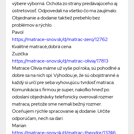
výbere výborná. Ochota zo strany predávajúceho aj
ústretovosť. Odpovedali na všetko čo ma zaujímalo.
Objednanie a dodanie taktiež prebehlo bez
problémov a rýchlo.
Pavol
https://matrace-snov.sk/d/matrac-zero/12762
Kvalitné matracé,dobrá cena
Zuzička
https://matrace-snov.sk/d/matrac-olivia/17813
Matrace Olivia máme už vyše pol roka, sú pohodlné a
dobre sa na nich spí. Výhodou je, že sú obojstranné a
každý si určí pre seba vyhovujúcu tvrdosť matraca.
Komunikácia s firmou je super, nakoľko hneď po
odoslaní objednávky telefonicky overovali rozmer
matraca, pretože sme nemali bežný rozmer.
Oceňujem rýchle spracovanie aj dodanie. Určite
odporúčam, nech sa darí.
Marian
https://matrace-snov.sk/d/matrac-theodor/13746