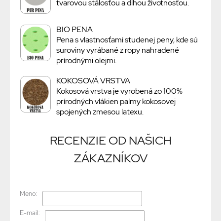
tvarovou stálosťou a dlhou životnosťou.
BIO PENA
Pena s vlastnosťami studenej peny, kde sú
suroviny vyrábané z ropy nahradené
prírodnými olejmi.
KOKOSOVÁ VRSTVA
Kokosová vrstva je vyrobená zo 100%
prírodných vlákien palmy kokosovej
spojených zmesou latexu.
RECENZIE OD NAŠICH
ZÁKAZNÍKOV
Meno:
E-mail: