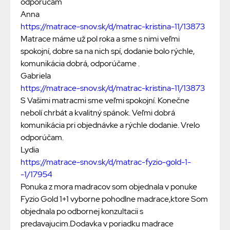
odporúčam
Anna
https://matrace-snov.sk/d/matrac-kristina-11/13873
Matrace máme už pol roka a sme s nimi veľmi
spokojní, dobre sa na nich spí, dodanie bolo rýchle,
komunikácia dobrá, odporúčame .
Gabriela
https://matrace-snov.sk/d/matrac-kristina-11/13873
S Vašimi matracmi sme veľmi spokojní. Konečne
nebolí chrbát a kvalitný spánok. Veľmi dobrá
komunikácia pri objednávke a rýchle dodanie. Vrelo
odporúčam.
Lydia
https://matrace-snov.sk/d/matrac-fyzio-gold-1-
-1/17954
Ponuka z mora madracov som objednala v ponuke
Fyzio Gold 1+1 vyborne pohodlne madrace,ktore Som
objednala po odbornej konzultacii s
predavajucim.Dodavka v poriadku madrace