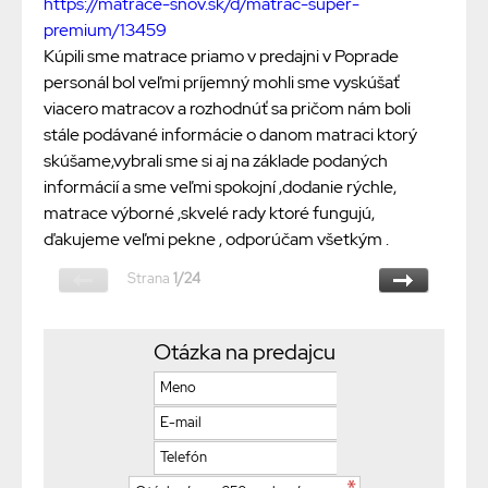
https://matrace-snov.sk/d/matrac-super-
premium/13459
Kúpili sme matrace priamo v predajni v Poprade
personál bol veľmi príjemný mohli sme vyskúšať
viacero matracov a rozhodnúť sa pričom nám boli
stále podávané informácie o danom matraci ktorý
skúšame,vybrali sme si aj na základe podaných
informácií a sme veľmi spokojní ,dodanie rýchle,
matrace výborné ,skvelé rady ktoré fungujú,
ďakujeme veľmi pekne , odporúčam všetkým .
Strana
1/24
Otázka na predajcu