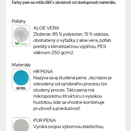
Farby pien sa môžu líšiť v závislosti od dostupnosti materiálu.
Poťahy
ALOE VERA
Zloženie: 85 % polyester; 15 % viskóza,
obohatený o výťažky z aloe vera, poťah
prešitý s klimatizačnou výplňou, PES
vláknom 250 gr/m2
Materiály
HR PENA
Nazýva sa aj studená pena. Jej názov je
odvodený od výrobného procesu tzv.
studený proces. Táto pena má
mikroporéznu štruktúru s vysokou
hustotou, kde sa vhodne kombinuje
pružnosť a priedušnosť.
PUR PENA
Vyniká svojou výbornou elasticitou,