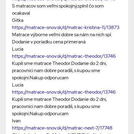
S matracov som veľmi spokojný,splnil čo som
ocakaval
Gitka
https://matrace-snov.sk/d/matrac-kristina-11/13873
Matrace výborne veľmi dobre sa nám na nich spí.
Dodanie v poriadku cena primeraná
Lucia
https://matrace-snov.sk/d/matrac-theodor/13746
Kupili sme matrace Theodor.Dodanie do 2 dni,
pracovnici nam dobre poradili, s kupou sme
spokojni.Nakup odporucam
Lucia
https://matrace-snov.sk/d/matrac-theodor/13746
Kupili sme matrace Theodor.Dodanie do 2 dni,
pracovnici nam dobre poradili, s kupou sme
spokojni.Nakup odporucam
Ivan
https://matrace-snov.sk/d/matrac-next-7/17748