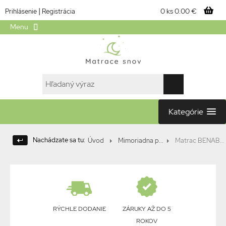
|
0 ks
0.00 €
Prihlásenie
Registrácia
Menu
Kategórie
Nachádzate sa tu:
Úvod
Mimoriadna p...
Matrac BENAB...
RÝCHLE DODANIE
ZÁRUKY AŽ DO 5
ROKOV