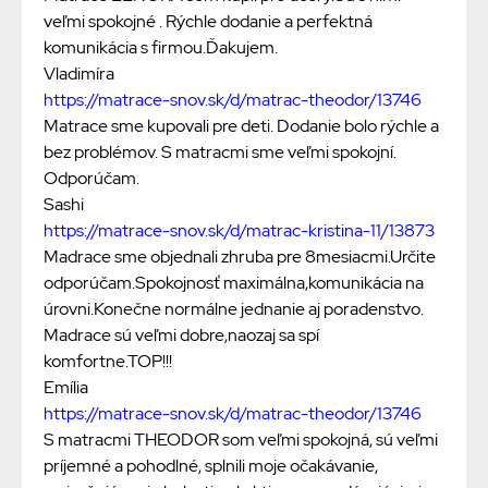
veľmi spokojné . Rýchle dodanie a perfektná
komunikácia s firmou.Ďakujem.
Vladimíra
https://matrace-snov.sk/d/matrac-theodor/13746
Matrace sme kupovali pre deti. Dodanie bolo rýchle a
bez problémov. S matracmi sme veľmi spokojní.
Odporúčam.
Sashi
https://matrace-snov.sk/d/matrac-kristina-11/13873
Madrace sme objednali zhruba pre 8mesiacmi.Určite
odporúčam.Spokojnosť maximálna,komunikácia na
úrovni.Konečne normálne jednanie aj poradenstvo.
Madrace sú veľmi dobre,naozaj sa spí
komfortne.TOP!!!
Emília
https://matrace-snov.sk/d/matrac-theodor/13746
S matracmi THEODOR som veľmi spokojná, sú veľmi
príjemné a pohodlné, splnili moje očakávanie,