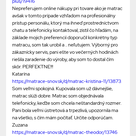
plus/19416
Nepreferujem online nákupy pri tovare ako je matrac
avšak v tomto prípade vzhľadom na profesionálny
prístup personálu, ktorý ma ihneď prostredníctvom
chatu a telefonicky kontaktoval, zistil čo hľadám, na
základe mojich preferencií doporučil konkrétny typ
matracu, som tak urobil a .. neľutujem. Výborný pro
zákaznícky servis, pani ešte vo večerných hodinách
riešila zaradenie do výroby, aby som to dostal čím
skôr. PERFEKTNE!!!
Katarína
https://matrace-snov.sk/d/matrac-kristina-11/13873
Som veľmi spokojná. Kupovala som už dávnejšie,
matrac slúži dobre. Matrac som objednávala
telefonicky, keďže som chcela neštandardný rozmer.
Pani bola veľmi ústretová a trpezlivá, upozornila ma
na všetko, s čím mám počítať. Určite odporúčam.
Zuzana
https://matrace-snov.sk/d/matrac-theodor/13746