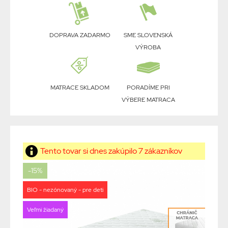
DOPRAVA ZADARMO
SME SLOVENSKÁ
VÝROBA
MATRACE SKLADOM
PORADÍME PRI
VÝBERE MATRACA
Tento tovar si dnes zakúpilo 7 zákazníkov
-15%
BIO - nezónovaný - pre deti
Veľmi žiadaný