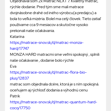
Objednával som 2x Matrac NEXT 7. Kvalitný matrac,
rýchle dodanie. Pred tým sme mali matrace
dvojnásobne drahé od iného výrobcu(a predajcu) a
bola to veľká mizéria. Bolel ma celý človek. Tieto zatiaľ
používame cca 9 mesiacov a skutočne vysoko
prekonali naše očakávania.
Katarína
https://matrace-snov.sk/d/matrac-monza-
hard/17747
MONZA HARD matracmi sme veľmi spokojný , splnili
naše očakávanie , dodanie bolo rýchle
Eva
https://matrace-snov.sk/d/matrac-flora-bio-
plus/12837
matrac som objednala dcére, ktorá je s ním spokojná.
oceňujem aj rýchlosť dodania a výhodnú cenu
Patrik
https://matrace-snov.sk/d/matrac-quantum-hard-
coco/17750