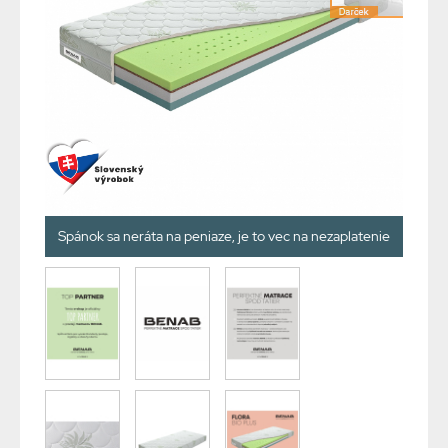
Spánok sa neráta na peniaze, je to vec na nezaplatenie