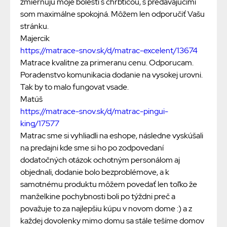
zmierňujú moje bolesti s chrbticou, s predávajúcimi
som maximálne spokojná. Môžem len odporučiť Vašu
stránku.
Majercik
https://matrace-snov.sk/d/matrac-excelent/13674
Matrace kvalitne za primeranu cenu. Odporucam.
Poradenstvo komunikacia dodanie na vysokej urovni.
Tak by to malo fungovat vsade.
Matúš
https://matrace-snov.sk/d/matrac-pingui-
king/17577
Matrac sme si vyhliadli na eshope, následne vyskúšali
na predajni kde sme si ho po zodpovedaní
dodatočných otázok ochotným personálom aj
objednali, dodanie bolo bezproblémove, a k
samotnému produktu môžem povedať len toľko že
manželkine pochybnosti boli po týždni preč a
považuje to za najlepšiu kúpu v novom dome :) a z
každej dovolenky mimo domu sa stále tešíme domov