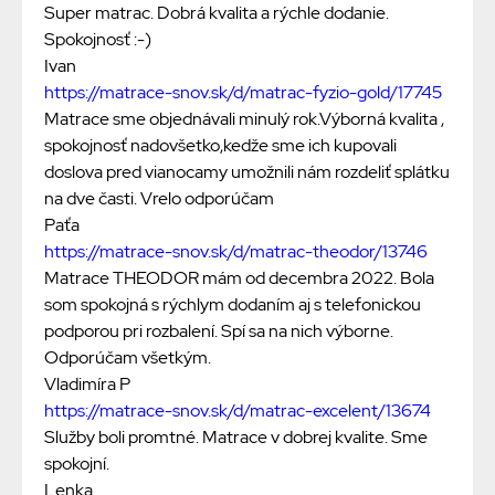
Super matrac. Dobrá kvalita a rýchle dodanie.
Spokojnosť :-)
Ivan
https://matrace-snov.sk/d/matrac-fyzio-gold/17745
Matrace sme objednávali minulý rok.Výborná kvalita ,
spokojnosť nadovšetko,kedže sme ich kupovali
doslova pred vianocamy umožnili nám rozdeliť splátku
na dve časti. Vrelo odporúčam
Paťa
https://matrace-snov.sk/d/matrac-theodor/13746
Matrace THEODOR mám od decembra 2022. Bola
som spokojná s rýchlym dodaním aj s telefonickou
podporou pri rozbalení. Spí sa na nich výborne.
Odporúčam všetkým.
Vladimíra P
https://matrace-snov.sk/d/matrac-excelent/13674
Služby boli promtné. Matrace v dobrej kvalite. Sme
spokojní.
Lenka