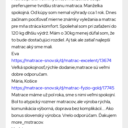
preferujeme tvrdšiu stranu matraca. Manželka
spokojná. Od kúpy som nemal výhrady cca 1 rok. Dnes
začínam pociťovať mierne známky vyležania a matrac
pre mňa stráca komfort. Spoliehal som pri zaťažení do
120 kg dlhšiu výdrž. Mám o 30kg menej dúfal som, že
to bude dostačujúci rozdiel. Aj tak ale zatiaľ najlepší
matrac aký sme mali.
Eva
https://matrace-snov.sk/d/matrac-excelent/13674
Veľká spokojnosť,rýchle dodanie,matrace sú veľmi
dobre odporučam.
Mária, Košice
https://matrace-snov.sk/d/matrac-fyzio-gold/17745
Matrace máme už pol roka, sme s nimi veľmi spokojní.
Bol to atypický rozmer matracov, ale výroba rýchla,
komunikácia výborná, doprava bez komplikácií.... Ako
bonus slovenský výrobca. Vrelo odporúčam. Ďakujem
more_mstracov.