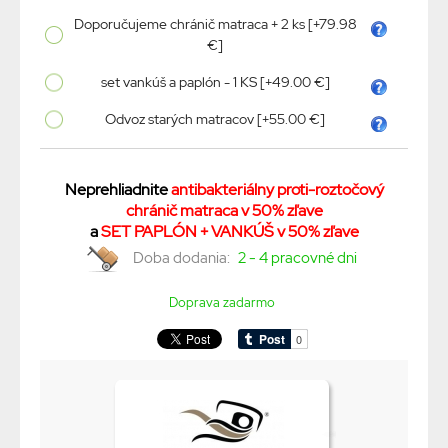
Doporučujeme chránič matraca + 2 ks [+79.98
€]
set vankúš a paplón - 1 KS [+49.00 €]
Odvoz starých matracov [+55.00 €]
Neprehliadnite
antibakteriálny proti-roztočový
chránič matraca v 50% zľave
a
SET PAPLÓN + VANKÚŠ v 50% zľave
Doba dodania:
2 - 4 pracovné dni
Doprava zadarmo