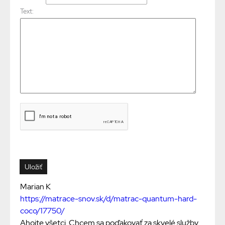
Text:
Marian K
https://matrace-snov.sk/d/matrac-quantum-hard-
coco/17750/
Ahojte všetci. Chcem sa poďakovať za skvelé služby