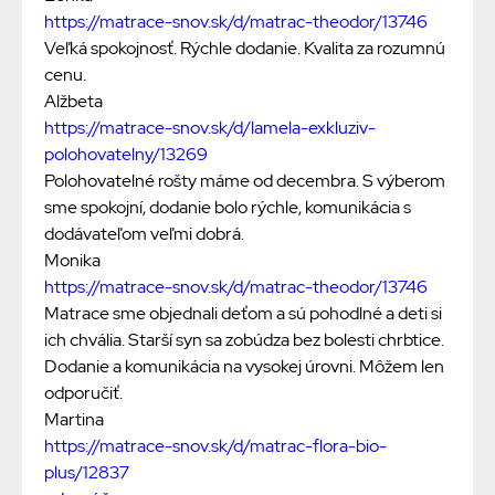
https://matrace-snov.sk/d/matrac-theodor/13746
Veľká spokojnosť. Rýchle dodanie. Kvalita za rozumnú
cenu.
Alžbeta
https://matrace-snov.sk/d/lamela-exkluziv-
polohovatelny/13269
Polohovatelné rošty máme od decembra. S výberom
sme spokojní, dodanie bolo rýchle, komunikácia s
dodávateľom veľmi dobrá.
Monika
https://matrace-snov.sk/d/matrac-theodor/13746
Matrace sme objednali deťom a sú pohodlné a deti si
ich chvália. Starší syn sa zobúdza bez bolesti chrbtice.
Dodanie a komunikácia na vysokej úrovni. Môžem len
odporučiť.
Martina
https://matrace-snov.sk/d/matrac-flora-bio-
plus/12837