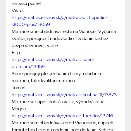
na našu posteľ
Viktor
https://matrace-snov.sk/d/matrac-orthopedic-
s1000-plus/13059
Matrace sme objednávali ešte na Vianoce . Výborná
kvalita , spokojnosť nadovšetko . Dodanie taktiež
bezproblémové, rýchle .
Filip
https://matrace-snov.sk/d/matrac-super-
premium/13459
Som spokojný jak s jednanim firmy a dodanim
matracu, tak s kvalitou matracu.
Tomáš
https://matrace-snov.sk/d/matrac-kristina-11/13873
Matrace sú super, dobrá kvalita, výhodná cena.
Magda
https://matrace-snov.sk/d/matrac-theodor/13746
Matrace som objednávala pred Vianocami, napriek
tomuto hektickému obdobiu bolo dodanie rýchle a