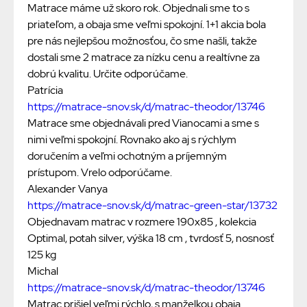
Matrace máme už skoro rok. Objednali sme to s
priateľom, a obaja sme veľmi spokojní. 1+1 akcia bola
pre nás nejlepšou možnosťou, čo sme našli, takže
dostali sme 2 matrace za nízku cenu a realtívne za
dobrú kvalitu. Určite odporúčame.
Patrícia
https://matrace-snov.sk/d/matrac-theodor/13746
Matrace sme objednávali pred Vianocami a sme s
nimi veľmi spokojní. Rovnako ako aj s rýchlym
doručením a veľmi ochotným a príjemným
prístupom. Vrelo odporúčame.
Alexander Vanya
https://matrace-snov.sk/d/matrac-green-star/13732
Objednavam matrac v rozmere 190x85 , kolekcia
Optimal, potah silver, výška 18 cm , tvrdosť 5, nosnosť
125 kg
Michal
https://matrace-snov.sk/d/matrac-theodor/13746
Matrac prišiel veľmi rýchlo, s manželkou obaja