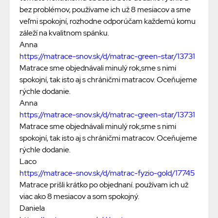
bez problémov, používame ich už 8 mesiacov a sme
veľmi spokojní, rozhodne odporúčam každemú komu
záleží na kvalitnom spánku.
Anna
https://matrace-snov.sk/d/matrac-green-star/13731
Matrace sme objednávali minulý rok,sme s nimi
spokojní, tak isto aj s chráničmi matracov. Oceňujeme
rýchle dodanie.
Anna
https://matrace-snov.sk/d/matrac-green-star/13731
Matrace sme objednávali minulý rok,sme s nimi
spokojní, tak isto aj s chráničmi matracov. Oceňujeme
rýchle dodanie.
Laco
https://matrace-snov.sk/d/matrac-fyzio-gold/17745
Matrace prišli krátko po objednaní. používam ich už
viac ako 8 mesiacov a som spokojný.
Daniela