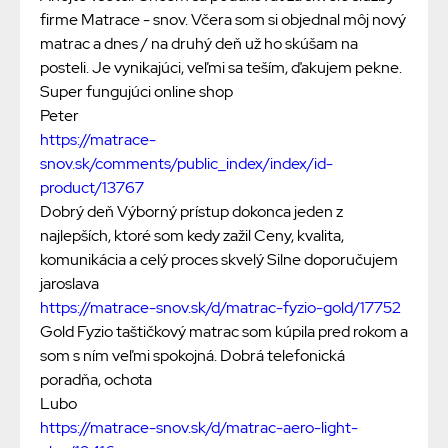
firme Matrace - snov. Včera som si objednal môj nový
matrac a dnes / na druhý deň už ho skúšam na
posteli. Je vynikajúci, veľmi sa teším, ďakujem pekne.
Super fungujúci online shop
Peter
https://matrace-
snov.sk/comments/public_index/index/id-
product/13767
Dobrý deň Výborný prístup dokonca jeden z
najlepších, ktoré som kedy zažil Ceny, kvalita,
komunikácia a celý proces skvelý Silne doporučujem
jaroslava
https://matrace-snov.sk/d/matrac-fyzio-gold/17752
Gold Fyzio taštičkový matrac som kúpila pred rokom a
som s ním veľmi spokojná. Dobrá telefonická
poradňa, ochota
Lubo
https://matrace-snov.sk/d/matrac-aero-light-