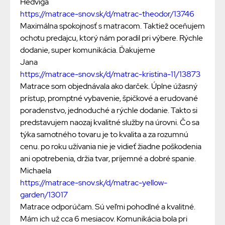
Hedviga
https://matrace-snov.sk/d/matrac-theodor/13746
Maximálna spokojnosť s matracom. Taktiež oceňujem
ochotu predajcu, ktorý nám poradil pri výbere. Rýchle
dodanie, super komunikácia. Ďakujeme
Jana
https://matrace-snov.sk/d/matrac-kristina-11/13873
Matrace som objednávala ako darček. Úplne úžasný
prístup, promptné vybavenie, špičkové a erudované
poradenstvo, jednoduché a rýchle dodanie. Takto si
predstavujem naozaj kvalitné služby na úrovni. Čo sa
týka samotného tovaru je to kvalita a za rozumnú
cenu. po roku užívania nie je vidieť žiadne poškodenia
ani opotrebenia, držia tvar, príjemné a dobré spanie.
Michaela
https://matrace-snov.sk/d/matrac-yellow-
garden/13017
Matrace odporúčam. Sú veľmi pohodlné a kvalitné.
Mám ich už cca 6 mesiacov. Komunikácia bola pri