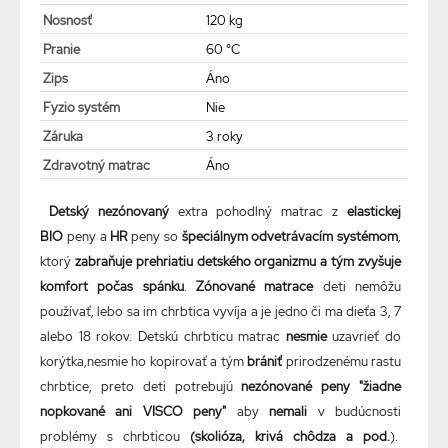
Nosnosť
120 kg
Pranie
60 °C
Zips
Áno
Fyzio systém
Nie
Záruka
3 roky
Zdravotný matrac
Áno
Detský nezónovaný
extra pohodlný matrac z
elastickej
BIO
peny a
HR
peny so
špeciálnym odvetrávacím systémom
,
ktorý
zabraňuje prehriatiu detského organizmu a tým zvyšuje
komfort počas spánku
.
Zónované matrace
deti nemôžu
používať, lebo sa im chrbtica vyvíja a je jedno či ma dieťa 3, 7
alebo 18 rokov. Detskú chrbticu matrac
nesmie
uzavrieť do
korýtka,nesmie ho kopirovať a tým
brániť
prirodzenému rastu
chrbtice, preto deti potrebujú
nezónované peny "žiadne
nopkované ani VISCO peny"
aby
nemali
v budúcnosti
problémy s chrbticou
(skolióza, krivá chôdza a pod.
).