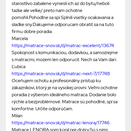
starostlivo zabalene vyniesli ich az do bytu/neboli
tazke ale velke/ preto nam ochotne
pomohli.Pohodlne sa spi Splnili vsetky ocakavania a
sladke sny.Dakujeme.odporucam obratit sa na tuto
firmu dobre poradia.
Marcela
https://matrace-snov.sk/d/matrac-excelent/13674
Spokojnost s komunikaciou, dodavkou, a samozrejme
s matracmi, mozem len odporucit. Nech sa Vam dari.
Ľubica
https://matrace-snov.sk/d/matrac-next-7/17748
Oceňujem ochotu a profesionálny prístup ku
zákazníkovi, ktorý je na vysokej úrovni. Veľmi ochotne
poradia z výberom ideálneho matraca. Dodanie bolo
rýchle a bezproblémové. Matrace sú pohodlné, spí sa
komfortne. Určite odporúčam.
Milan
https://matrace-snov.sk/d/matrac-lenora/17746
Matrace LENORA som kúpil pre dcéry.Sú s nimi