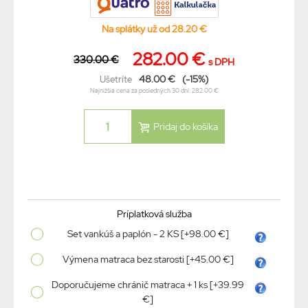
Na splátky už od 28.20 €
282.00 €
330.00 €
s DPH
48.00 €
(-15%)
Ušetríte
Najnižšia cena za posledných 30 dní: 282.00 €
Príplatková služba
Set vankúš a paplón - 2 KS [+98.00 €]
Výmena matraca bez starosti [+45.00 €]
Doporučujeme chránič matraca + 1 ks [+39.99
€]