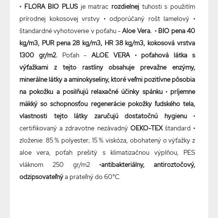
•
FLORA BIO PLUS
je matrac
rozdielnej
tuhosti s použitím
prírodnej kokosovej vrstvy • odporúčaný rošt lamelový •
štandardné vyhotovenie v poťahu -
Aloe Vera.
•
BIO pena 40
kg/m3, PUR pena 28 kg/m3, HR 38 kg/m3, kokosová vrstva
1300 gr/m2.
Poťah -
ALOE VERA
•
poťahová látka s
výťažkami z tejto rastliny obsahuje prevažne enzýmy,
minerálne látky a aminokyseliny, ktoré veľmi pozitívne pôsobia
na pokožku a posilňujú relaxačné účinky spánku
•
príjemne
mäkký so schopnosťou regenerácie pokožky ľudského tela,
vlastnosti tejto látky zaručujú dostatočnú hygienu
•
certifikovaný a zdravotne nezávadný
OEKO-TEX
štandard •
zloženie: 85 % polyester; 15 % viskóza, obohatený o výťažky z
aloe vera, poťah prešitý s klimatizačnou výplňou, PES
vláknom 250 gr/m2 •
antibakteriálny, antiroztočový,
odzipsovateľný
a prateľný do 60°C.