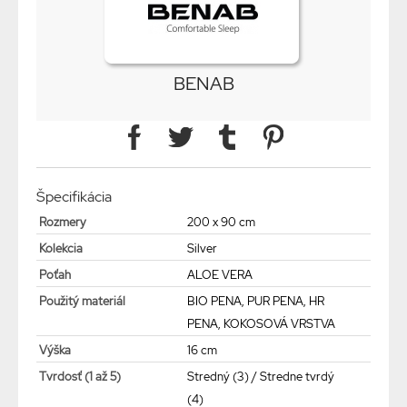
BENAB
Špecifikácia
Rozmery
200 x 90 cm
Kolekcia
Silver
Poťah
ALOE VERA
Použitý materiál
BIO PENA, PUR PENA, HR
PENA, KOKOSOVÁ VRSTVA
Výška
16 cm
Tvrdosť (1 až 5)
Stredný (3) / Stredne tvrdý
(4)