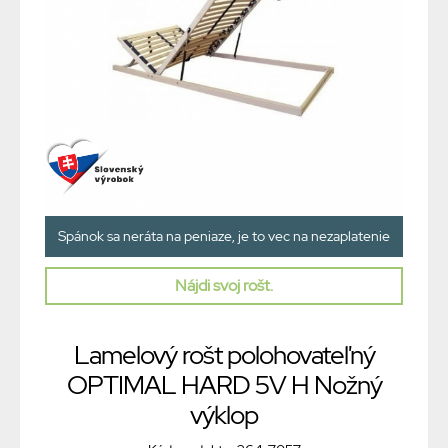
Spánok sa neráta na peniaze, je to vec na nezaplatenie
Nájdi svoj rošt.
Lamelový rošt polohovateľný
OPTIMAL HARD 5V H Nožný
výklop