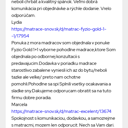
nebolí chrbát a kvalitný spánok. Veľmi dobrá
komunikácia pri objednávke a rýchle dodanie. Vrelo
odporúčam.
Lydia
https://matrace-snov.sk/d/matrac-fyzio-gold-1-
-1/17954
Ponuka z mora madracov som objednala v ponuke
Fyzio Gold 1+1 vyborne pohodlne madrace,ktore Som
objednala po odbornej konzultacii s
predavajucim.Dodavka v poriadku madrace
starostlivo zabalene vyniesli ich az do bytu/neboli
tazke ale velke/ preto nam ochotne
pomohli.Pohodlne sa spi Splnili vsetky ocakavania a
sladke sny.Dakujeme.odporucam obratit sa na tuto
firmu dobre poradia.
Marcela
https://matrace-snov.sk/d/matrac-excelent/13674
Spokojnost s komunikaciou, dodavkou, a samozrejme
s matracmi, mozem len odporucit. Nech sa Vam dari.