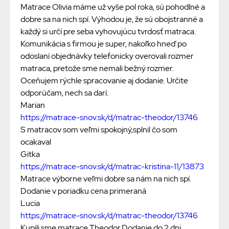
Matrace Olivia máme už vyše pol roka, sú pohodlné a
dobre sa na nich spí. Výhodou je, že sú obojstranné a
každý si určí pre seba vyhovujúcu tvrdosť matraca.
Komunikácia s firmou je super, nakoľko hneď po
odoslaní objednávky telefonicky overovali rozmer
matraca, pretože sme nemali bežný rozmer.
Oceňujem rýchle spracovanie aj dodanie. Určite
odporúčam, nech sa darí.
Marian
https://matrace-snov.sk/d/matrac-theodor/13746
S matracov som veľmi spokojný,splnil čo som
ocakaval
Gitka
https://matrace-snov.sk/d/matrac-kristina-11/13873
Matrace výborne veľmi dobre sa nám na nich spí.
Dodanie v poriadku cena primeraná
Lucia
https://matrace-snov.sk/d/matrac-theodor/13746
Kupili sme matrace Theodor.Dodanie do 2 dni,