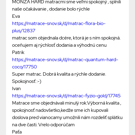
MONZA HARD matracmi sme veľmi spokojný , splnili
naše očakávanie , dodanie bolo rýchle
Eva
https://matrace-snov.sk/d/matrac-flora-bio-
plus/12837
matrac som objednala dcére, ktorá je s ním spokojná.
oceňujem aj rýchlosť dodania a výhodnú cenu
Patrik
https://matrace-snov.sk/d/matrac-quantum-hard-
coco/17750
Super matrac. Dobrá kvalita a rýchle dodanie.
Spokojnosť :-)
Ivan
https://matrace-snov.sk/d/matrac-fyzio-gold/17745
Matrace sme objednávali minulý rok.Výborná kvalita ,
spokojnosť nadovšetko,kedže sme ich kupovali
doslova pred vianocamy umožnili nám rozdeliť splátku
na dve časti. Vrelo odporúčam
Paťa