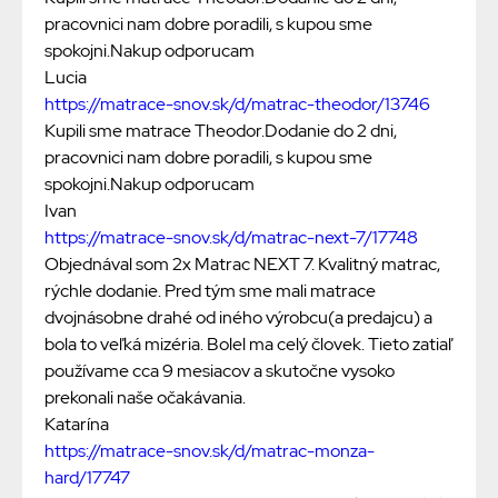
pracovnici nam dobre poradili, s kupou sme
spokojni.Nakup odporucam
Lucia
https://matrace-snov.sk/d/matrac-theodor/13746
Kupili sme matrace Theodor.Dodanie do 2 dni,
pracovnici nam dobre poradili, s kupou sme
spokojni.Nakup odporucam
Ivan
https://matrace-snov.sk/d/matrac-next-7/17748
Objednával som 2x Matrac NEXT 7. Kvalitný matrac,
rýchle dodanie. Pred tým sme mali matrace
dvojnásobne drahé od iného výrobcu(a predajcu) a
bola to veľká mizéria. Bolel ma celý človek. Tieto zatiaľ
používame cca 9 mesiacov a skutočne vysoko
prekonali naše očakávania.
Katarína
https://matrace-snov.sk/d/matrac-monza-
hard/17747