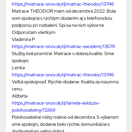
https://matrace-snov.sk/d/matrac-theodor/13746
Matrace THEODOR mám od decembra 2022. Bola
som spokojná s rýchlym dodaním aj s telefonickou
podporou pri rozbalení. Spí sa na nich výborne.
Odporúčam všetkým.
Vladimíra P
https://matrace-snov.sk/d/matrac-excelent/13674
Služby boli promtné. Matrace v dobrej kvalite. Sme
spokojní.
Lenka
https://matrace-snov.sk/d/matrac-theodor/13746
Veľká spokojnosť. Rýchle dodanie. Kvalita za rozumnú
cenu.
Alžbeta
https://matrace-snov.sk/d/lamela-exkluziv-
polohovatelny/13269
Polohovatelné rošty máme od decembra. S výberom
sme spokojní, dodanie bolo rýchle, komunikácia s
dodávateľom veľmi dobrá.