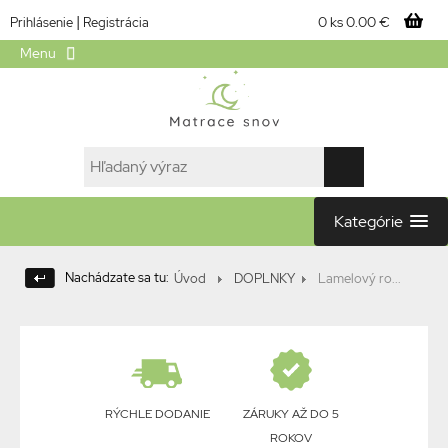
|
0 ks
0.00 €
Prihlásenie
Registrácia
Menu
Kategórie
Nachádzate sa tu:
Úvod
DOPLNKY
Lamelový ro...
RÝCHLE DODANIE
ZÁRUKY AŽ DO 5
ROKOV