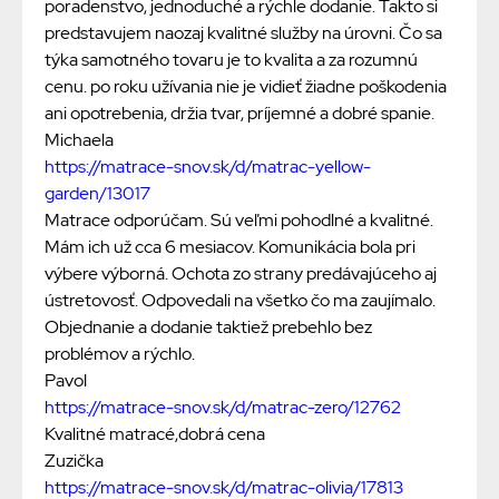
poradenstvo, jednoduché a rýchle dodanie. Takto si
predstavujem naozaj kvalitné služby na úrovni. Čo sa
týka samotného tovaru je to kvalita a za rozumnú
cenu. po roku užívania nie je vidieť žiadne poškodenia
ani opotrebenia, držia tvar, príjemné a dobré spanie.
Michaela
https://matrace-snov.sk/d/matrac-yellow-
garden/13017
Matrace odporúčam. Sú veľmi pohodlné a kvalitné.
Mám ich už cca 6 mesiacov. Komunikácia bola pri
výbere výborná. Ochota zo strany predávajúceho aj
ústretovosť. Odpovedali na všetko čo ma zaujímalo.
Objednanie a dodanie taktiež prebehlo bez
problémov a rýchlo.
Pavol
https://matrace-snov.sk/d/matrac-zero/12762
Kvalitné matracé,dobrá cena
Zuzička
https://matrace-snov.sk/d/matrac-olivia/17813