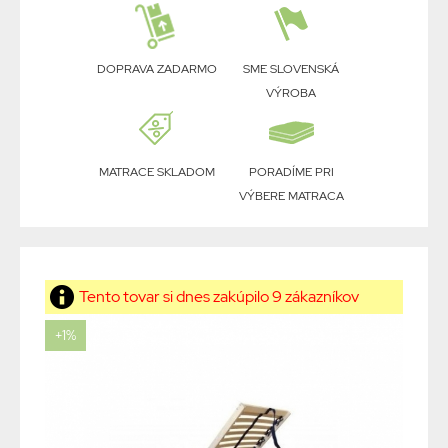
DOPRAVA ZADARMO
SME SLOVENSKÁ
VÝROBA
MATRACE SKLADOM
PORADÍME PRI
VÝBERE MATRACA
Tento tovar si dnes zakúpilo 9 zákazníkov
+1%