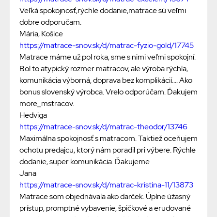
Veľká spokojnosť,rýchle dodanie,matrace sú veľmi
dobre odporučam.
Mária, Košice
https://matrace-snov.sk/d/matrac-fyzio-gold/17745
Matrace máme už pol roka, sme s nimi veľmi spokojní.
Bol to atypický rozmer matracov, ale výroba rýchla,
komunikácia výborná, doprava bez komplikácií.... Ako
bonus slovenský výrobca. Vrelo odporúčam. Ďakujem
more_mstracov.
Hedviga
https://matrace-snov.sk/d/matrac-theodor/13746
Maximálna spokojnosť s matracom. Taktiež oceňujem
ochotu predajcu, ktorý nám poradil pri výbere. Rýchle
dodanie, super komunikácia. Ďakujeme
Jana
https://matrace-snov.sk/d/matrac-kristina-11/13873
Matrace som objednávala ako darček. Úplne úžasný
prístup, promptné vybavenie, špičkové a erudované