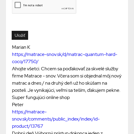
Marian K
https://matrace-snov.sk/d/matrac-quantum-hard-
coco/17750/
Ahojte všetci. Chcem sa poďakovať za skvelé služby
firme Matrace - snov. Včera som si objednal môj nový
matrac a dnes / na druhý deň už ho skúšam na
posteli. Je vynikajúci, veľmi sa teším, ďakujem pekne.
Super fungujúci online shop
Peter
https://matrace-
snov.sk/comments/public_index/index/id-
product/13767
Dobrý deň Výborný prístup dokonca jeden z