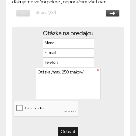
ďakujeme veľmi pekne , odporúčam všetkým .
Strana
1/24
Otázka na predajcu