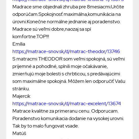
Madrace sme objednali zhruba pre 8mesiacmi.Určite
odporúčam.Spokojnosť maximálna,komunikácia na
úrovni.Konečne normálne jednanie aj poradenstvo.
Madrace sú veľmi dobre,naozaj sa spí
komfortne.TOP!!!
Emília
https://matrace-snov.sk/d/matrac-theodor/13746
S matracmi THEODOR som veľmi spokojná, sú veľmi
príjemné a pohodlné, splnili moje očakávanie,
zmierňujú moje bolesti s chrbticou, s predávajúcimi
som maximálne spokojná. Môžem len odporučiť Vašu
stránku.
Majercik
https://matrace-snov.sk/d/matrac-excelent/13674
Matrace kvalitne za primeranu cenu. Odporucam.
Poradenstvo komunikacia dodanie na vysokej urovni.
Tak by to malo fungovat vsade.
Matúš