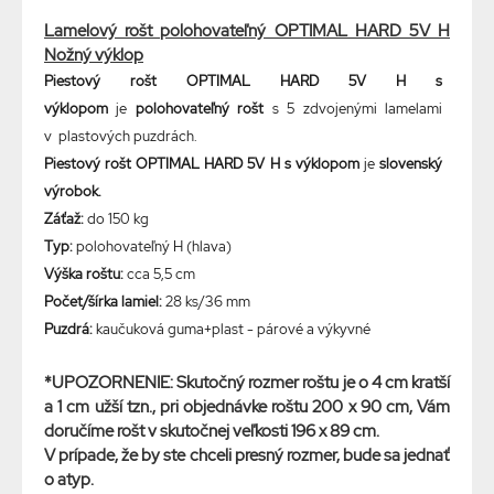
Lamelový rošt polohovateľný OPTIMAL HARD 5V H
Nožný výklop
Piestový rošt OPTIMAL HARD 5V H s
výklopom
je
polohovateľný rošt
s 5 zdvojenými lamelami
v plastových puzdrách.
Piestový rošt OPTIMAL HARD 5V H s výklopom
je
slovenský
výrobok.
Záťaž:
do 150 kg
Typ:
polohovateľný H (hlava)
Výška roštu:
cca 5,5 cm
Počet/šírka lamiel:
28 ks/36 mm
Puzdrá:
kaučuková guma+plast - párové a výkyvné
*
UPOZORNENIE:
Skutočný rozmer roštu je o 4 cm kratší
a 1 cm užší tzn., pri objednávke roštu 200 x 90 cm, Vám
doručíme rošt v skutočnej veľkosti 196 x 89 cm.
V prípade, že by ste chceli presný rozmer, bude sa jednať
o atyp.