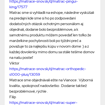
https://matrace-snov.sk/d/matrac-pingui-
king/17577
Matrac sme si vyhliadli na eshope, následne vyskúšali
na predajni kde sme si ho po zodpovedaní
dodatočných otázok ochotným personálom aj
objednali, dodanie bolo bezproblémove, a k
samotnému produktu môžem povedať len toľko že
manželkine pochybnosti boli po týždni preč a
považuje to za najlepšiu kúpu v novom dome :) a z
každej dovolenky mimo domu sa stále tešíme domov
na našu posteľ
Viktor
https://matrace-snov.sk/d/matrac-orthopedic-
s1000-plus/13059
Matrace sme objednávali ešte na Vianoce . Výborná
kvalita , spokojnosť nadovšetko . Dodanie taktiež
bezproblémové, rýchle .
Filip
https://matrace-snov.sk/d/matrac-super-