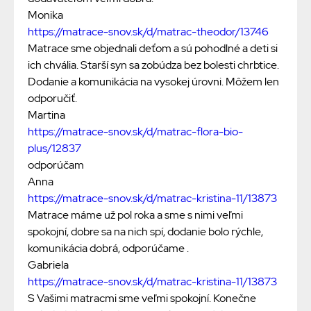
Monika
https://matrace-snov.sk/d/matrac-theodor/13746
Matrace sme objednali deťom a sú pohodlné a deti si
ich chvália. Starší syn sa zobúdza bez bolesti chrbtice.
Dodanie a komunikácia na vysokej úrovni. Môžem len
odporučiť.
Martina
https://matrace-snov.sk/d/matrac-flora-bio-
plus/12837
odporúčam
Anna
https://matrace-snov.sk/d/matrac-kristina-11/13873
Matrace máme už pol roka a sme s nimi veľmi
spokojní, dobre sa na nich spí, dodanie bolo rýchle,
komunikácia dobrá, odporúčame .
Gabriela
https://matrace-snov.sk/d/matrac-kristina-11/13873
S Vašimi matracmi sme veľmi spokojní. Konečne