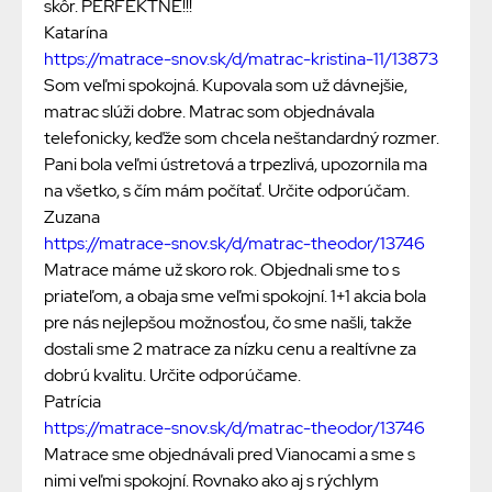
skôr. PERFEKTNE!!!
Katarína
https://matrace-snov.sk/d/matrac-kristina-11/13873
Som veľmi spokojná. Kupovala som už dávnejšie,
matrac slúži dobre. Matrac som objednávala
telefonicky, keďže som chcela neštandardný rozmer.
Pani bola veľmi ústretová a trpezlivá, upozornila ma
na všetko, s čím mám počítať. Určite odporúčam.
Zuzana
https://matrace-snov.sk/d/matrac-theodor/13746
Matrace máme už skoro rok. Objednali sme to s
priateľom, a obaja sme veľmi spokojní. 1+1 akcia bola
pre nás nejlepšou možnosťou, čo sme našli, takže
dostali sme 2 matrace za nízku cenu a realtívne za
dobrú kvalitu. Určite odporúčame.
Patrícia
https://matrace-snov.sk/d/matrac-theodor/13746
Matrace sme objednávali pred Vianocami a sme s
nimi veľmi spokojní. Rovnako ako aj s rýchlym