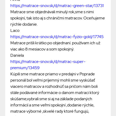
https://matrace-snov.sk/d/matrac-green-star/13731
Matrace sme objednávali minulý rok,sme s nimi
spokojní, tak isto aj s chráničmi matracov. Oceňujeme
rýchle dodanie.
Laco
https://matrace-snov.sk/d/matrac-fyzio-gold/17745
Matrace prišli krátko po objednaní. používam ich už
viac ako 8 mesiacov a som spokojný.
Daniela
https://matrace-snov.sk/d/matrac-super-
premium/13459
Kúpili sme matrace priamo v predajni v Poprade
personál bol veľmi príjemný mohli sme vyskúšať
viacero matracov a rozhodnúť sa pričom nám boli
stále podávané informácie o danom matraci ktorý
skúšame,vybrali sme si aj na základe podaných
informácií a sme veľmi spokojní ,dodanie rýchle,
matrace výborné ,skvelé rady ktoré fungujú,