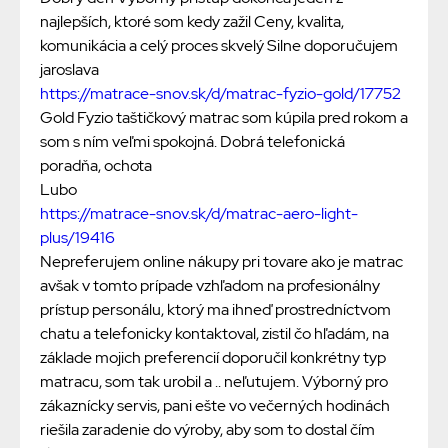
najlepších, ktoré som kedy zažil Ceny, kvalita,
komunikácia a celý proces skvelý Silne doporučujem
jaroslava
https://matrace-snov.sk/d/matrac-fyzio-gold/17752
Gold Fyzio taštičkový matrac som kúpila pred rokom a
som s ním veľmi spokojná. Dobrá telefonická
poradňa, ochota
Lubo
https://matrace-snov.sk/d/matrac-aero-light-
plus/19416
Nepreferujem online nákupy pri tovare ako je matrac
avšak v tomto prípade vzhľadom na profesionálny
prístup personálu, ktorý ma ihneď prostredníctvom
chatu a telefonicky kontaktoval, zistil čo hľadám, na
základe mojich preferencií doporučil konkrétny typ
matracu, som tak urobil a .. neľutujem. Výborný pro
zákaznícky servis, pani ešte vo večerných hodinách
riešila zaradenie do výroby, aby som to dostal čím