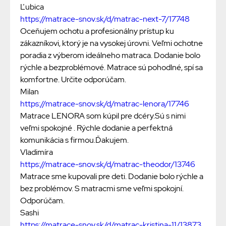
Ľubica
https://matrace-snov.sk/d/matrac-next-7/17748
Oceňujem ochotu a profesionálny prístup ku
zákazníkovi, ktorý je na vysokej úrovni. Veľmi ochotne
poradia z výberom ideálneho matraca. Dodanie bolo
rýchle a bezproblémové. Matrace sú pohodlné, spí sa
komfortne. Určite odporúčam.
Milan
https://matrace-snov.sk/d/matrac-lenora/17746
Matrace LENORA som kúpil pre dcéry.Sú s nimi
veľmi spokojné . Rýchle dodanie a perfektná
komunikácia s firmou.Ďakujem.
Vladimíra
https://matrace-snov.sk/d/matrac-theodor/13746
Matrace sme kupovali pre deti. Dodanie bolo rýchle a
bez problémov. S matracmi sme veľmi spokojní.
Odporúčam.
Sashi
https://matrace-snov.sk/d/matrac-kristina-11/13873