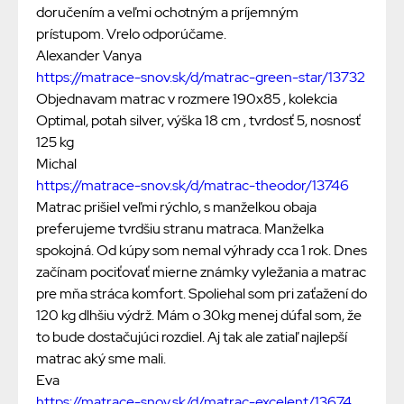
doručením a veľmi ochotným a príjemným
prístupom. Vrelo odporúčame.
Alexander Vanya
https://matrace-snov.sk/d/matrac-green-star/13732
Objednavam matrac v rozmere 190x85 , kolekcia
Optimal, potah silver, výška 18 cm , tvrdosť 5, nosnosť
125 kg
Michal
https://matrace-snov.sk/d/matrac-theodor/13746
Matrac prišiel veľmi rýchlo, s manželkou obaja
preferujeme tvrdšiu stranu matraca. Manželka
spokojná. Od kúpy som nemal výhrady cca 1 rok. Dnes
začínam pociťovať mierne známky vyležania a matrac
pre mňa stráca komfort. Spoliehal som pri zaťažení do
120 kg dlhšiu výdrž. Mám o 30kg menej dúfal som, že
to bude dostačujúci rozdiel. Aj tak ale zatiaľ najlepší
matrac aký sme mali.
Eva
https://matrace-snov.sk/d/matrac-excelent/13674