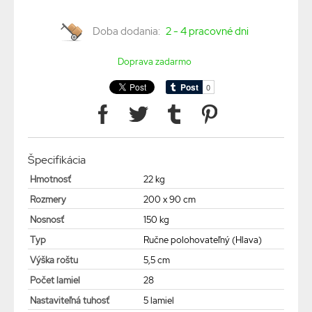
Doba dodania:
2 - 4 pracovné dni
Doprava zadarmo
Špecifikácia
Hmotnosť
22 kg
Rozmery
200 x 90 cm
Nosnosť
150 kg
Typ
Ručne polohovateľný (Hlava)
Výška roštu
5,5 cm
Počet lamiel
28
Nastaviteľná tuhosť
5 lamiel