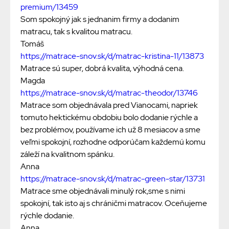
premium/13459
Som spokojný jak s jednanim firmy a dodanim
matracu, tak s kvalitou matracu.
Tomáš
https://matrace-snov.sk/d/matrac-kristina-11/13873
Matrace sú super, dobrá kvalita, výhodná cena.
Magda
https://matrace-snov.sk/d/matrac-theodor/13746
Matrace som objednávala pred Vianocami, napriek
tomuto hektickému obdobiu bolo dodanie rýchle a
bez problémov, používame ich už 8 mesiacov a sme
veľmi spokojní, rozhodne odporúčam každemú komu
záleží na kvalitnom spánku.
Anna
https://matrace-snov.sk/d/matrac-green-star/13731
Matrace sme objednávali minulý rok,sme s nimi
spokojní, tak isto aj s chráničmi matracov. Oceňujeme
rýchle dodanie.
Anna