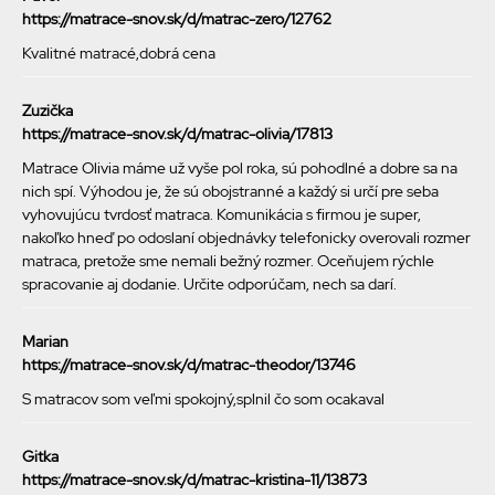
https://matrace-snov.sk/d/matrac-zero/12762
Kvalitné matracé,dobrá cena
Zuzička
https://matrace-snov.sk/d/matrac-olivia/17813
Matrace Olivia máme už vyše pol roka, sú pohodlné a dobre sa na
nich spí. Výhodou je, že sú obojstranné a každý si určí pre seba
vyhovujúcu tvrdosť matraca. Komunikácia s firmou je super,
nakoľko hneď po odoslaní objednávky telefonicky overovali rozmer
matraca, pretože sme nemali bežný rozmer. Oceňujem rýchle
spracovanie aj dodanie. Určite odporúčam, nech sa darí.
Marian
https://matrace-snov.sk/d/matrac-theodor/13746
S matracov som veľmi spokojný,splnil čo som ocakaval
Gitka
https://matrace-snov.sk/d/matrac-kristina-11/13873