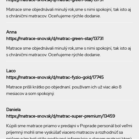
Matrace sme objednávali minulý rok,sme s nimi spokojní, tak isto aj
s chráničmi matracov. Oceňujeme rýchle dodanie.
Anna
https://matrace-snov.sk/d/matrac-green-star/13731
Matrace sme objednávali minulý rok,sme s nimi spokojní, tak isto aj
s chráničmi matracov. Oceňujeme rýchle dodanie.
Laco
https://matrace-snov.sk/d/matrac-fyzio-gold/17745
Matrace prišli krátko po objednaní. používam ich už viac ako 8
mesiacov a som spokojný.
Daniela
https://matrace-snov.sk/d/matrac-super-premium/13459
Kúpili sme matrace priamo v predajni v Poprade personál bol veľmi
príjemný mohli sme vyskúšať viacero matracov a rozhodnúť sa
pričom nám boli stále podávané informácie o danom matraci ktorý