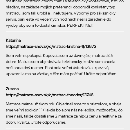
ma ihneď prostredníctvom chatu a telefonicky kontaktoval, zistil čo
hľadám, na základe mojich preferencií doporučil konkrétny typ
matracu, som tak urobil a .. neľutujem. Výborný pro zákaznícky
servis, pani ešte vo večerných hodinách riešila zaradenie do
výroby, aby som to dostal čím skôr. PERFEKTNE!!!
Katarína
https://matrace-snov.sk/d/matrac-kristina-11/13873
Som veľmi spokojná. Kupovala som už dávnejšie, matrac slúži
dobre. Matrac som objednávala telefonicky, keďže som chcela
neštandardný rozmer. Pani bola veľmi ústretová a trpezlivá,
upozornila ma na všetko, s čím mám počítať. Určite odporúčam.
Zuzana
https://matrace-snov.sk/d/matrac-theodor/13746
Matrace máme už skoro rok. Objednali sme to s priateľom, a obaja
sme veľmi spokojní. 1+1 akcia bola pre nás nejlepšou možnosťou, čo
sme našli, takže dostali sme 2 matrace za nízku cenu a realtívne za
dobrú kvalitu. Určite odporúčame.