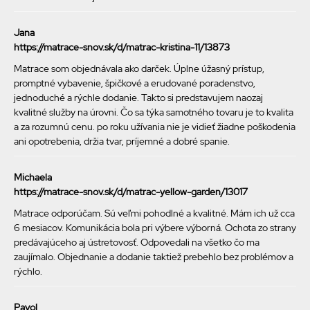
Jana
https://matrace-snov.sk/d/matrac-kristina-11/13873
Matrace som objednávala ako darček. Úplne úžasný prístup,
promptné vybavenie, špičkové a erudované poradenstvo,
jednoduché a rýchle dodanie. Takto si predstavujem naozaj
kvalitné služby na úrovni. Čo sa týka samotného tovaru je to kvalita
a za rozumnú cenu. po roku užívania nie je vidieť žiadne poškodenia
ani opotrebenia, držia tvar, príjemné a dobré spanie.
Michaela
https://matrace-snov.sk/d/matrac-yellow-garden/13017
Matrace odporúčam. Sú veľmi pohodlné a kvalitné. Mám ich už cca
6 mesiacov. Komunikácia bola pri výbere výborná. Ochota zo strany
predávajúceho aj ústretovosť. Odpovedali na všetko čo ma
zaujímalo. Objednanie a dodanie taktiež prebehlo bez problémov a
rýchlo.
Pavol