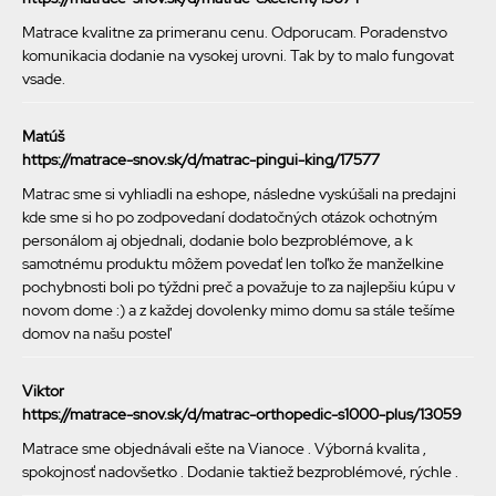
Matrace kvalitne za primeranu cenu. Odporucam. Poradenstvo
komunikacia dodanie na vysokej urovni. Tak by to malo fungovat
vsade.
Matúš
https://matrace-snov.sk/d/matrac-pingui-king/17577
Matrac sme si vyhliadli na eshope, následne vyskúšali na predajni
kde sme si ho po zodpovedaní dodatočných otázok ochotným
personálom aj objednali, dodanie bolo bezproblémove, a k
samotnému produktu môžem povedať len toľko že manželkine
pochybnosti boli po týždni preč a považuje to za najlepšiu kúpu v
novom dome :) a z každej dovolenky mimo domu sa stále tešíme
domov na našu posteľ
Viktor
https://matrace-snov.sk/d/matrac-orthopedic-s1000-plus/13059
Matrace sme objednávali ešte na Vianoce . Výborná kvalita ,
spokojnosť nadovšetko . Dodanie taktiež bezproblémové, rýchle .