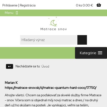
|
0 ks
0.00 €
Prihlásenie
Registrácia
Menu
Kategórie
Nachádzate sa tu:
Úvod
Marian K
https://matrace-snov.sk/d/matrac-quantum-hard-coco/17750/
Ahojte všetci. Chcem sa poďakovať za skvelé služby firme Matrace
- snov. Včera som si objednal môj nový matrac a dnes / na druhý
deň už ho skúšam na posteli. Je vynikajúci, veľmi sa teším,