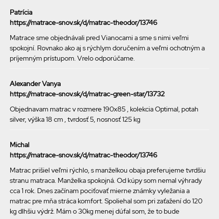
Patrícia
https://matrace-snov.sk/d/matrac-theodor/13746
Matrace sme objednávali pred Vianocami a sme s nimi veľmi
spokojní. Rovnako ako aj s rýchlym doručením a veľmi ochotným a
príjemným prístupom. Vrelo odporúčame.
Alexander Vanya
https://matrace-snov.sk/d/matrac-green-star/13732
Objednavam matrac v rozmere 190x85 , kolekcia Optimal, potah
silver, výška 18 cm , tvrdosť 5, nosnosť 125 kg
Michal
https://matrace-snov.sk/d/matrac-theodor/13746
Matrac prišiel veľmi rýchlo, s manželkou obaja preferujeme tvrdšiu
stranu matraca. Manželka spokojná. Od kúpy som nemal výhrady
cca 1 rok. Dnes začínam pociťovať mierne známky vyležania a
matrac pre mňa stráca komfort. Spoliehal som pri zaťažení do 120
kg dlhšiu výdrž. Mám o 30kg menej dúfal som, že to bude