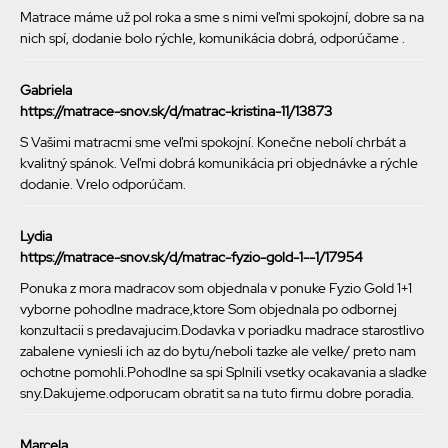
Matrace máme už pol roka a sme s nimi veľmi spokojní, dobre sa na
nich spí, dodanie bolo rýchle, komunikácia dobrá, odporúčame .
Gabriela
https://matrace-snov.sk/d/matrac-kristina-11/13873
S Vašimi matracmi sme veľmi spokojní. Konečne nebolí chrbát a
kvalitný spánok. Veľmi dobrá komunikácia pri objednávke a rýchle
dodanie. Vrelo odporúčam.
Lydia
https://matrace-snov.sk/d/matrac-fyzio-gold-1--1/17954
Ponuka z mora madracov som objednala v ponuke Fyzio Gold 1+1
vyborne pohodlne madrace,ktore Som objednala po odbornej
konzultacii s predavajucim.Dodavka v poriadku madrace starostlivo
zabalene vyniesli ich az do bytu/neboli tazke ale velke/ preto nam
ochotne pomohli.Pohodlne sa spi Splnili vsetky ocakavania a sladke
sny.Dakujeme.odporucam obratit sa na tuto firmu dobre poradia.
Marcela