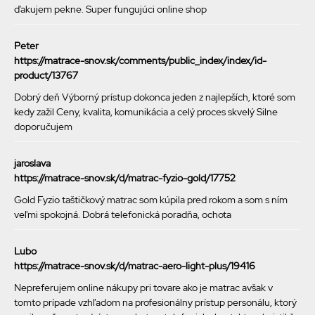
ďakujem pekne. Super fungujúci online shop
Peter
https://matrace-snov.sk/comments/public_index/index/id-
product/13767
Dobrý deň Výborný prístup dokonca jeden z najlepších, ktoré som
kedy zažil Ceny, kvalita, komunikácia a celý proces skvelý Silne
doporučujem
jaroslava
https://matrace-snov.sk/d/matrac-fyzio-gold/17752
Gold Fyzio taštičkový matrac som kúpila pred rokom a som s ním
veľmi spokojná. Dobrá telefonická poradňa, ochota
Lubo
https://matrace-snov.sk/d/matrac-aero-light-plus/19416
Nepreferujem online nákupy pri tovare ako je matrac avšak v
tomto prípade vzhľadom na profesionálny prístup personálu, ktorý