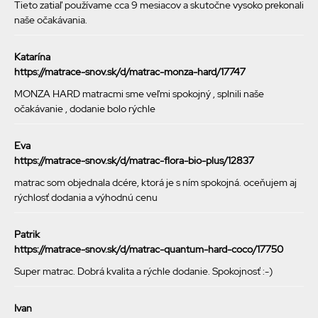
Tieto zatiaľ používame cca 9 mesiacov a skutočne vysoko prekonali
naše očakávania.
Katarína
https://matrace-snov.sk/d/matrac-monza-hard/17747
MONZA HARD matracmi sme veľmi spokojný , splnili naše
očakávanie , dodanie bolo rýchle
Eva
https://matrace-snov.sk/d/matrac-flora-bio-plus/12837
matrac som objednala dcére, ktorá je s ním spokojná. oceňujem aj
rýchlosť dodania a výhodnú cenu
Patrik
https://matrace-snov.sk/d/matrac-quantum-hard-coco/17750
Super matrac. Dobrá kvalita a rýchle dodanie. Spokojnosť :-)
Ivan