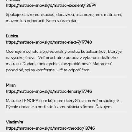
https://matrace-snov.sk/d/matrac-excelent/13674
Spokojnost s komunikaciou, dodavkou, a samozrejme s matracmi,
mozem len odporucit. Nech sa Vam dari.
Ľubica
https://matrace-snov.sk/d/matrac-next-7/17748
Oceňujem ochotu a profesionálny prístup ku zákazníkovi, ktorý je
na vysokej úrovni. Veľmi ochotne poradia z výberom ideálneho
matraca. Dodanie bolo rýchle a bezproblémové. Matrace sú
pohodlné, spí sa komfortne. Určite odporúčam.
Milan
https://matrace-snov.sk/d/matrac-lenora/17746
Matrace LENORA som kúpil pre dcéry.Sú s nimi veľmi spokojné .
Rýchle dodanie a perfektná komunikácia s firmou.Ďakujem.
Vladimíra
https://matrace-snov.sk/d/matrac-theodor/13746