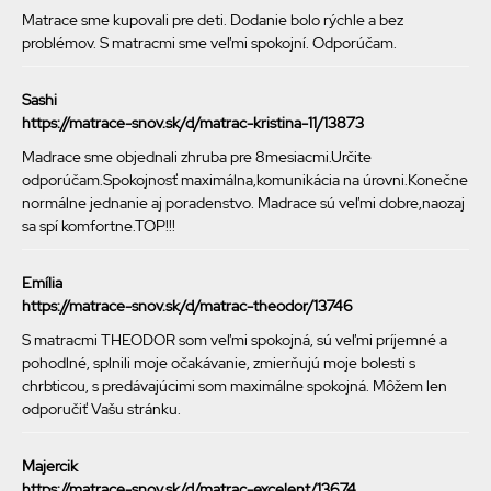
Matrace sme kupovali pre deti. Dodanie bolo rýchle a bez
problémov. S matracmi sme veľmi spokojní. Odporúčam.
Sashi
https://matrace-snov.sk/d/matrac-kristina-11/13873
Madrace sme objednali zhruba pre 8mesiacmi.Určite
odporúčam.Spokojnosť maximálna,komunikácia na úrovni.Konečne
normálne jednanie aj poradenstvo. Madrace sú veľmi dobre,naozaj
sa spí komfortne.TOP!!!
Emília
https://matrace-snov.sk/d/matrac-theodor/13746
S matracmi THEODOR som veľmi spokojná, sú veľmi príjemné a
pohodlné, splnili moje očakávanie, zmierňujú moje bolesti s
chrbticou, s predávajúcimi som maximálne spokojná. Môžem len
odporučiť Vašu stránku.
Majercik
https://matrace-snov.sk/d/matrac-excelent/13674