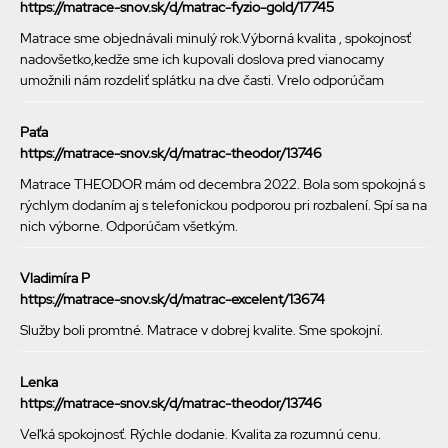
https://matrace-snov.sk/d/matrac-fyzio-gold/17745
Matrace sme objednávali minulý rok.Výborná kvalita , spokojnosť
nadovšetko,kedže sme ich kupovali doslova pred vianocamy
umožnili nám rozdeliť splátku na dve časti. Vrelo odporúčam
Paťa
https://matrace-snov.sk/d/matrac-theodor/13746
Matrace THEODOR mám od decembra 2022. Bola som spokojná s
rýchlym dodaním aj s telefonickou podporou pri rozbalení. Spí sa na
nich výborne. Odporúčam všetkým.
Vladimíra P
https://matrace-snov.sk/d/matrac-excelent/13674
Služby boli promtné. Matrace v dobrej kvalite. Sme spokojní.
Lenka
https://matrace-snov.sk/d/matrac-theodor/13746
Veľká spokojnosť. Rýchle dodanie. Kvalita za rozumnú cenu.