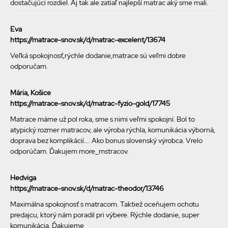
dostačujúci rozdiel. Aj tak ale zatiaľ najlepší matrac aký sme mali.
Eva
https://matrace-snov.sk/d/matrac-excelent/13674
Veľká spokojnosť,rýchle dodanie,matrace sú veľmi dobre
odporučam.
Mária, Košice
https://matrace-snov.sk/d/matrac-fyzio-gold/17745
Matrace máme už pol roka, sme s nimi veľmi spokojní. Bol to
atypický rozmer matracov, ale výroba rýchla, komunikácia výborná,
doprava bez komplikácií.... Ako bonus slovenský výrobca. Vrelo
odporúčam. Ďakujem more_mstracov.
Hedviga
https://matrace-snov.sk/d/matrac-theodor/13746
Maximálna spokojnosť s matracom. Taktiež oceňujem ochotu
predajcu, ktorý nám poradil pri výbere. Rýchle dodanie, super
komunikácia. Ďakujeme