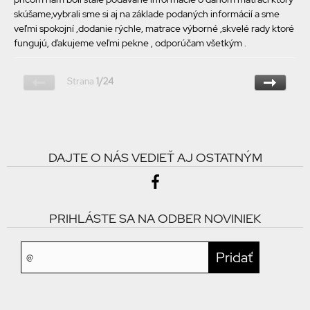
skúšame,vybrali sme si aj na základe podaných informácií a sme
veľmi spokojní ,dodanie rýchle, matrace výborné ,skvelé rady ktoré
fungujú, ďakujeme veľmi pekne , odporúčam všetkým .
Strana
1/24
DAJTE O NÁS VEDIEŤ AJ OSTATNÝM
PRIHLÁSTE SA NA ODBER NOVINIEK