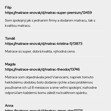
Filip
https://matrace-snov.sk/d/matrac-super-premium/13459
Som spokojný jak s jednanim firmy a dodanim matracu, tak s
kvalitou matracu.
Tomáš
https://matrace-snov.sk/d/matrac-kristina-11/13873
Matrace sú super, dobrá kvalita, výhodná cena.
Magda
https://matrace-snov.sk/d/matrac-theodor/13746
Matrace som objednávala pred Vianocami, napriek tomuto
hektickému obdobiu bolo dodanie rýchle a bez problémov,
používame ich už 8 mesiacov a sme veľmi spokojní, rozhodne
odporúčam každemú komu záleží na kvalitnom spánku.
Anna
https://matrace-snov.sk/d/matrac-green-star/13731