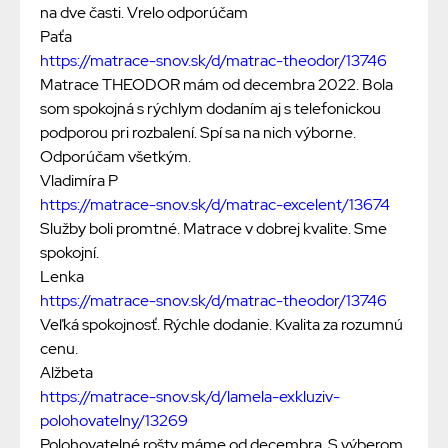
na dve časti. Vrelo odporúčam
Paťa
https://matrace-snov.sk/d/matrac-theodor/13746
Matrace THEODOR mám od decembra 2022. Bola
som spokojná s rýchlym dodaním aj s telefonickou
podporou pri rozbalení. Spí sa na nich výborne.
Odporúčam všetkým.
Vladimíra P
https://matrace-snov.sk/d/matrac-excelent/13674
Služby boli promtné. Matrace v dobrej kvalite. Sme
spokojní.
Lenka
https://matrace-snov.sk/d/matrac-theodor/13746
Veľká spokojnosť. Rýchle dodanie. Kvalita za rozumnú
cenu.
Alžbeta
https://matrace-snov.sk/d/lamela-exkluziv-
polohovatelny/13269
Polohovatelné rošty máme od decembra. S výberom