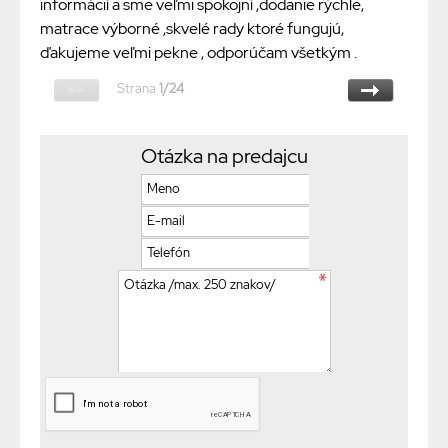
informácií a sme veľmi spokojní ,dodanie rýchle,
matrace výborné ,skvelé rady ktoré fungujú,
ďakujeme veľmi pekne , odporúčam všetkým .
Strana
1/24
Otázka na predajcu