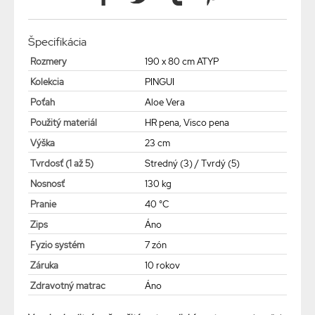
Špecifikácia
Rozmery
190 x 80 cm ATYP
Kolekcia
PINGUI
Poťah
Aloe Vera
Použitý materiál
HR pena, Visco pena
Výška
23 cm
Tvrdosť (1 až 5)
Stredný (3) / Tvrdý (5)
Nosnosť
130 kg
Pranie
40 °C
Zips
Áno
Fyzio systém
7 zón
Záruka
10 rokov
Zdravotný matrac
Áno