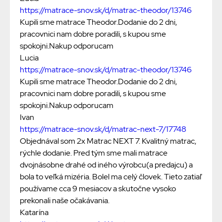
https://matrace-snov.sk/d/matrac-theodor/13746
Kupili sme matrace Theodor.Dodanie do 2 dni,
pracovnici nam dobre poradili, s kupou sme
spokojni.Nakup odporucam
Lucia
https://matrace-snov.sk/d/matrac-theodor/13746
Kupili sme matrace Theodor.Dodanie do 2 dni,
pracovnici nam dobre poradili, s kupou sme
spokojni.Nakup odporucam
Ivan
https://matrace-snov.sk/d/matrac-next-7/17748
Objednával som 2x Matrac NEXT 7. Kvalitný matrac,
rýchle dodanie. Pred tým sme mali matrace
dvojnásobne drahé od iného výrobcu(a predajcu) a
bola to veľká mizéria. Bolel ma celý človek. Tieto zatiaľ
používame cca 9 mesiacov a skutočne vysoko
prekonali naše očakávania.
Katarína