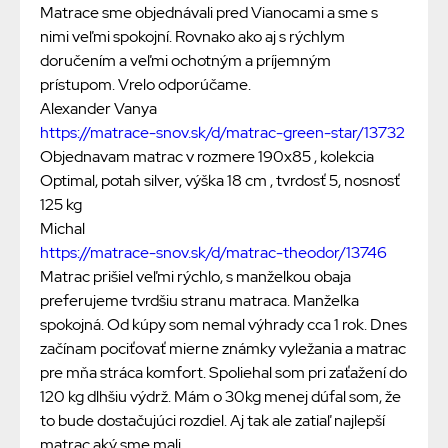
Matrace sme objednávali pred Vianocami a sme s
nimi veľmi spokojní. Rovnako ako aj s rýchlym
doručením a veľmi ochotným a príjemným
prístupom. Vrelo odporúčame.
Alexander Vanya
https://matrace-snov.sk/d/matrac-green-star/13732
Objednavam matrac v rozmere 190x85 , kolekcia
Optimal, potah silver, výška 18 cm , tvrdosť 5, nosnosť
125 kg
Michal
https://matrace-snov.sk/d/matrac-theodor/13746
Matrac prišiel veľmi rýchlo, s manželkou obaja
preferujeme tvrdšiu stranu matraca. Manželka
spokojná. Od kúpy som nemal výhrady cca 1 rok. Dnes
začínam pociťovať mierne známky vyležania a matrac
pre mňa stráca komfort. Spoliehal som pri zaťažení do
120 kg dlhšiu výdrž. Mám o 30kg menej dúfal som, že
to bude dostačujúci rozdiel. Aj tak ale zatiaľ najlepší
matrac aký sme mali.