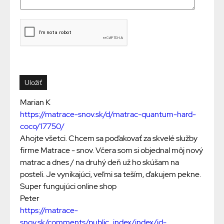
Marian K
https://matrace-snov.sk/d/matrac-quantum-hard-
coco/17750/
Ahojte všetci. Chcem sa poďakovať za skvelé služby
firme Matrace - snov. Včera som si objednal môj nový
matrac a dnes / na druhý deň už ho skúšam na
posteli. Je vynikajúci, veľmi sa teším, ďakujem pekne.
Super fungujúci online shop
Peter
https://matrace-
snov.sk/comments/public_index/index/id-