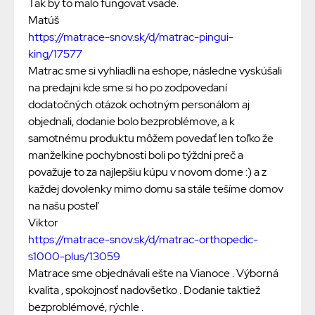
Tak by to malo fungovat vsade.
Matúš
https://matrace-snov.sk/d/matrac-pingui-
king/17577
Matrac sme si vyhliadli na eshope, následne vyskúšali
na predajni kde sme si ho po zodpovedaní
dodatočných otázok ochotným personálom aj
objednali, dodanie bolo bezproblémove, a k
samotnému produktu môžem povedať len toľko že
manželkine pochybnosti boli po týždni preč a
považuje to za najlepšiu kúpu v novom dome :) a z
každej dovolenky mimo domu sa stále tešíme domov
na našu posteľ
Viktor
https://matrace-snov.sk/d/matrac-orthopedic-
s1000-plus/13059
Matrace sme objednávali ešte na Vianoce . Výborná
kvalita , spokojnosť nadovšetko . Dodanie taktiež
bezproblémové, rýchle .