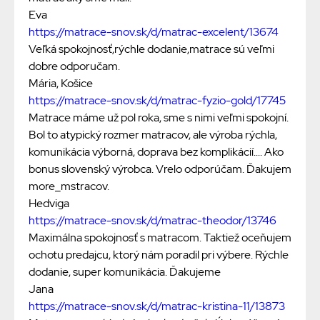
Eva
https://matrace-snov.sk/d/matrac-excelent/13674
Veľká spokojnosť,rýchle dodanie,matrace sú veľmi
dobre odporučam.
Mária, Košice
https://matrace-snov.sk/d/matrac-fyzio-gold/17745
Matrace máme už pol roka, sme s nimi veľmi spokojní.
Bol to atypický rozmer matracov, ale výroba rýchla,
komunikácia výborná, doprava bez komplikácií.... Ako
bonus slovenský výrobca. Vrelo odporúčam. Ďakujem
more_mstracov.
Hedviga
https://matrace-snov.sk/d/matrac-theodor/13746
Maximálna spokojnosť s matracom. Taktiež oceňujem
ochotu predajcu, ktorý nám poradil pri výbere. Rýchle
dodanie, super komunikácia. Ďakujeme
Jana
https://matrace-snov.sk/d/matrac-kristina-11/13873