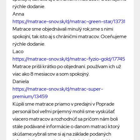
rýchle dodanie.
Anna
https://matrace-snov.sk/d/matrac-green-star/13731
Matrace sme objednávali minulý rok,sme s nimi
spokojní, tak isto aj s chráničmi matracov. Oceňujeme
rýchle dodanie.
Laco
https://matrace-snov.sk/d/matrac-fyzio-gold/17745
Matrace prišli krátko po objednaní. používam ich už
viac ako 8 mesiacov a som spokojný.
Daniela
https://matrace-snov.sk/d/matrac-super-
premium/13459
Kúpili sme matrace priamo v predajni v Poprade
personál bol veľmi príjemný mohli sme vyskúšať
viacero matracov a rozhodnúť sa pričom nám boli
stále podávané informácie o danom matraci ktorý
skúšame,vybrali sme si aj na základe podaných