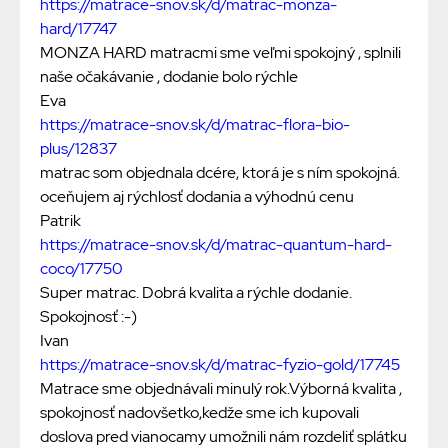
https://matrace-snov.sk/d/matrac-monza-
hard/17747
MONZA HARD matracmi sme veľmi spokojný , splnili
naše očakávanie , dodanie bolo rýchle
Eva
https://matrace-snov.sk/d/matrac-flora-bio-
plus/12837
matrac som objednala dcére, ktorá je s ním spokojná.
oceňujem aj rýchlosť dodania a výhodnú cenu
Patrik
https://matrace-snov.sk/d/matrac-quantum-hard-
coco/17750
Super matrac. Dobrá kvalita a rýchle dodanie.
Spokojnosť :-)
Ivan
https://matrace-snov.sk/d/matrac-fyzio-gold/17745
Matrace sme objednávali minulý rok.Výborná kvalita ,
spokojnosť nadovšetko,kedže sme ich kupovali
doslova pred vianocamy umožnili nám rozdeliť splátku