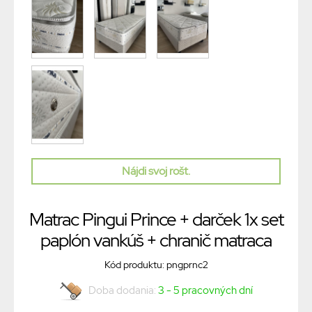
Nájdi svoj rošt.
Matrac Pingui Prince + darček 1x set
paplón vankúš + chranič matraca
Kód produktu: pngprnc2
Doba dodania:
3 - 5 pracovných dní