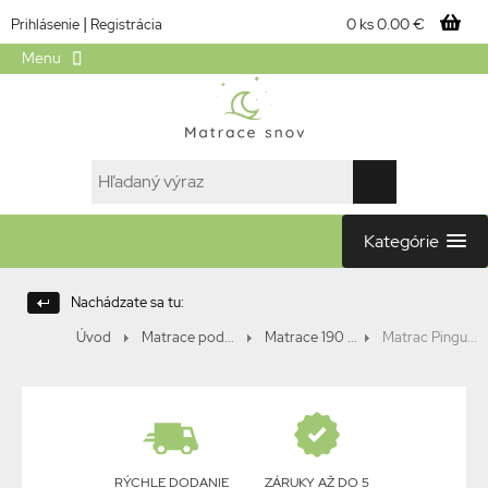
|
0 ks
0.00 €
Prihlásenie
Registrácia
Menu
Kategórie
Nachádzate sa tu:
Úvod
Matrace pod...
Matrace 190 ...
Matrac Pingu...
RÝCHLE DODANIE
ZÁRUKY AŽ DO 5