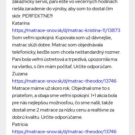
zákaznícky servis, pani ešte vo večerných hodinách
riešila zaradenie do výroby, aby som to dostal čím
skôr. PERFEKTNE!!!
Katarína
https://matrace-snov.sk/d/matrac-kristina-11/13873
Som veľmi spokojná. Kupovala som už dávnejšie,
matrac slúži dobre. Matrac som objednávala
telefonicky, keďže som chcela neštandardný rozmer.
Pani bola veľmi ústretová a trpezlivá, upozornila ma
na všetko, s čím mám počítať. Určite odporúčam.
Zuzana
https://matrace-snov.sk/d/matrac-theodor/13746
Matrace máme už skoro rok. Objednali sme to s
priateľom, a obaja sme veľmi spokojní. 1+1 akcia bola
pre nás nejlepšou možnosťou, čo sme našli, takže
dostali sme 2 matrace za nízku cenu a realtívne za
dobrú kvalitu. Určite odporúčame.
Patrícia
https://matrace-snov.sk/d/matrac-theodor/13746