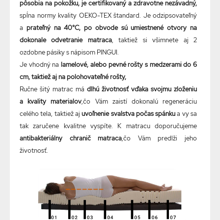
pôsobia na pokožku, je certifikovaný a zdravotne nezávadný,
spĺna normy kvality OEKO-TEX štandard. Je odzipsovateľný
a
prateľný na 40°C, po obvode sú umiestnené otvory na
dokonale odvetranie matraca
, taktiež si všimnete aj 2
ozdobne pásiky s nápisom PINGUI.
Je vhodný na
lamelové, alebo pevné rošty s medzerami do 6
cm, taktiež aj na polohovateľné rošty,
Ručne šitý matrac má
dlhú životnosť vďaka svojmu zloženiu
a kvality materialov
,čo Vám zaistí dokonalú regeneráciu
celého tela, taktiež aj
uvoľnenie svalstva počas spánku
a vy sa
tak zaručene kvalitne vyspíte. K matracu doporučujeme
antibakteriálny chranič matraca
,čo Vám predlži jeho
životnosť.