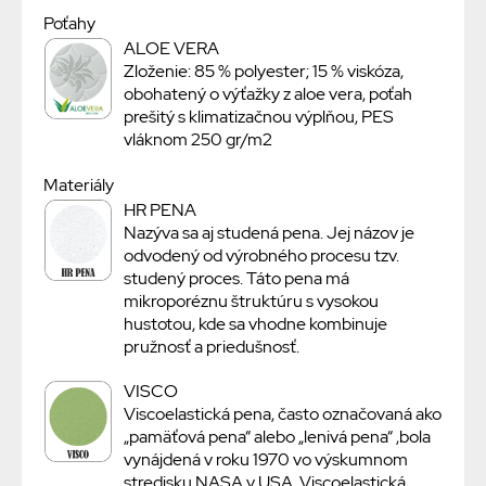
Poťahy
ALOE VERA
Zloženie: 85 % polyester; 15 % viskóza,
obohatený o výťažky z aloe vera, poťah
prešitý s klimatizačnou výplňou, PES
vláknom 250 gr/m2
Materiály
HR PENA
Nazýva sa aj studená pena. Jej názov je
odvodený od výrobného procesu tzv.
studený proces. Táto pena má
mikroporéznu štruktúru s vysokou
hustotou, kde sa vhodne kombinuje
pružnosť a priedušnosť.
VISCO
Viscoelastická pena, často označovaná ako
„pamäťová pena“ alebo „lenivá pena“ ,bola
vynájdená v roku 1970 vo výskumnom
stredisku NASA v USA. Viscoelastická