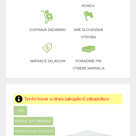
ROKOV
DOPRAVA ZADARMO
SME SLOVENSKÁ
VÝROBA
MATRACE SKLADOM
PORADÍME PRI
VÝBERE MATRACA
Tento tovar si dnes zakúpilo 6 zákazníkov
-5%
RUČNE ŠITÝ MATRAC
DORUČENIE DO 5 DNÍ