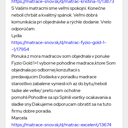
https://matrace-snov.sk/d/matrac-kristina-11/13873
S Vašimi matracmi sme veľmi spokojní. Konečne
nebolí chrbát a kvalitný spánok. Veľmi dobrá
komunikácia pri objednávke a rýchle dodanie. Vrelo
odporúčam.
Lydia
https://matrace-snov.sk/d/matrac-fyzio-gold-1-
-1/17954
Ponuka z mora madracov som objednala v ponuke
Fyzio Gold 1+1 vyborne pohodlne madrace,ktore Som
objednala po odbornej konzultacii s
predavajucim.Dodavka v poriadku madrace
starostlivo zabalene vyniesli ich az do bytu/neboli
tazke ale velke/ preto nam ochotne
pomohli.Pohodlne sa spi Splnili vsetky ocakavania a
sladke sny.Dakujeme.odporucam obratit sa na tuto
firmu dobre poradia.
Marcela
https://matrace-snov.sk/d/matrac-excelent/13674