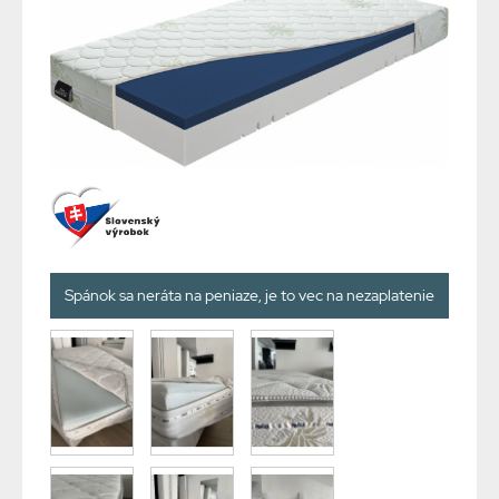
Spánok sa neráta na peniaze, je to vec na nezaplatenie