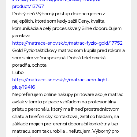
product/13767
Dobrý deň Výborný prístup dokonca jeden z
najlepších, ktoré som kedy zažil Ceny, kvalita,
komunikácia a celý proces skvelý Silne doporučujem
jaroslava
https://matrace-snov.sk/d/matrac-fyzio-gold/17752
Gold Fyzio taštičkový matrac som kúpila pred rokom a
som s ním veľmi spokojná. Dobrá telefonická
poradňa, ochota
Lubo
https://matrace-snov.sk/d/matrac-aero-light-
plus/19416
Nepreferujem online nákupy pri tovare ako je matrac
avšak v tomto prípade vzhľadom na profesionálny
prístup personálu, ktorý ma ihneď prostredníctvom
chatu a telefonicky kontaktoval, zistil čo hľadám, na
základe mojich preferencií doporučil konkrétny typ
matracu, som tak urobil a .. neľutujem. Výborný pro