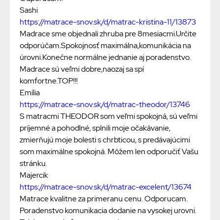
Sashi
https://matrace-snov.sk/d/matrac-kristina-11/13873
Madrace sme objednali zhruba pre 8mesiacmi.Určite
odporúčam.Spokojnosť maximálna,komunikácia na
úrovni.Konečne normálne jednanie aj poradenstvo.
Madrace sú veľmi dobre,naozaj sa spí
komfortne.TOP!!!
Emília
https://matrace-snov.sk/d/matrac-theodor/13746
S matracmi THEODOR som veľmi spokojná, sú veľmi
príjemné a pohodlné, splnili moje očakávanie,
zmierňujú moje bolesti s chrbticou, s predávajúcimi
som maximálne spokojná. Môžem len odporučiť Vašu
stránku.
Majercik
https://matrace-snov.sk/d/matrac-excelent/13674
Matrace kvalitne za primeranu cenu. Odporucam.
Poradenstvo komunikacia dodanie na vysokej urovni.