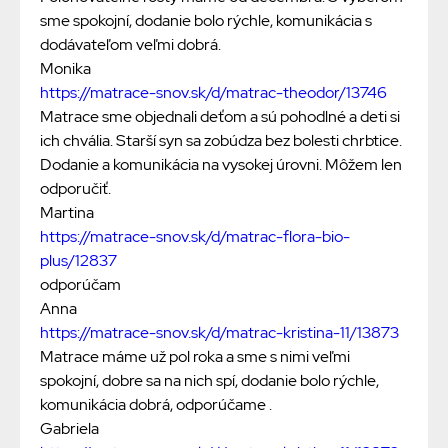
sme spokojní, dodanie bolo rýchle, komunikácia s
dodávateľom veľmi dobrá.
Monika
https://matrace-snov.sk/d/matrac-theodor/13746
Matrace sme objednali deťom a sú pohodlné a deti si
ich chvália. Starší syn sa zobúdza bez bolesti chrbtice.
Dodanie a komunikácia na vysokej úrovni. Môžem len
odporučiť.
Martina
https://matrace-snov.sk/d/matrac-flora-bio-
plus/12837
odporúčam
Anna
https://matrace-snov.sk/d/matrac-kristina-11/13873
Matrace máme už pol roka a sme s nimi veľmi
spokojní, dobre sa na nich spí, dodanie bolo rýchle,
komunikácia dobrá, odporúčame .
Gabriela