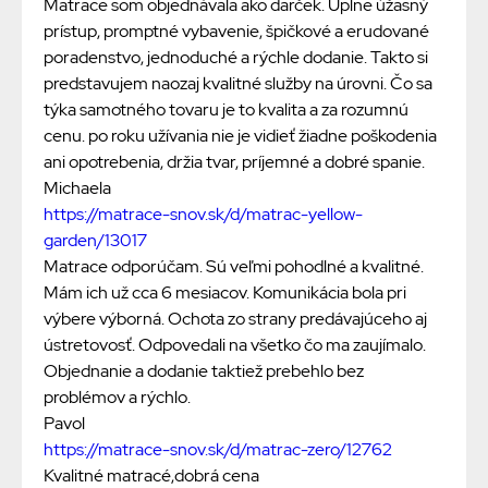
Matrace som objednávala ako darček. Úplne úžasný
prístup, promptné vybavenie, špičkové a erudované
poradenstvo, jednoduché a rýchle dodanie. Takto si
predstavujem naozaj kvalitné služby na úrovni. Čo sa
týka samotného tovaru je to kvalita a za rozumnú
cenu. po roku užívania nie je vidieť žiadne poškodenia
ani opotrebenia, držia tvar, príjemné a dobré spanie.
Michaela
https://matrace-snov.sk/d/matrac-yellow-
garden/13017
Matrace odporúčam. Sú veľmi pohodlné a kvalitné.
Mám ich už cca 6 mesiacov. Komunikácia bola pri
výbere výborná. Ochota zo strany predávajúceho aj
ústretovosť. Odpovedali na všetko čo ma zaujímalo.
Objednanie a dodanie taktiež prebehlo bez
problémov a rýchlo.
Pavol
https://matrace-snov.sk/d/matrac-zero/12762
Kvalitné matracé,dobrá cena