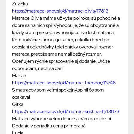
Zuzička
https://matrace-snov.sk/d/matrac-olivia/17813
Matrace Olivia máme už vyše pol roka, sú pohodlné a
dobre sa na nich spí. Výhodou je, že sú obojstranné a
každý si určí pre seba vyhovujúcu tvrdosť matraca.
Komunikácia s firmou je super, nakoľko hneď po
odoslaní objednávky telefonicky overovali rozmer
matraca, pretože sme nemali bežný rozmer.
Oceňujem rýchle spracovanie aj dodanie. Určite
odporúčam, nech sa darí.
Marian
https://matrace-snov.sk/d/matrac-theodor/13746
S matracov som veľmi spokojný,splnil čo som
ocakaval
Gitka
https://matrace-snov.sk/d/matrac-kristina-11/13873
Matrace výborne veľmi dobre sa nám na nich spí.
Dodanie v poriadku cena primeraná
Lucia