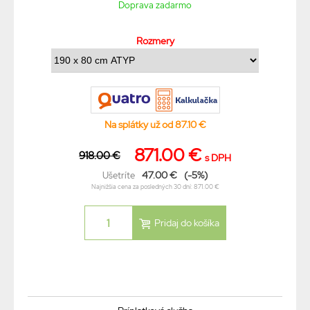
Doprava zadarmo
Rozmery
Na splátky už od 87.10 €
871.00 €
918.00 €
s DPH
47.00 €
(-5%)
Ušetríte
Najnižšia cena za posledných 30 dní: 871.00 €