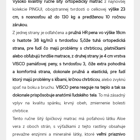
Vysoko kvalitný ručne šitý ortopedický matrac
z najnovšej
kolekcie PINGUI, obojstrannej tvrdosti o celkovej
výške 23
cm, s nosnosťou až do 130 kg a predlženou 10 ročnou
zárukou.
Z jednej strany je odľahčena a
pružná HR pena vo výške 18cm
o hustote 38 kg/m3 s tvrdosťou 5,čiže tuhá ortopedická
strana, pre ľudí čo majú problémy s chrbticou, platničkami
alebo obľubujú tvrdšie matrace, z druhej strany je 4 cm vrstva
VISCO pamäťovej peny, s tvrdosťou 3, čiže extra pohodlná
a komfortná strana, dokonale pružná a elastická, pre ľudí
ktorý majú problémy s kĺbami, krčnou chrbticou
, alebo zvyknú
spať na boku a bruchu.
VISCO pena reaguje na teplo a tak sa
dokonale prispôsobuje anatómii ľudského tela
. To má zásadný
vplyv na kvalitu spánku, krvný obeh, zmiernenie bolesti
chrbtice.
Tento ručne šitý špičkový matrac má poťahovú látku Aloe
vera z oboch strán, s výťažkami z tejto rastliny obsahuje
prevažne enzýnmi a mineralné látky, ktoré
veľmi priaznivo