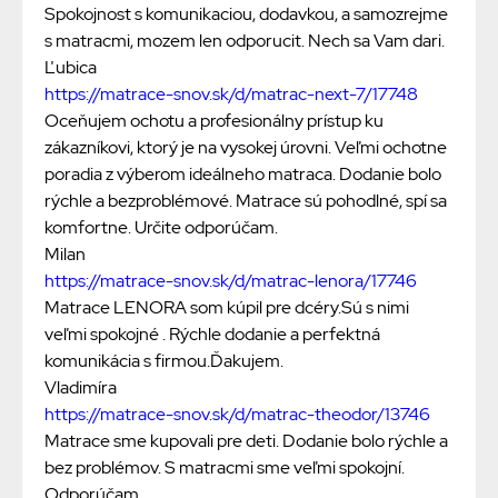
Spokojnost s komunikaciou, dodavkou, a samozrejme
s matracmi, mozem len odporucit. Nech sa Vam dari.
Ľubica
https://matrace-snov.sk/d/matrac-next-7/17748
Oceňujem ochotu a profesionálny prístup ku
zákazníkovi, ktorý je na vysokej úrovni. Veľmi ochotne
poradia z výberom ideálneho matraca. Dodanie bolo
rýchle a bezproblémové. Matrace sú pohodlné, spí sa
komfortne. Určite odporúčam.
Milan
https://matrace-snov.sk/d/matrac-lenora/17746
Matrace LENORA som kúpil pre dcéry.Sú s nimi
veľmi spokojné . Rýchle dodanie a perfektná
komunikácia s firmou.Ďakujem.
Vladimíra
https://matrace-snov.sk/d/matrac-theodor/13746
Matrace sme kupovali pre deti. Dodanie bolo rýchle a
bez problémov. S matracmi sme veľmi spokojní.
Odporúčam.